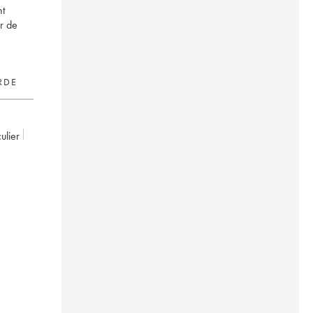
nt
er de
RDE
culier