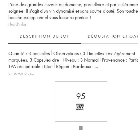
L'une des grandes cuvées du domaine, parcellaire et particulièreme
soignée. Il s'agit d'un vin dynamisé et sans soufre ajouté. Son touch
bouche exceptionnel vous laissera pantois !
Plus d'infos
DESCRIPTION DU LOT
DÉGUSTATION ET GA
Quantité :
3 bouteilles
Observations :
3 Étiquettes très légèrement
marquées
,
3 Capsules cire
Niveau :
3
Normal
Provenance :
parti
TVA récupérable :
non
Région :
Bordeaux
Appellation :
Francs Côtes de Bordeaux
En savoir plus...
Propriétaire :
Jean-Pierre et Pascal Amoreau
95