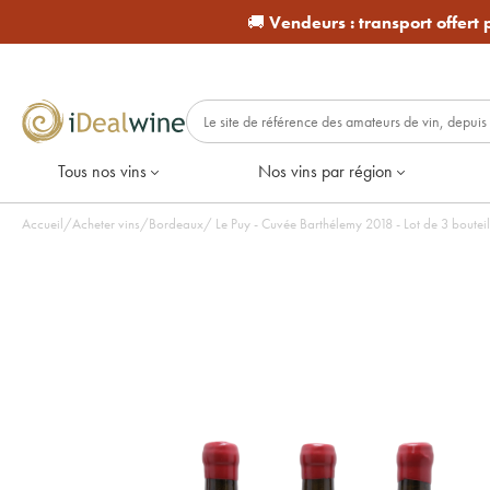
🚚
Vendeurs :
transport offert
Tous nos vins
Nos vins par région
Accueil
/
Acheter vins
/
Bordeaux
/
Le Puy - Cuvée Barthélemy 2018 - Lot de 3 bout