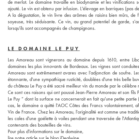
de merlot. Le domaine travaille en biodynamie et les vinifications s
ajouté. Le vin est obtenu par infusion. L'élevage en barriques (pas de b
A la dégustation, le vin livre des arômes de raisins bien mûrs, de f
soyeuse, très séduisante. Ce vin, au grand potentiel de garde, s'a
lorsqu'ils sont accompagnés de champignons.
LE DOMAINE LE PUY
Les Amoreau sont vignerons au domaine depuis 1610, entre Libour
domaines les plus innovants de Bordeaux. Les vignes sont conduites s
Amoreau sont extrêmement avares avec l’adjonction de soufre. Les di
étonnante, d'une sympathique rusticité, doublées d'une très belle buva
du château Le Puy a été sacré meilleur vin du monde par le célèbr
Ce sont ces raisons qui ont poussé Jean-Pierre Amoreau et son fi
Le Puy ” dont la surface ne concernerait en fait qu'une petite part
cas, le domaine a quitté l'AOC Côtes des Francs volontairement, afin
Vin de France. Chez les Amoreau, l'originalité est comme une traditi
les cales d'une goélette à voiles pendant une traversée de l'Atlanti
contenants des bouteilles de vins. 
Pour plus d'informations sur le domaine, 
lire notre article sur le blog iDealwine. 