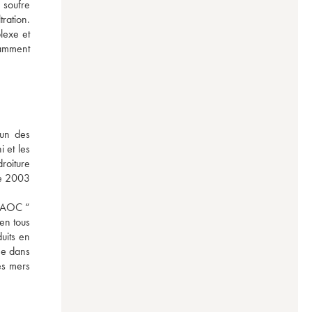
soufre 
ration. 
exe et 
amment 
un des 
et les 
oiture 
me 2003 
'AOC “ 
n tous 
its en 
e dans 
es mers 