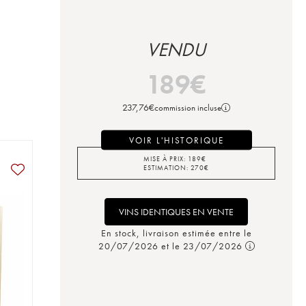
VENDU
189
€
237,76
€
commission incluse
VOIR L'HISTORIQUE
MISE À PRIX:
189
€
ESTIMATION:
270
€
VINS IDENTIQUES EN VENTE
En stock, livraison estimée entre le
20/07/2026 et le 23/07/2026