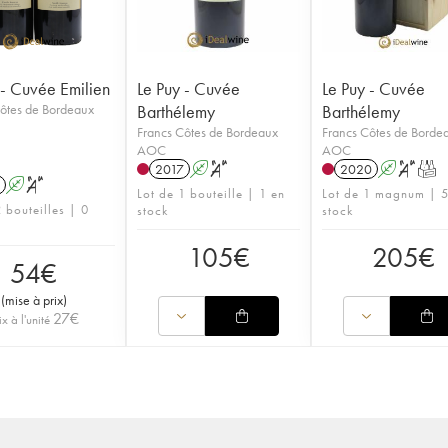
 - Cuvée Emilien
Le Puy - Cuvée
Le Puy - Cuvée
ôtes de Bordeaux
Barthélemy
Barthélemy
Francs Côtes de Bordeaux
Francs Côtes de Borde
AOC
AOC
2017
A
S
2020
A
S
T
A
S
Lot de 1 bouteille | 1 en
Lot de 1 magnum | 5
 bouteilles | 0
stock
stock
105
€
205
€
54
€
(
mise à prix
)
27
€
ix à l'unité