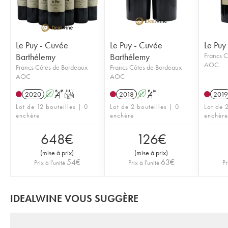
Le Puy - Cuvée
Le Puy - Cuvée
Le Puy
Barthélemy
Barthélemy
Francs C
AOC
Francs Côtes de Bordeaux
Francs Côtes de Bordeaux
AOC
AOC
2020
A
S
T
2018
A
S
2019
Lot de 12 bouteilles | 0
Lot de 2 bouteilles | 0
Lot de 2
enchère
enchère
enchère
648
€
126
€
(
mise à prix
)
(
mise à prix
)
54
€
63
€
Prix à l'unité
Prix à l'unité
Pr
IDEALWINE VOUS SUGGÈRE