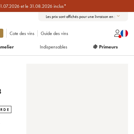
01.07.2026 et le 31.08.2026 inclus*
Les prix sont affichés pour une livraison en :
Cote des vins
Guide des vins
melier
Indispensables
🍇 Primeurs
2018
ARDE