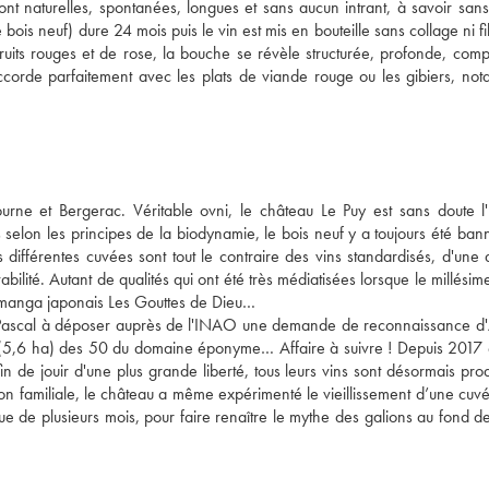
ont naturelles, spontanées, longues et sans aucun intrant, à savoir sans 
ois neuf) dure 24 mois puis le vin est mis en bouteille sans collage ni filt
ruits rouges et de rose, la bouche se révèle structurée, profonde, compl
ccorde parfaitement avec les plats de viande rouge ou les gibiers, not
ne et Bergerac. Véritable ovni, le château Le Puy est sans doute l'
elon les principes de la biodynamie, le bois neuf y a toujours été banni 
fférentes cuvées sont tout le contraire des vins standardisés, d'une dr
bilité. Autant de qualités qui ont été très médiatisées lorsque le millési
e manga japonais Les Gouttes de Dieu… 
ls Pascal à déposer auprès de l'INAO une demande de reconnaissance d
ie (5,6 ha) des 50 du domaine éponyme… Affaire à suivre ! Depuis 2017 e
 de jouir d'une plus grande liberté, tous leurs vins sont désormais produ
on familiale, le château a même expérimenté le vieillissement d’une cuvé
que de plusieurs mois, pour faire renaître le mythe des galions au fond d