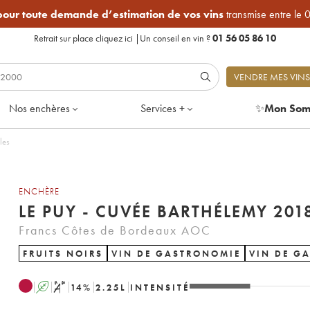
 pour toute demande d’estimation de vos vins
transmise entre le 
Retrait sur place
cliquez ici
|
Un conseil en vin ?
01 56 05 86 10
VENDRE MES VINS
Nos enchères
Services +
✨
Mon Som
eilles
ENCHÈRE
LE PUY - CUVÉE BARTHÉLEMY 
Francs Côtes de Bordeaux AOC
FRUITS NOIRS
VIN DE GASTRONOMIE
VIN DE G
A
S
14
%
2.25
L
INTENSITÉ