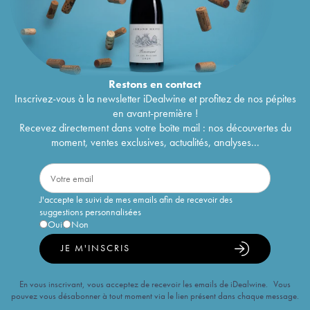
Restons en
contact
Inscrivez-vous à la newsletter iDealwine et profitez de nos pépites
en avant-première !
Recevez directement dans votre boîte mail : nos découvertes du
moment, ventes exclusives, actualités, analyses...
J'accepte le suivi de mes emails afin de recevoir des
suggestions personnalisées
Oui
Non
JE M'INSCRIS
En vous inscrivant, vous acceptez de recevoir les emails de iDealwine. Vous
pouvez vous désabonner à tout moment via le lien présent dans chaque message.