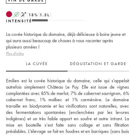
VIN DE GARDE
A
S
13
%
1.5
L
INTENSITÉ
La cuvée historique du domaine, déjà délicieuse à boire jeune et
qui aura aussi beaucoup de choses à vous raconter après
plusieurs années !
Plus d'infos
LA CUVÉE
DÉGUSTATION ET GARDE
Emilien est la cuvée historique du domaine, celle qui s'appelait 
autrefois simplement Château Le Puy. Elle est issue de vignes 
complantées avec 85% de merlot, 7% de cabernet sauvignon, 6% 
cabernet franc, 1% malbec et 1% carménère. Le domaine 
travaille en biodynamie et les vinifications sont naturelles, avec 
des fermentations spontanées (enclenchées par les levures 
indigènes) et un très faible apport en soufre et autre intrant. La 
mise en bouteille s’est faite sans collage et sans filtration 
préalables. L'élevage se fait en foudres et en barriques (sans bois 