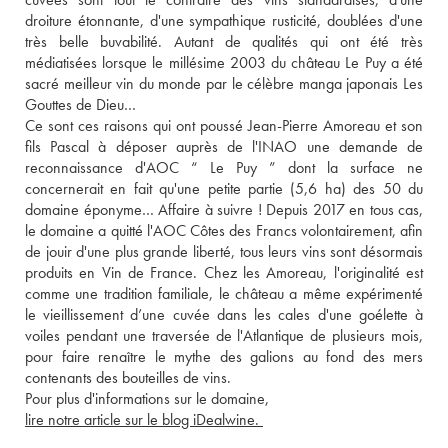
droiture étonnante, d'une sympathique rusticité, doublées d'une 
très belle buvabilité. Autant de qualités qui ont été très 
médiatisées lorsque le millésime 2003 du château Le Puy a été 
sacré meilleur vin du monde par le célèbre manga japonais Les 
Gouttes de Dieu… 
Ce sont ces raisons qui ont poussé Jean-Pierre Amoreau et son 
fils Pascal à déposer auprès de l'INAO une demande de 
reconnaissance d'AOC “ Le Puy ” dont la surface ne 
concernerait en fait qu'une petite partie (5,6 ha) des 50 du 
domaine éponyme… Affaire à suivre ! Depuis 2017 en tous cas, 
le domaine a quitté l'AOC Côtes des Francs volontairement, afin 
de jouir d'une plus grande liberté, tous leurs vins sont désormais 
produits en Vin de France. Chez les Amoreau, l'originalité est 
comme une tradition familiale, le château a même expérimenté 
le vieillissement d’une cuvée dans les cales d'une goélette à 
voiles pendant une traversée de l'Atlantique de plusieurs mois, 
pour faire renaître le mythe des galions au fond des mers 
contenants des bouteilles de vins. 
Pour plus d'informations sur le domaine, 
lire notre article sur le blog iDealwine. 