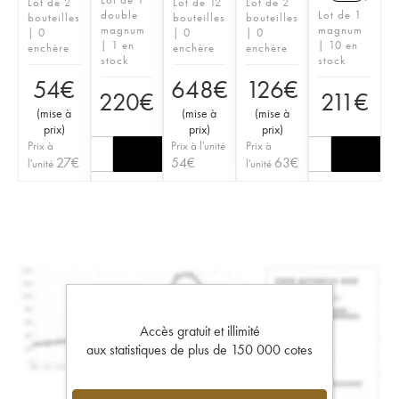
Lot de 2
Lot de 12
Lot de 2
double
Lot de 1
bouteilles
bouteilles
bouteilles
magnum
magnum
| 0
| 0
| 0
| 1 en
| 10 en
enchère
enchère
enchère
stock
stock
54
€
648
€
126
€
220
€
211
€
(
mise à
(
mise à
(
mise à
prix
)
prix
)
prix
)
Prix à
Prix à l'unité
Prix à
27
€
54
€
63
€
l'unité
l'unité
Accès gratuit et illimité
aux statistiques de plus de 150 000 cotes