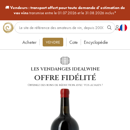
🚚
Vendeurs :
transport offert pour toute demande d’estimation de
vos vins
transmise entre le 01.07.2026 et le 31.08.2026 inclus*
Acheter
Cote
Encyclopédie
VENDRE
LES VENDANGES IDEALWINE
offre fidélité
Obtenez des bons de réduction avec vos achats !