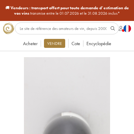
🚚
Vendeurs :
transport offert pour toute demande d’estimation de
vos vins
transmise entre le 01.07.2026 et le 31.08.2026 inclus*
Acheter
Cote
Encyclopédie
VENDRE