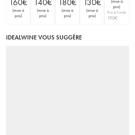
160
€
140
€
180
€
130
€
(
mise à
prix
)
(
mise à
(
mise à
(
mise à
(
mise à
Prix à l'unité
prix
)
prix
)
prix
)
prix
)
190
€
IDEALWINE VOUS SUGGÈRE