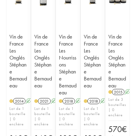
Vin de
Vin de
Vin de
Vin de
Vin de
France
France
France
France
France
Les
Les
Les
Les
Les
Onglés
Onglés
Nourriss
Onglés
Onglés
Stéphan
Stéphan
ons
Stéphan
Stéphan
e
e
Stéphan
e
e
Bernaud
Bernaud
e
Bernaud
Bernaud
eau
eau
Bernaud
eau
eau
eau
2015
A
Lot de 3
2014
A
S
2021
A
S
2018
A
S
2018
A
S
bouteilles
Lot de 1
Lot de 1
Lot de 1
Lot de 1
| 0
bouteille
bouteille
bouteille
bouteille
enchère
| 0
| 0
| 0
| 0
enchère
enchère
enchère
enchère
570
€