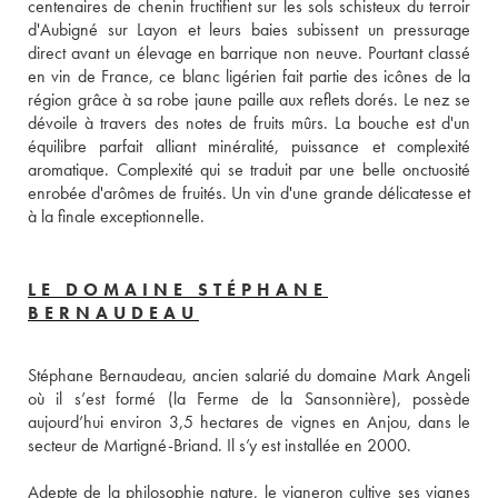
centenaires de chenin fructifient sur les sols schisteux du terroir 
d'Aubigné sur Layon et leurs baies subissent un pressurage 
direct avant un élevage en barrique non neuve. Pourtant classé 
en vin de France, ce blanc ligérien fait partie des icônes de la 
région grâce à sa robe jaune paille aux reflets dorés. Le nez se 
dévoile à travers des notes de fruits mûrs. La bouche est d'un 
équilibre parfait alliant minéralité, puissance et complexité 
aromatique. Complexité qui se traduit par une belle onctuosité 
enrobée d'arômes de fruités. Un vin d'une grande délicatesse et 
à la finale exceptionnelle.
LE DOMAINE STÉPHANE
BERNAUDEAU
Stéphane Bernaudeau, ancien salarié du domaine Mark Angeli 
où il s’est formé (la Ferme de la Sansonnière), possède 
aujourd’hui environ 3,5 hectares de vignes en Anjou, dans le 
Adepte de la philosophie nature, le vigneron cultive ses vignes 