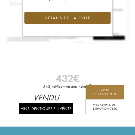
DÉTAILS DE LA COTE
432
€
543,46
€
commission incluse
VOIR
VENDU
L'HISTORIQUE
MISE À PRIX:
412
€
VINS IDENTIQUES EN VENTE
ESTIMATION:
735
€