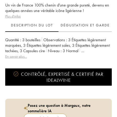
Un vin de France 100% chenin d'une grande pureté, devenu en
quelques années une véritable icône ligérienne !
Plus d'infos
DESCRIPTION DU LOT
DÉGUSTATION ET GARDE
Quantité :
3 bouteilles
Observations :
3 Étiquettes légèrement
marquées
,
3 Étiquettes légèrement sales
,
3 Étiquettes légèrement
tachées
,
3 Capsules cire
Niveau :
3
Normal
Provenance :
particulier
TVA récupérable :
non
En savoir plus...
Région :
Vallée de la Loire
Appellation :
Vin de France
Propriétaire :
Stéphane Bernaudeau
CONTRÔLÉ, EXPERTISÉ & CERTIFIÉ PAR
IDEALWINE
Posez une question à Margaux, notre
sommelière IA