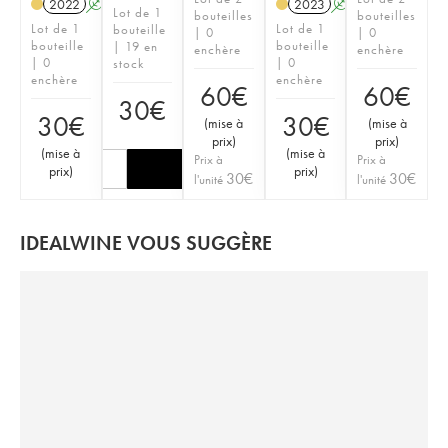
2022
A
K
2023
A
K
Lot de 1
bouteilles
bouteilles
Lot de 1
Lot de 1
bouteille
| 0
| 0
bouteille
bouteille
| 19 en
enchère
enchère
| 0
| 0
stock
enchère
enchère
60
€
60
€
30
€
30
€
30
€
(
mise à
(
mise à
prix
)
prix
)
(
mise à
(
mise à
Prix à
Prix à
prix
)
prix
)
30
€
30
€
l'unité
l'unité
IDEALWINE VOUS SUGGÈRE