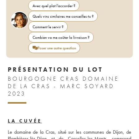
Avec quel plat l'accorder ?
Quels vins similaires me conseilles-tu ?
Comment le servir ?
Combien va me coûter la livraison ?
Poser une autre question
PRÉSENTATION DU LOT
BOURGOGNE CRAS DOMAINE
DE LA CRAS - MARC SOYARD
2023
LA CUVÉE
Le domaine de la Cras, situé sur les communes de Dijon, de 
Plombières-lès-Dijon et de Corcelles-les-Monts, comprend 