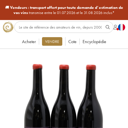
🚚
Vendeurs :
transport offert pour toute demande d’estimation de
vos vins
transmise entre le 01.07.2026 et le 31.08.2026 inclus*
Acheter
Cote
Encyclopédie
VENDRE