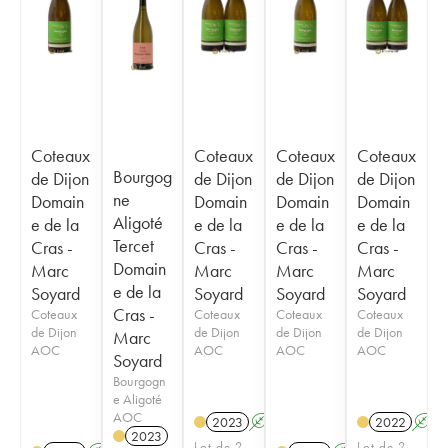
Coteaux
Coteaux
Coteaux
Coteaux
Bourgog
de Dijon
de Dijon
de Dijon
de Dijon
ne
Domain
Domain
Domain
Domain
Aligoté
e de la
e de la
e de la
e de la
Tercet
Cras -
Cras -
Cras -
Cras -
Domain
Marc
Marc
Marc
Marc
e de la
Soyard
Soyard
Soyard
Soyard
Cras -
Coteaux
Coteaux
Coteaux
Coteaux
de Dijon
de Dijon
de Dijon
de Dijon
Marc
AOC
AOC
AOC
AOC
Soyard
Bourgogn
e Aligoté
AOC
2023
A
K
2022
A
2023
Lot de 2
Lot de 2