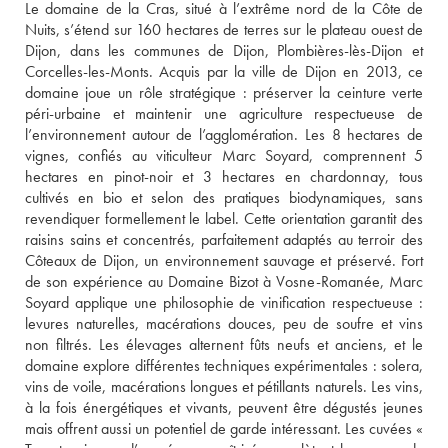
Le domaine de la Cras, situé à l’extrême nord de la Côte de 
Nuits, s’étend sur 160 hectares de terres sur le plateau ouest de 
Dijon, dans les communes de Dijon, Plombières-lès-Dijon et 
Corcelles-les-Monts. Acquis par la ville de Dijon en 2013, ce 
domaine joue un rôle stratégique : préserver la ceinture verte 
péri-urbaine et maintenir une agriculture respectueuse de 
l’environnement autour de l’agglomération. Les 8 hectares de 
vignes, confiés au viticulteur Marc Soyard, comprennent 5 
hectares en pinot-noir et 3 hectares en chardonnay, tous 
cultivés en bio et selon des pratiques biodynamiques, sans 
revendiquer formellement le label. Cette orientation garantit des 
raisins sains et concentrés, parfaitement adaptés au terroir des 
Côteaux de Dijon, un environnement sauvage et préservé. Fort 
de son expérience au Domaine Bizot à Vosne-Romanée, Marc 
Soyard applique une philosophie de vinification respectueuse : 
levures naturelles, macérations douces, peu de soufre et vins 
non filtrés. Les élevages alternent fûts neufs et anciens, et le 
domaine explore différentes techniques expérimentales : solera, 
vins de voile, macérations longues et pétillants naturels. Les vins, 
à la fois énergétiques et vivants, peuvent être dégustés jeunes 
mais offrent aussi un potentiel de garde intéressant. Les cuvées « 