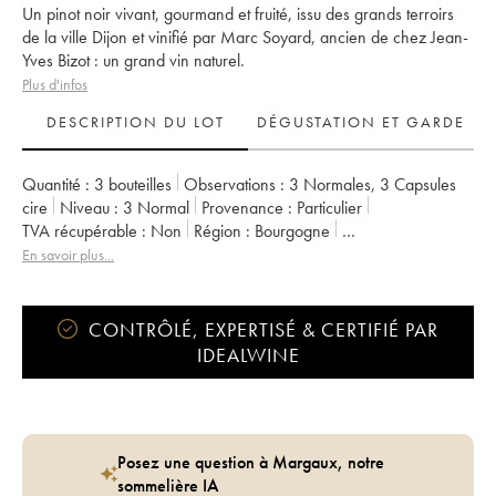
Un pinot noir vivant, gourmand et fruité, issu des grands terroirs
de la ville Dijon et vinifié par Marc Soyard, ancien de chez Jean-
Yves Bizot : un grand vin naturel.
Plus d'infos
DESCRIPTION DU LOT
DÉGUSTATION ET GARDE
Quantité :
3 bouteilles
Observations :
3 Normales
,
3 Capsules
cire
Niveau :
3
Normal
Provenance :
particulier
TVA récupérable :
non
Région :
Bourgogne
Appellation :
Bourgogne
En savoir plus...
Propriétaire :
Domaine de la Cras - Marc Soyard
CONTRÔLÉ, EXPERTISÉ & CERTIFIÉ PAR
IDEALWINE
Posez une question à Margaux, notre
sommelière IA