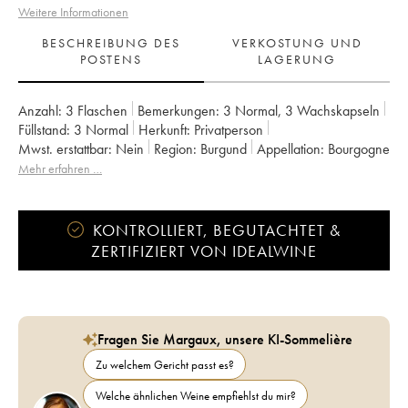
Weitere Informationen
BESCHREIBUNG DES
VERKOSTUNG UND
POSTENS
LAGERUNG
Anzahl:
3 Flaschen
Bemerkungen:
3 Normal
,
3 Wachskapseln
Füllstand:
3
Normal
Herkunft:
privatperson
Mwst. erstattbar:
nein
Region:
Burgund
Appellation:
Bourgogne
Eigentümer:
Domaine de la Cras - Marc Soyard
Mehr erfahren …
KONTROLLIERT, BEGUTACHTET &
ZERTIFIZIERT VON IDEALWINE
Fragen Sie Margaux, unsere KI-Sommelière
Zu welchem Gericht passt es?
Welche ähnlichen Weine empfiehlst du mir?