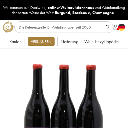
Willkommen auf iDealwine,
online-Weinauktionshaus
und
Weinhandlung
der besten Weine der Welt:
Burgund
,
Bordeaux
,
Champagne
...
Kaufen
Notierung
Wein-Enzyklopädie
VERKAUFEN