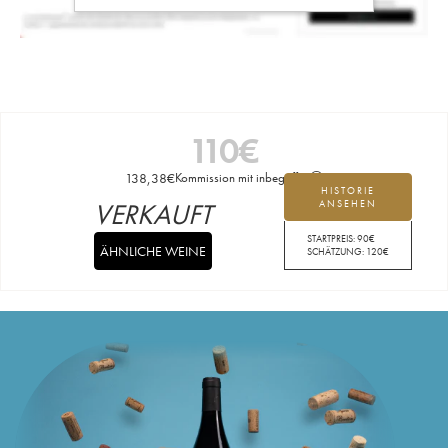
110
€
138,38
€
Kommission mit inbegriffen
HISTORIE
VERKAUFT
ANSEHEN
STARTPREIS:
90
€
ÄHNLICHE WEINE
SCHÄTZUNG:
120
€