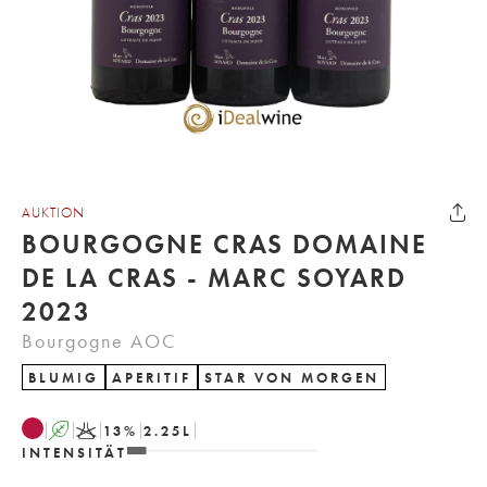
AUKTION
BOURGOGNE CRAS DOMAINE
DE LA CRAS - MARC SOYARD
2023
Bourgogne AOC
BLUMIG
APERITIF
STAR VON MORGEN
A
K
13
%
2.25
L
INTENSITÄT