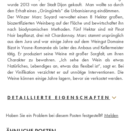
wurde 2013 von der Stadt Dijon gekauft.  Man wollte so durch 
den Erhalt eines „Grüngürtels“ die Urbanisierung eindämmen. 
Der Winzer Marc Soyard verwaltet einen 8 Hektar großen, 
biozertifizierten Weinberg auf der Fläche und bewirtschaftet ihn 
nach biodynamischen Methoden. Fünf Hektar sind mit Pinot 
Noir bepflanzt, drei mit Chardonnay. Marc stammt ursprünglich 
aus dem Jura und war einige Jahre auf dem Weingut Domaine 
Bizot in Vosne-Romanée als Leiter des Anbaus und Kellermeister 
tätig. Er produziert seine Weine mit großer Sorgfalt, um ihren 
Charakter zu bewahren. „Ich sehe den Wein als etwas 
Natürliches, Lebendiges an, etwas das flexibel ist“, sagt er. Bei 
der Vinifikation verzichtet er auf unnötige Interventionen. Die 
Weine können einige Jahre lagern, bevor sie verkostet werden.
DETAILLIERTE EIGENSCHAFTEN
Haben Sie ein Problem bei diesem Posten festgestellt?
Melden