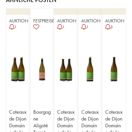
ÄHNLICHE POSTEN
AUKTION
FESTPREISE
AUKTION
AUKTION
AUKTION
1
1
1
3
Coteaux
Bourgog
Coteaux
Coteaux
Coteaux
de Dijon
ne
de Dijon
de Dijon
de Dijon
Domain
Aligoté
Domain
Domain
Domain