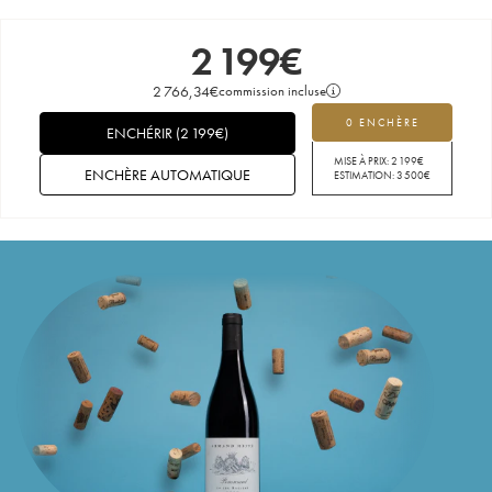
2 199
€
2 766,34
€
commission incluse
0 ENCHÈRE
ENCHÉRIR
(
2 199
€
)
MISE À PRIX:
2 199
€
ENCHÈRE AUTOMATIQUE
ESTIMATION:
3 500
€