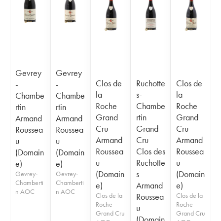
Gevrey
Gevrey
Clos de
Ruchotte
Clos de
-
-
la
s-
la
Chambe
Chambe
Roche
Chambe
Roche
rtin
rtin
Grand
rtin
Grand
Armand
Armand
Cru
Grand
Cru
Roussea
Roussea
Armand
Cru
Armand
u
u
Roussea
Clos des
Roussea
(Domain
(Domain
u
Ruchotte
u
e)
e)
(Domain
s
(Domain
Gevrey-
Gevrey-
Chamberti
Chamberti
e)
Armand
e)
n AOC
n AOC
Clos de la
Roussea
Clos de la
Roche
Roche
u
Grand Cru
Grand Cru
(Domain