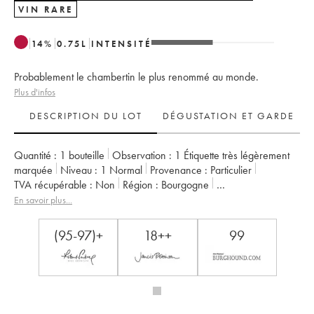
VIN RARE
14
%
0.75
L
INTENSITÉ
Probablement le chambertin le plus renommé au monde.
Plus d'infos
DESCRIPTION DU LOT
DÉGUSTATION ET GARDE
Quantité :
1 bouteille
Observation :
1 Étiquette très légèrement
marquée
Niveau :
1
Normal
Provenance :
particulier
TVA récupérable :
non
Région :
Bourgogne
Appellation :
Chambertin
Classement :
Grand Cru
En savoir plus...
Propriétaire :
Armand Rousseau (Domaine)
(95-97)+
18++
99