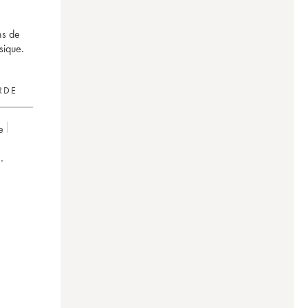
ns de
sique.
RDE
e
on Baron