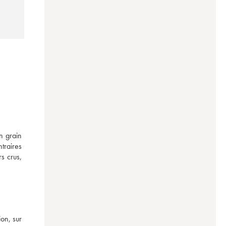
 grain 
traires 
 crus, 
n, sur 