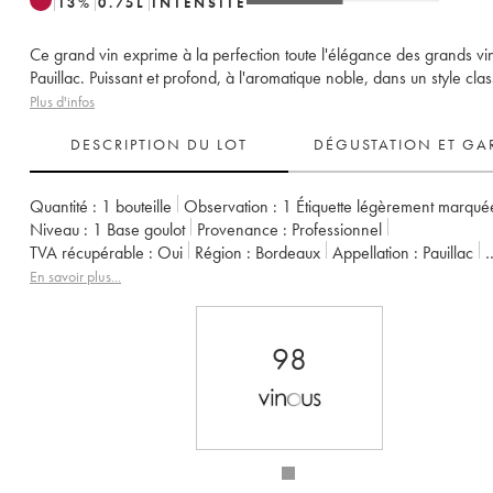
13
%
0.75
L
INTENSITÉ
Ce grand vin exprime à la perfection toute l'élégance des grands vi
Pauillac. Puissant et profond, à l'aromatique noble, dans un style clas
Plus d'infos
DESCRIPTION DU LOT
DÉGUSTATION ET GA
Quantité :
1 bouteille
Observation :
1 Étiquette légèrement marqué
Niveau :
1
Base goulot
Provenance :
professionnel
TVA récupérable :
oui
Région :
Bordeaux
Appellation :
Pauillac
Classement :
2ème Grand Cru Classé
Propriétaire :
Château Pich
En savoir plus...
98