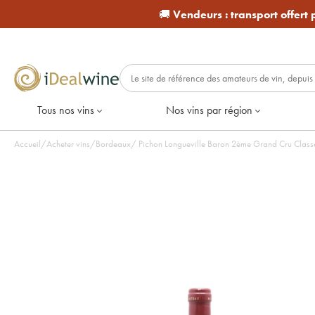
🚚
Vendeurs :
transport offert
Tous nos vins
Nos vins par région
Accueil
/
Acheter vins
/
Bordeaux
/
Pichon Longueville Baron 2ème Grand Cru Classé 