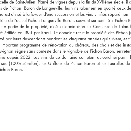
celle de Saint-Julien. Planté de vignes depuis la fin du XVIIème siècle, il 
de Pichon, Baron de Longueville, les vins talonnent en qualité ceux de 
st divisé à la faveur d'une succession et les vins vinifiés séparément à 
 tête de l'actuel Pichon Longueville Baron, souvent surnommé « Pichon Ba
utre partie de la propriété, d'où la terminaison : « Comtesse de Lalande
é édifiée en 1851 par Raoul. Le domaine reste la propriété des Pichon ju
nistré par leurs descendants pendant les cinquante années qui suivent, et c'
important programme de rénovation du château, des chais et des install
auvignon règne sans conteste dans le vignoble de Pichon Baron, entreten
ine depuis 2022. Les vins de ce domaine comptent aujourd'hui parmi le
 sec (100% sémillon), les Griffons de Pichon Baron et les Tourelles de 
Pichon Baron. 