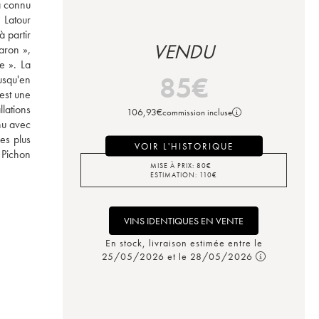
a connu 
Latour 
partir 
VENDU
ron », 
 ». La 
85
€
squ'en 
est une 
ations 
106,93
€
commission incluse
u avec 
s plus 
VOIR L'HISTORIQUE
Pichon 
MISE À PRIX:
80
€
ESTIMATION:
110
€
VINS IDENTIQUES EN VENTE
En stock, livraison estimée entre le
25/05/2026 et le 28/05/2026