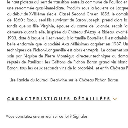
le haut plateau qui sert de transition entre la commune de Pauillac et 
une renommée quasi-immédiate. Produits sous la houlette de Jacques 
au début du XVIIIème siècle. Classé Second Cru en 1855, le domaine e
de 1860 : Raoul, seul fils survivant du Baron Joseph, prend alors la
tandis que sa fille Virginie, épouse du comte de Lalande, reçoit l'a
demeure quant à elle, inspirée du Château d'Azay le Rideau, avait ét
1933, date à laquelle il est vendu à la famille Bouteiller. Il est admi
belle endormie que la société Axa Millésimes acquiert en 1987. Un 
techniques de Pichon-Longueville est alors entrepris. Le cabernet s
soin par l'équipe de Pierre Montégut, directeur technique du doma
réputés de Pauillac : les Griffons de Pichon Baron grand vin blanc
Baron, tous les deux seconds vins de la propriété, et enfin Château 
 Lire l'article du Journal iDealwine sur le Château Pichon Baron
CARACTERISTIQUES DÉTAILLÉES
Vous constatez une erreur sur ce lot ?
Signaler