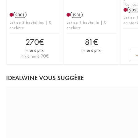
Pauilla
202
2001
1981
Lot de 
Lot de 3 bouteilles | 0
Lot de 1 bouteille | 0
en stoc
enchère
enchère
270
€
81
€
(
mise à prix
)
(
mise à prix
)
90
€
Prix à l'unité
IDEALWINE VOUS SUGGÈRE