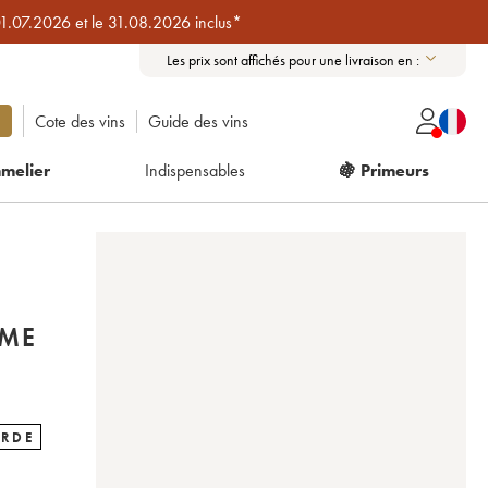
01.07.2026 et le 31.08.2026 inclus*
Les prix sont affichés pour une livraison en :
Cote des vins
Guide des vins
melier
Indispensables
🍇 Primeurs
ÈME
ARDE