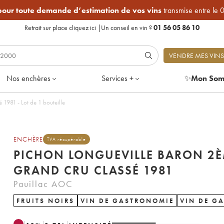
 pour toute demande d’estimation de vos vins
transmise entre le 
Retrait sur place
cliquez ici
|
Un conseil en vin ?
01 56 05 86 10
VENDRE MES VINS
Nos enchères
Services +
✨
Mon Som
1981 - Lot de 1 bouteille
ENCHÈRE
TVA récupérable
PICHON LONGUEVILLE BARON 2
GRAND CRU CLASSÉ 1981
Pauillac AOC
FRUITS NOIRS
VIN DE GASTRONOMIE
VIN DE G