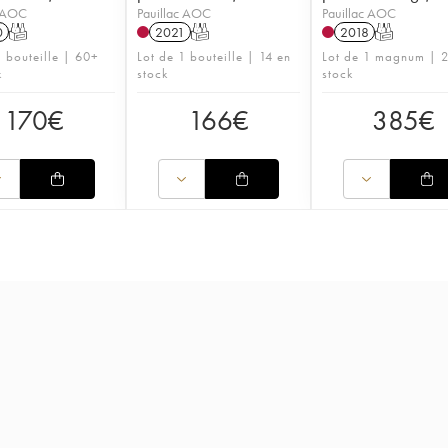
c AOC
Pauillac AOC
Pauillac AOC
0
T
2021
T
2018
T
1 bouteille | 60+
Lot de 1 bouteille | 14 en
Lot de 1 magnum | 
k
stock
stock
170
€
166
€
385
€