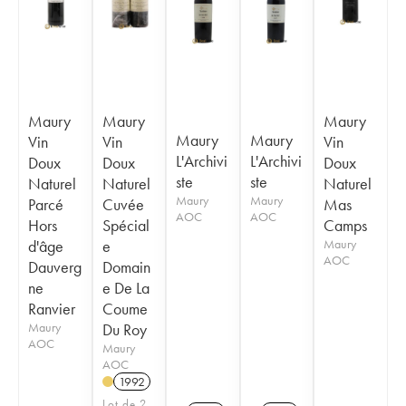
Maury
Maury
Maury
Maury
Maury
Vin
Vin
Vin
L'Archivi
L'Archivi
Doux
Doux
Doux
ste
ste
Naturel
Naturel
Naturel
Maury
Maury
Parcé
Cuvée
Mas
AOC
AOC
Hors
Spécial
Camps
d'âge
e
Maury
AOC
Dauverg
Domain
ne
e De La
Ranvier
Coume
Maury
Du Roy
AOC
Maury
AOC
1992
Lot de 2