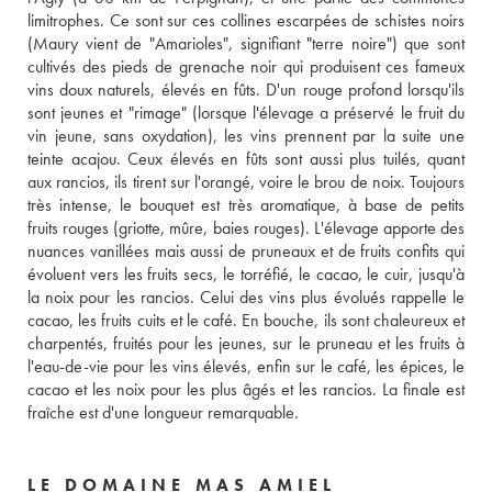
limitrophes. Ce sont sur ces collines escarpées de schistes noirs 
(Maury vient de "Amarioles", signifiant "terre noire") que sont 
cultivés des pieds de grenache noir qui produisent ces fameux 
vins doux naturels, élevés en fûts. D'un rouge profond lorsqu'ils 
sont jeunes et "rimage" (lorsque l'élevage a préservé le fruit du 
vin jeune, sans oxydation), les vins prennent par la suite une 
teinte acajou. Ceux élevés en fûts sont aussi plus tuilés, quant 
aux rancios, ils tirent sur l'orangé, voire le brou de noix. Toujours 
très intense, le bouquet est très aromatique, à base de petits 
fruits rouges (griotte, mûre, baies rouges). L'élevage apporte des 
nuances vanillées mais aussi de pruneaux et de fruits confits qui 
évoluent vers les fruits secs, le torréfié, le cacao, le cuir, jusqu'à 
la noix pour les rancios. Celui des vins plus évolués rappelle le 
cacao, les fruits cuits et le café. En bouche, ils sont chaleureux et 
charpentés, fruités pour les jeunes, sur le pruneau et les fruits à 
l'eau-de-vie pour les vins élevés, enfin sur le café, les épices, le 
cacao et les noix pour les plus âgés et les rancios. La finale est 
fraîche est d'une longueur remarquable.
LE DOMAINE MAS AMIEL