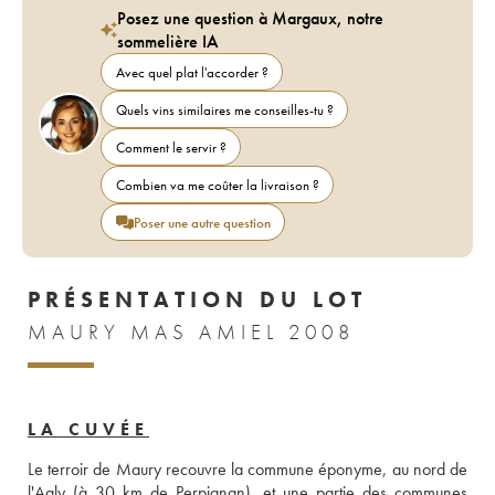
Posez une question à Margaux, notre
sommelière IA
Avec quel plat l'accorder ?
Quels vins similaires me conseilles-tu ?
Comment le servir ?
Combien va me coûter la livraison ?
Poser une autre question
PRÉSENTATION DU LOT
MAURY MAS AMIEL 2008
LA CUVÉE
Le terroir de Maury recouvre la commune éponyme, au nord de 
l'Agly (à 30 km de Perpignan), et une partie des communes 