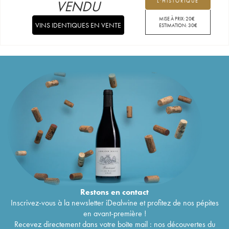
VENDU
L'HISTORIQUE
MISE À PRIX:
20
€
VINS IDENTIQUES EN VENTE
ESTIMATION:
30
€
Restons en
contact
Inscrivez-vous à la newsletter iDealwine et profitez de nos pépites
en avant-première !
Recevez directement dans votre boîte mail : nos découvertes du