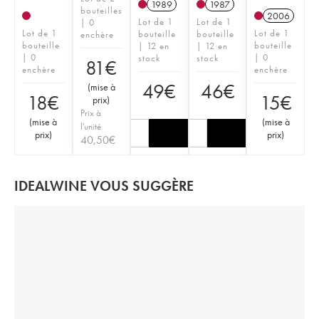
1989
1987
bouteilles
2006
Lot de 1
Lot de 1
| 0
Lot de 1
Lot de 1
bouteille
bouteille
enchère
bouteille
bouteille
| 12 en
| 12 en
| 0
| 0
stock
stock
81
€
enchère
enchère
49
€
46
€
(
mise à
18
€
15
€
prix
)
Prix à
(
mise à
(
mise à
l'unité
prix
)
prix
)
40,50
€
IDEALWINE VOUS SUGGÈRE