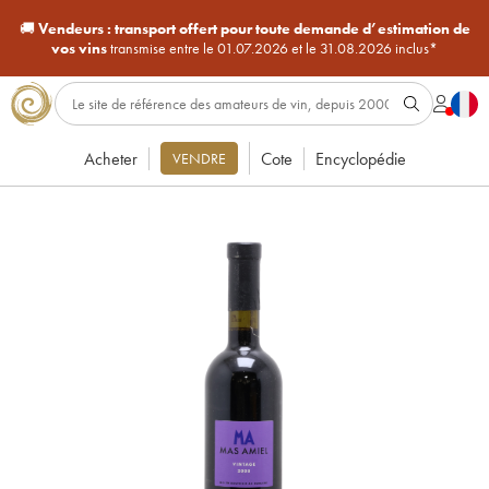
🚚
Vendeurs :
transport offert pour toute demande d’estimation de
vos vins
transmise entre le 01.07.2026 et le 31.08.2026 inclus*
Acheter
Cote
Encyclopédie
VENDRE