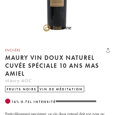
ENCHÈRE
MAURY VIN DOUX NATUREL
CUVÉE SPÉCIALE 10 ANS MAS
AMIEL
Maury AOC
FRUITS NOIRS
VIN DE MÉDITATION
16
%
0.75
L
INTENSITÉ
Particulièrement persistant, ce vin doux naturel doit son nom au