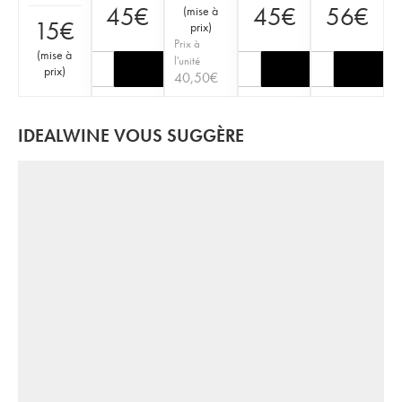
45
€
45
€
56
€
(
mise à
15
€
prix
)
Prix à
(
mise à
l'unité
prix
)
40,50
€
IDEALWINE VOUS SUGGÈRE