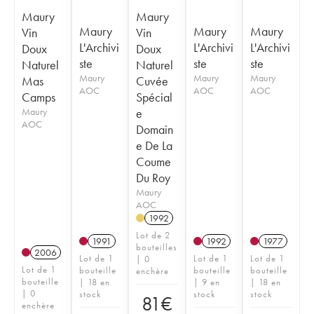
Maury
Maury
Maury
Maury
Maury
Vin
Vin
L'Archivi
L'Archivi
L'Archivi
Doux
Doux
ste
ste
ste
Naturel
Naturel
Maury
Maury
Maury
Mas
Cuvée
AOC
AOC
AOC
Camps
Spécial
Maury
e
AOC
Domain
e De La
Coume
Du Roy
Maury
AOC
1992
Lot de 2
1991
1992
1977
bouteilles
2006
Lot de 1
Lot de 1
Lot de 1
| 0
Lot de 1
bouteille
bouteille
bouteille
enchère
bouteille
| 18 en
| 9 en
| 18 en
| 0
stock
stock
stock
81
€
enchère