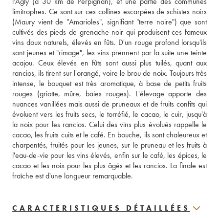
l'Agly (à 30 km de Perpignan), et une partie des communes 
limitrophes. Ce sont sur ces collines escarpées de schistes noirs 
(Maury vient de "Amarioles", signifiant "terre noire") que sont 
cultivés des pieds de grenache noir qui produisent ces fameux 
vins doux naturels, élevés en fûts. D'un rouge profond lorsqu'ils 
sont jeunes et "rimage", les vins prennent par la suite une teinte 
acajou. Ceux élevés en fûts sont aussi plus tuilés, quant aux 
rancios, ils tirent sur l'orangé, voire le brou de noix. Toujours très 
intense, le bouquet est très aromatique, à base de petits fruits 
rouges (griotte, mûre, baies rouges). L'élevage apporte des 
nuances vanillées mais aussi de pruneaux et de fruits confits qui 
évoluent vers les fruits secs, le torréfié, le cacao, le cuir, jusqu'à 
la noix pour les rancios. Celui des vins plus évolués rappelle le 
cacao, les fruits cuits et le café. En bouche, ils sont chaleureux et 
charpentés, fruités pour les jeunes, sur le pruneau et les fruits à 
l'eau-de-vie pour les vins élevés, enfin sur le café, les épices, le 
cacao et les noix pour les plus âgés et les rancios. La finale est 
fraîche est d'une longueur remarquable.
CARACTERISTIQUES DÉTAILLÉES