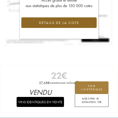
Accès gratuit et illimité
aux statistiques de plus de 150 000 cotes
DÉTAILS DE LA COTE
22
€
27,68
€
commission incluse
VOIR
VENDU
L'HISTORIQUE
MISE À PRIX:
1
€
VINS IDENTIQUES EN VENTE
ESTIMATION:
15
€