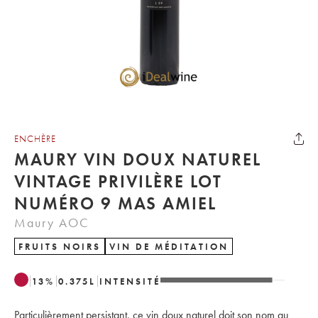
ENCHÈRE
MAURY VIN DOUX NATUREL
VINTAGE PRIVILÈRE LOT
NUMÉRO 9 MAS AMIEL
Maury AOC
FRUITS NOIRS
VIN DE MÉDITATION
13
%
0.375
L
INTENSITÉ
Particulièrement persistant, ce vin doux naturel doit son nom au