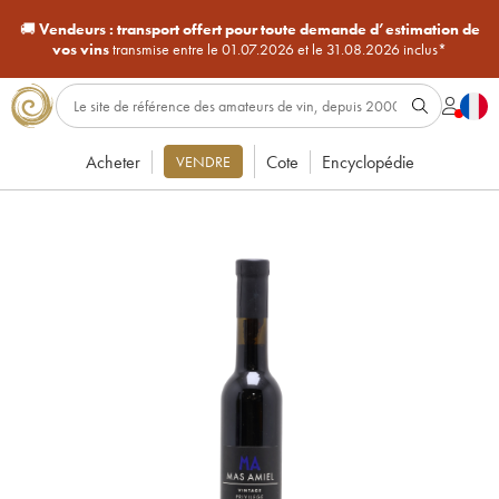
🚚
Vendeurs :
transport offert pour toute demande d’estimation de
vos vins
transmise entre le 01.07.2026 et le 31.08.2026 inclus*
Acheter
Cote
Encyclopédie
VENDRE