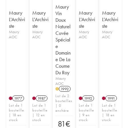
Maury
Maury
Maury
Maury
Maury
Vin
L'Archivi
L'Archivi
L'Archivi
L'Archivi
Doux
ste
ste
ste
ste
Naturel
Maury
Maury
Maury
Maury
Cuvée
AOC
AOC
AOC
AOC
Spécial
e
Domain
e De La
Coume
Du Roy
Maury
AOC
1992
Lot de 2
1977
1987
1992
1991
bouteilles
Lot de 1
Lot de 1
Lot de 1
Lot de 1
| 0
bouteille
bouteille
bouteille
bouteille
enchère
| 18 en
| 12 en
| 9 en
| 18 en
stock
stock
stock
stock
81
€