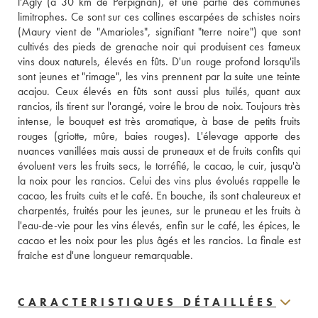
l'Agly (à 30 km de Perpignan), et une partie des communes 
limitrophes. Ce sont sur ces collines escarpées de schistes noirs 
(Maury vient de "Amarioles", signifiant "terre noire") que sont 
cultivés des pieds de grenache noir qui produisent ces fameux 
vins doux naturels, élevés en fûts. D'un rouge profond lorsqu'ils 
sont jeunes et "rimage", les vins prennent par la suite une teinte 
acajou. Ceux élevés en fûts sont aussi plus tuilés, quant aux 
rancios, ils tirent sur l'orangé, voire le brou de noix. Toujours très 
intense, le bouquet est très aromatique, à base de petits fruits 
rouges (griotte, mûre, baies rouges). L'élevage apporte des 
nuances vanillées mais aussi de pruneaux et de fruits confits qui 
évoluent vers les fruits secs, le torréfié, le cacao, le cuir, jusqu'à 
la noix pour les rancios. Celui des vins plus évolués rappelle le 
cacao, les fruits cuits et le café. En bouche, ils sont chaleureux et 
charpentés, fruités pour les jeunes, sur le pruneau et les fruits à 
l'eau-de-vie pour les vins élevés, enfin sur le café, les épices, le 
cacao et les noix pour les plus âgés et les rancios. La finale est 
fraîche est d'une longueur remarquable.
CARACTERISTIQUES DÉTAILLÉES