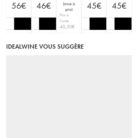
56
€
46
€
45
€
45
€
(
mise à
prix
)
Prix à
l'unité
40,50
€
IDEALWINE VOUS SUGGÈRE