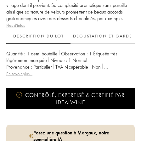
village dont il provient. Sa complexité aromatique sans pareille
ainsi que sa texture de velours promettent de beaux accords
gastronomiques avec des desserts chocolatés, par exemple.
Plus d'infos
DESCRIPTION DU LOT
DÉGUSTATION ET GARDE
Quantité :
1 demi bouteille
Observation :
1 Étiquette très
légèrement marquée
Niveau :
1
Normal
Provenance :
particulier
TVA récupérable :
non
Région :
Roussillon
Appellation :
Maury
En savoir plus...
CONTRÔLÉ, EXPERTISÉ & CERTIFIÉ PAR
IDEALWINE
Posez une question à Margaux, notre
sommelière IA