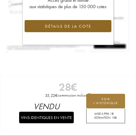
Accès gratuit et illimité
aux statistiques de plus de 150 000 cotes
DÉTAILS DE LA COTE
28
€
35,22
€
commission incluse
VOIR
VENDU
L'HISTORIQUE
MISE À PRIX:
1
€
VINS IDENTIQUES EN VENTE
ESTIMATION:
15
€