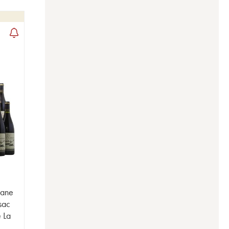
iane
sac
e La