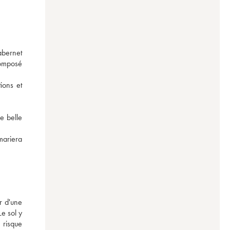
bernet 
composé 
ons et 
 belle 
mariera 
 d'une 
e sol y 
risque 