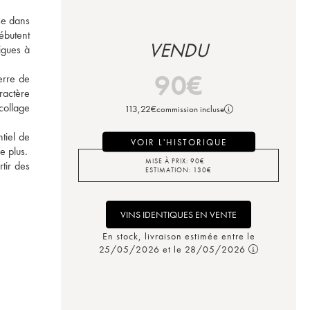
se dans 
butent 
VENDU
gues à 
 
90
€
rre de 
actère 
ollage 
113,22
€
commission incluse
iel de 
VOIR L'HISTORIQUE
e plus.
MISE À PRIX:
90
€
ir des 
ESTIMATION:
130
€
VINS IDENTIQUES EN VENTE
En stock, livraison estimée entre le
25/05/2026 et le 28/05/2026