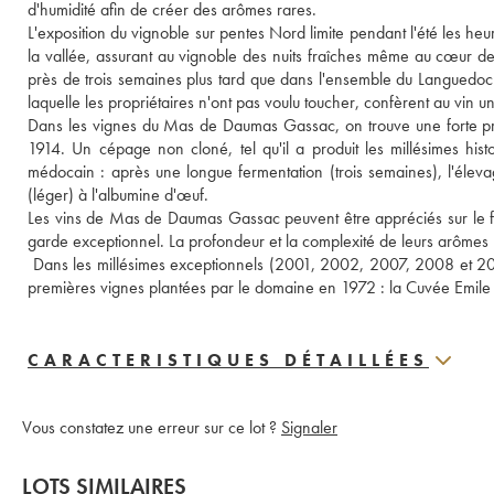
d'humidité afin de créer des arômes rares. 
L'exposition du vignoble sur pentes Nord limite pendant l'été les heu
la vallée, assurant au vignoble des nuits fraîches même au cœur de l
près de trois semaines plus tard que dans l'ensemble du Languedoc. 
laquelle les propriétaires n'ont pas voulu toucher, confèrent au vin 
Dans les vignes du Mas de Daumas Gassac, on trouve une forte prop
1914. Un cépage non cloné, tel qu'il a produit les millésimes histor
médocain : après une longue fermentation (trois semaines), l'élevag
(léger) à l'albumine d'œuf. 
Les vins de Mas de Daumas Gassac peuvent être appréciés sur le frui
garde exceptionnel. La profondeur et la complexité de leurs arômes n
 Dans les millésimes exceptionnels (2001, 2002, 2007, 2008 et 2015
premières vignes plantées par le domaine en 1972 : la Cuvée Emile
CARACTERISTIQUES DÉTAILLÉES
Vous constatez une erreur sur ce lot ?
Signaler
LOTS SIMILAIRES