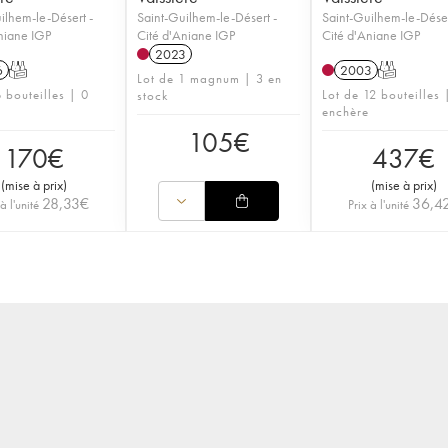
ilhem-le-Désert -
Saint-Guilhem-le-Désert -
Saint-Guilhem-le-Déser
niane IGP
Cité d'Aniane IGP
Cité d'Aniane IGP
2023
6
T
2003
T
Lot de 1 magnum | 3 en
 bouteilles | 0
Lot de 12 bouteilles 
stock
enchère
105
€
170
€
437
€
(
mise à prix
)
(
mise à prix
)
28,33
€
36,4
 à l'unité
Prix à l'unité