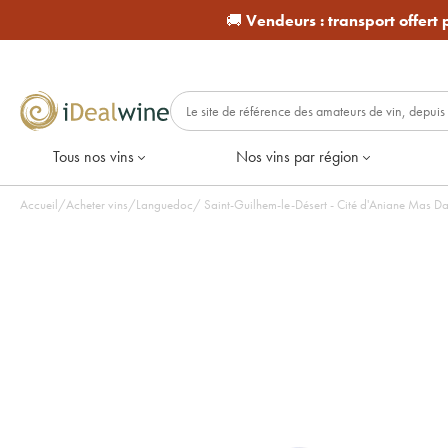
🚚
Vendeurs :
transport offert
Tous nos vins
Nos vins par région
Accueil
/
Acheter vins
/
Languedoc
/
Saint-Guilhem-le-Désert - Cité d'Aniane Mas D