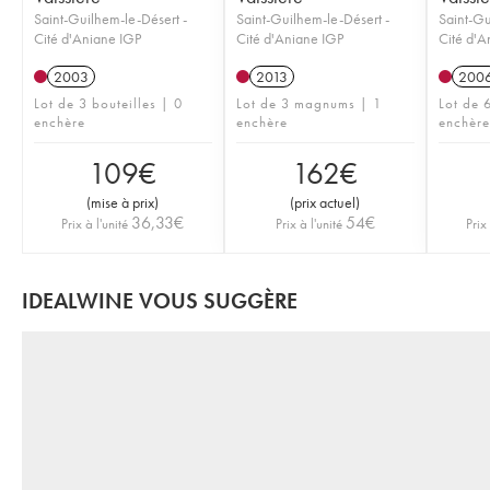
Saint-Guilhem-le-Désert -
Saint-Guilhem-le-Désert -
Saint-Gu
Cité d'Aniane IGP
Cité d'Aniane IGP
Cité d'A
2003
2013
200
Lot de 3 bouteilles | 0
Lot de 3 magnums | 1
Lot de 6
enchère
enchère
enchère
109
€
162
€
(
mise à prix
)
(
prix actuel
)
36,33
€
54
€
Prix à l'unité
Prix à l'unité
Prix
IDEALWINE VOUS SUGGÈRE