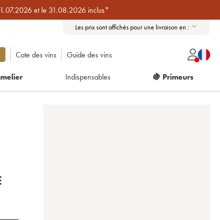
01.07.2026 et le 31.08.2026 inclus*
Les prix sont affichés pour une livraison en :
Cote des vins
Guide des vins
melier
Indispensables
🍇 Primeurs
É
E