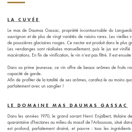
LA CUVÉE
Le mas de Daumas Gassac, propriété incontournable du Languedoc
sauvignon et de plus de vingt variétés de raisins rares. Les vieilles
de poussières glaciaires rouges. Ce nectar est produit dans le plus 
Les vendanges sont réalisées manuellement, puis le jus est vinifié
macérations. En fin de vinification, le vin n’est pas filtré. Il est ens
Dans sa prime jeunesse, ce vin offre de beaux arômes de fruits roug
capacité de garde. 
Afin de profiter de la totalité de ses arômes, carafez-le au moins q
parfaitement avec un sanglier ! 
LE DOMAINE MAS DAUMAS GASSAC
Dans les années 1970, le grand savant Henri Enjalbert, titulaire de
quarantaine d'hectares au milieu du massif de l'Arboussas, situé dan
est profond, parfaitement drainé, et pauvre : tous les ingrédients