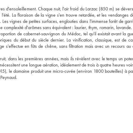
res d'ensoleillement. Chaque nuit, l'air froid du Larzac (850 m) se déver
'été. La floraison de la vigne s'en trouve retardée, et les vendanges dé
Les vignes de petites surfaces, englouties dans l'immense forêt de garri
une complexité d'arômes sans équivalent : laurier, thym, romarin, lavande.
ortion de cabernet-sauvignon du Médoc, tel qu'il existait avant la gue
iques du début du siècle dernier. La vinification, classique, est de car
e s'effectue en fûts de chêne, sans filtration mais avec un recours au c
t, dans les premières années, mais ils révèlent avec le temps un potent
écessitent une longue aération, idéalement de trois à quatre heures voir
), le domaine produit une micro-cuvée (environ 1800 bouteilles) à part
 Peynaud.