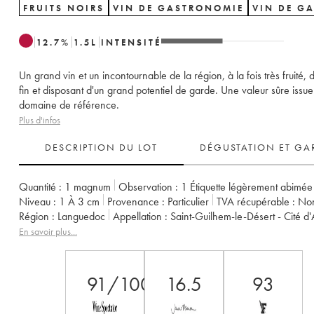
FRUITS NOIRS
VIN DE GASTRONOMIE
VIN DE G
12.7
%
1.5
L
INTENSITÉ
Un grand vin et un incontournable de la région, à la fois très fruité, 
fin et disposant d'un grand potentiel de garde. Une valeur sûre issue
domaine de référence.
Plus d'infos
DESCRIPTION DU LOT
DÉGUSTATION ET GA
Quantité :
1 magnum
Observation :
1 Étiquette légèrement abimée
Niveau :
1
À 3 cm
Provenance :
particulier
TVA récupérable :
no
Région :
Languedoc
Appellation :
Saint-Guilhem-le-Désert - Cité d
Propriétaire :
Famille Guibert de La Vaissière
En savoir plus...
91/100
16.5
93