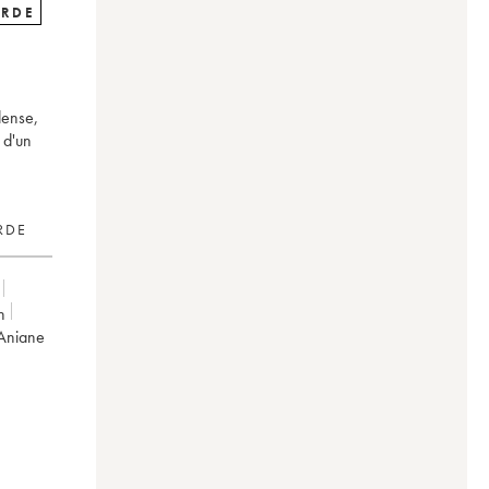
ARDE
dense,
 d'un
RDE
n
'Aniane