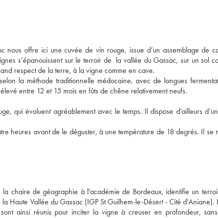
 nous offre ici une cuvée de vin rouge, issue d’un assemblage de ca
 vignes s’épanouissent sur le terroir de  la vallée du Gassac, sur un sol 
grand respect de la terre, à la vigne comme en cave. 
 selon la méthode traditionnelle médocaine, avec de longues fermentati
uite élevé entre 12 et 15 mois en fûts de chêne relativement neufs. 
e, qui évoluent agréablement avec le temps. Il dispose d’ailleurs d’une
uatre heures avant de le déguster, à une température de 18 degrés. Il se 
 la chaire de géographie à l'académie de Bordeaux, identifie un terroir
s la Haute Vallée du Gassac (IGP St Guilhem-le-Désert - Cité d'Aniane). L
 sont ainsi réunis pour inciter la vigne à creuser en profondeur, sans 