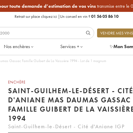
 pour toute demande d’estimation de vos vins
transmise entre le 
Retrait sur place
cliquez ici
|
Un conseil en vin ?
01 56 05 86 10
VENDRE MES VINS
Nos enchères
Services +
✨
Mon Som
aumas Gassac Famille Guibert de La Vaissière 1994 - Lot de 1 magnum
ENCHÈRE
SAINT-GUILHEM-LE-DÉSERT - CIT
D'ANIANE MAS DAUMAS GASSAC
FAMILLE GUIBERT DE LA VAISSIÈR
1994
Saint-Guilhem-le-Désert - Cité d'Aniane IGP