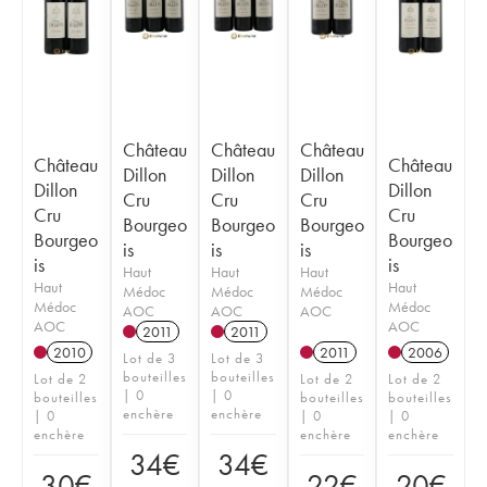
Château
Château
Château
Château
Château
Dillon
Dillon
Dillon
Dillon
Dillon
Cru
Cru
Cru
Cru
Cru
Bourgeo
Bourgeo
Bourgeo
Bourgeo
Bourgeo
is
is
is
is
is
Haut
Haut
Haut
Haut
Haut
Médoc
Médoc
Médoc
Médoc
Médoc
AOC
AOC
AOC
AOC
AOC
2011
2011
2010
2011
2006
Lot de 3
Lot de 3
bouteilles
bouteilles
Lot de 2
Lot de 2
Lot de 2
| 0
| 0
bouteilles
bouteilles
bouteilles
enchère
enchère
| 0
| 0
| 0
enchère
enchère
enchère
34
€
34
€
30
€
22
€
20
€