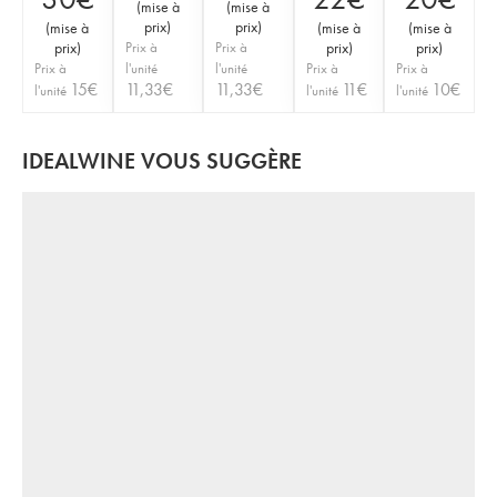
(
mise à
(
mise à
prix
)
prix
)
(
mise à
(
mise à
(
mise à
prix
)
Prix à
Prix à
prix
)
prix
)
Prix à
l'unité
l'unité
Prix à
Prix à
15
€
11,33
€
11,33
€
11
€
10
€
l'unité
l'unité
l'unité
IDEALWINE VOUS SUGGÈRE