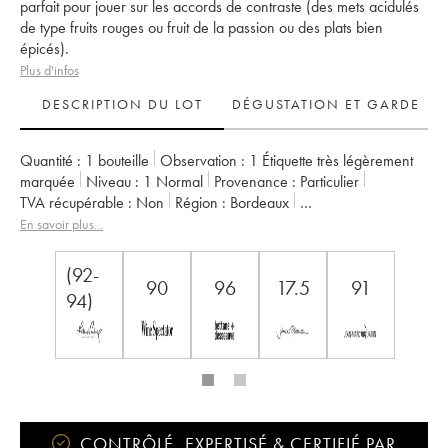
parfait pour jouer sur les accords de contraste (des mets acidulés
de type fruits rouges ou fruit de la passion ou des plats bien
épicés).
Plus d'infos
DESCRIPTION DU LOT
DÉGUSTATION ET GARDE
Quantité :
1 bouteille
Observation :
1 Étiquette très légèrement
marquée
Niveau :
1
Normal
Provenance :
particulier
TVA récupérable :
non
Région :
Bordeaux
Appellation :
Sauternes
Classement :
1er Grand Cru Classé
En savoir plus...
Propriétaire :
Ministère de l'Agriculture
(92-
90
96
17.5
91
94)
CONTRÔLÉ, EXPERTISÉ & CERTIFIÉ PAR