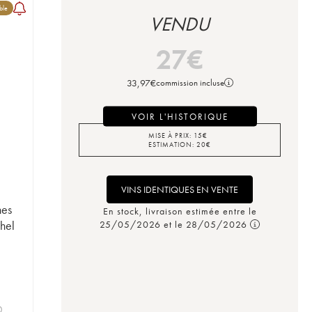
ble
VENDU
27
€
33,97
€
commission incluse
VOIR L'HISTORIQUE
MISE À PRIX:
15
€
ESTIMATION:
20
€
VINS IDENTIQUES EN VENTE
nes
En stock, livraison estimée entre le
hel
25/05/2026 et le 28/05/2026
0