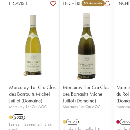
E-CAVISTE
ENCHÈRE
ENCHÈ
TVA récupérable
Mercurey 1er Cru Clos
Mercurey 1er Cru Clos
Mercur
des Barraults Michel
des Barraults Michel
du Roi 
Juillot (Domaine)
Juillot (Domaine)
(Doma
Mercurey 1er Cru AOC
Mercurey 1er Cru AOC
Mercure
2023
2023
202
Lot de 1 bouteille | 5 en
Lot de 1 bouteille | 0
Lot de 1
stock