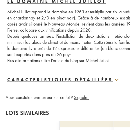
LE DOMAINE MICHEL JUILLOT
Michel Juillot reprend le domaine en 1963 et multiplie par six la sur
en chardonnay et 2/3 en pinot noir). Grâce à de nombreux essais vitic
après avoir sillonné le Nouveau Monde, revient dans les années 1990
Pierre, collabore aux vinifications depuis 2020. 
Depuis quelques années, l'installation de deux stations météorolog
minimiser les aléas du climat et de moins traiter. Cette réussite famil
le domaine livre près de 12 expressions différentes (en blanc comme
sont exportés dans près de 26 pays. 
Plus d'informations : 
Lire l'article du blog sur Michel Juillot 
CARACTERISTIQUES DÉTAILLÉES
Vous constatez une erreur sur ce lot ?
Signaler
LOTS SIMILAIRES