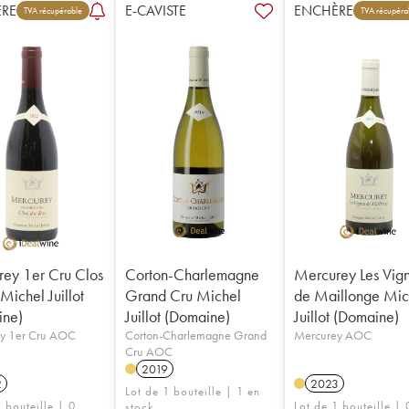
RE
E-CAVISTE
ENCHÈRE
TVA récupérable
TVA récupéra
ey 1er Cru Clos
Corton-Charlemagne
Mercurey Les Vig
Michel Juillot
Grand Cru Michel
de Maillonge Mic
ine)
Juillot (Domaine)
Juillot (Domaine)
y 1er Cru AOC
Corton-Charlemagne Grand
Mercurey AOC
Cru AOC
2019
2
2023
Lot de 1 bouteille | 1 en
 bouteille | 0
Lot de 1 bouteille | 
stock