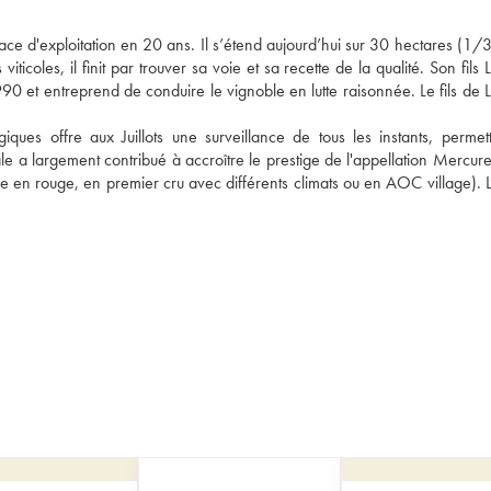
face d'exploitation en 20 ans. Il s’étend aujourd’hui sur 30 hectares (1/3
oles, il finit par trouver sa voie et sa recette de la qualité. Son fils L
 et entreprend de conduire le vignoble en lutte raisonnée. Le fils de La
iques offre aux Juillots une surveillance de tous les instants, permett
iale a largement contribué à accroître le prestige de l'appellation Mercure
 en rouge, en premier cru avec différents climats ou en AOC village). Le