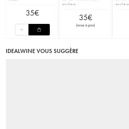
enchère
enchère
35
€
35
€
(
mise à prix
)
IDEALWINE VOUS SUGGÈRE