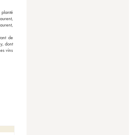
 planté 
aurent, 
urent, 
ant de 
y, dont 
s vins 