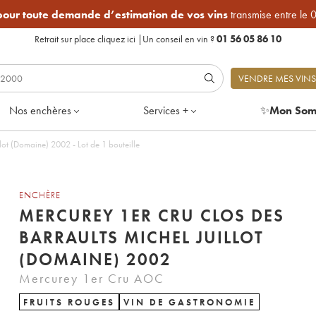
 pour toute demande d’estimation de vos vins
transmise entre le 
Retrait sur place
cliquez ici
|
Un conseil en vin ?
01 56 05 86 10
VENDRE MES VINS
Nos enchères
Services +
✨
Mon Som
lot (Domaine) 2002 - Lot de 1 bouteille
ENCHÈRE
MERCUREY 1ER CRU CLOS DES
BARRAULTS MICHEL JUILLOT
(DOMAINE) 2002
Mercurey 1er Cru AOC
FRUITS ROUGES
VIN DE GASTRONOMIE