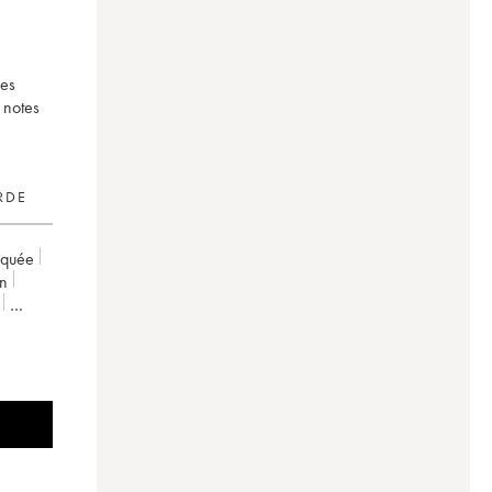
ues
 notes
RDE
rquée
on