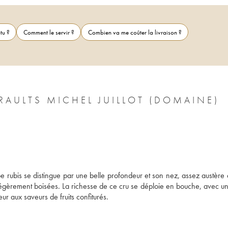
tu ?
Comment le servir ?
Combien va me coûter la livraison ?
RAULTS MICHEL JUILLOT (DOMAINE)
 rubis se distingue par une belle profondeur et son nez, assez austère d
légèrement boisées. La richesse de ce cru se déploie en bouche, avec une
ur aux saveurs de fruits confiturés.