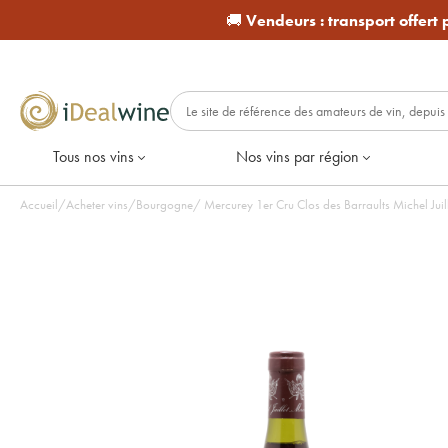
🚚
Vendeurs :
transport offert
Tous nos vins
Nos vins par région
Accueil
/
Acheter vins
/
Bourgogne
/
Mercurey 1er Cru Clos des Barraults Michel Juil