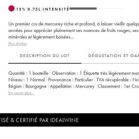
13
%
0.75
L
INTENSITÉ
Un premier cru de mercurey riche et profond, à laisser vieillir quelq
années pour apprécier plainement ses nuances de fruits rouges, ses
minérales et légèrement boisées...
Plus d'infos
DESCRIPTION DU LOT
DÉGUSTATION ET GA
Quantité :
1 bouteille
Observation :
1 Étiquette très légèrement ma
Niveau :
1
Normal
Provenance :
particulier
TVA récupérable :
n
Région :
Bourgogne
Appellation :
Mercurey
Classement :
1er Cru
Propriétaire :
Michel Juillot (Domaine)
En savoir plus...
ISÉ & CERTIFIÉ PAR IDEALWINE