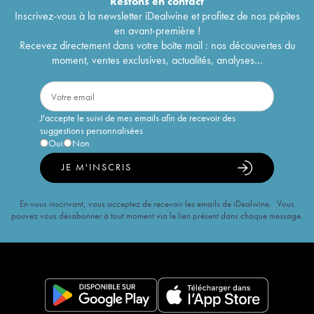
Restons en
contact
Inscrivez-vous à la newsletter iDealwine et profitez de nos pépites
en avant-première !
Recevez directement dans votre boîte mail : nos découvertes du
moment, ventes exclusives, actualités, analyses...
J'accepte le suivi de mes emails afin de recevoir des
suggestions personnalisées
Oui
Non
JE M'INSCRIS
En vous inscrivant, vous acceptez de recevoir les emails de iDealwine. Vous
pouvez vous désabonner à tout moment via le lien présent dans chaque message.