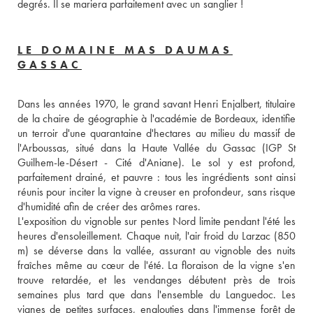
degrés. Il se mariera parfaitement avec un sanglier ! 
LE DOMAINE MAS DAUMAS
GASSAC
Dans les années 1970, le grand savant Henri Enjalbert, titulaire 
de la chaire de géographie à l'académie de Bordeaux, identifie 
un terroir d'une quarantaine d'hectares au milieu du massif de 
l'Arboussas, situé dans la Haute Vallée du Gassac (IGP St 
Guilhem-le-Désert - Cité d'Aniane). Le sol y est profond, 
parfaitement drainé, et pauvre : tous les ingrédients sont ainsi 
réunis pour inciter la vigne à creuser en profondeur, sans risque 
d'humidité afin de créer des arômes rares. 
L'exposition du vignoble sur pentes Nord limite pendant l'été les 
heures d'ensoleillement. Chaque nuit, l'air froid du Larzac (850 
m) se déverse dans la vallée, assurant au vignoble des nuits 
fraîches même au cœur de l'été. La floraison de la vigne s'en 
trouve retardée, et les vendanges débutent près de trois 
semaines plus tard que dans l'ensemble du Languedoc. Les 
vignes de petites surfaces, englouties dans l'immense forêt de 