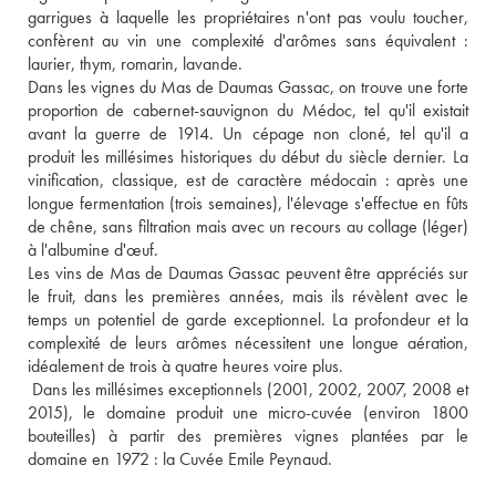
garrigues à laquelle les propriétaires n'ont pas voulu toucher, 
confèrent au vin une complexité d'arômes sans équivalent : 
laurier, thym, romarin, lavande. 
Dans les vignes du Mas de Daumas Gassac, on trouve une forte 
proportion de cabernet-sauvignon du Médoc, tel qu'il existait 
avant la guerre de 1914. Un cépage non cloné, tel qu'il a 
produit les millésimes historiques du début du siècle dernier. La 
vinification, classique, est de caractère médocain : après une 
longue fermentation (trois semaines), l'élevage s'effectue en fûts 
de chêne, sans filtration mais avec un recours au collage (léger) 
à l'albumine d'œuf. 
Les vins de Mas de Daumas Gassac peuvent être appréciés sur 
le fruit, dans les premières années, mais ils révèlent avec le 
temps un potentiel de garde exceptionnel. La profondeur et la 
complexité de leurs arômes nécessitent une longue aération, 
idéalement de trois à quatre heures voire plus.
 Dans les millésimes exceptionnels (2001, 2002, 2007, 2008 et 
2015), le domaine produit une micro-cuvée (environ 1800 
bouteilles) à partir des premières vignes plantées par le 
domaine en 1972 : la Cuvée Emile Peynaud.