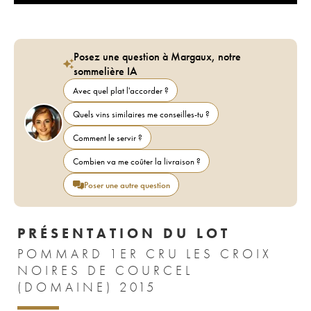
Posez une question à Margaux, notre
sommelière IA
Avec quel plat l'accorder ?
Quels vins similaires me conseilles-tu ?
Comment le servir ?
Combien va me coûter la livraison ?
Poser une autre question
PRÉSENTATION DU LOT
POMMARD 1ER CRU LES CROIX
NOIRES DE COURCEL
(DOMAINE) 2015