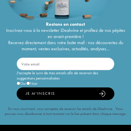
Restons en
contact
Inscrivez-vous à la newsletter iDealwine et profitez de nos pépites
en avant-première !
Recevez directement dans votre boîte mail : nos découvertes du
moment, ventes exclusives, actualités, analyses...
J'accepte le suivi de mes emails afin de recevoir des
suggestions personnalisées
Oui
Non
JE M'INSCRIS
En vous inscrivant, vous acceptez de recevoir les emails de iDealwine. Vous
pouvez vous désabonner à tout moment via le lien présent dans chaque message.