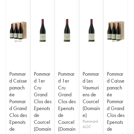
Pommar
Pommar
Pommar
Pommar
Pommar
d Caisse
d 1er
d 1er
d Les
d Caisse
panach
Cru
Cru
Vaumuri
panach
ée
Grand
Grand
ens de
ée
Pommar
Clos des
Clos des
Courcel
Pommar
d Grand
Epenots
Epenots
(Domain
d Grand
Clos des
de
de
e)
Clos des
Epenots
Courcel
Courcel
Pommard
Epenots
AOC
de
(Domain
(Domain
de