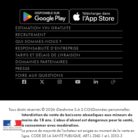
ESTIMATION VIN GRATUITE
RECRUTEMENT
QUI SOMMES-NOUS ?
RESPONSABILITÉ D'ENTREPRISE
TARIFS ET DÉLAIS DE LIVRAISON
DOMAINES PARTENAIRES
PRESSE
FOIRE AUX QUESTIONS
Tous droits réservés © 2026 iDealwine S.A.S.
CGS
Données personnelles
Interdiction de vente de boissons alcooliques aux mineurs de
moins de 18 ans. L'abus d'alcool est dangereux pour la santé,
à consommer avec modération.
La preuve de majorité de l'acheteur est exigée au moment de la vente en
ligne. CODE DE LA SANTÉ PUBLIQUE, ART.L.3342-1 et L.3353-3