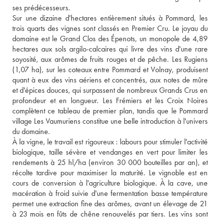
ses prédécesseurs.

Sur une dizaine d'hectares entièrement situés à Pommard, les 
trois quarts des vignes sont classés en Premier Cru. Le joyau du 
domaine est le Grand Clos des Épenots, un monopole de 4,89 
hectares aux sols argilo-calcaires qui livre des vins d'une rare 
soyosité, aux arômes de fruits rouges et de pêche. Les Rugiens 
(1,07 ha), sur les coteaux entre Pommard et Volnay, produisent 
quant à eux des vins aériens et concentrés, aux notes de mûre 
et d'épices douces, qui surpassent de nombreux Grands Crus en 
profondeur et en longueur. Les Frémiers et les Croix Noires 
complètent ce tableau de premier plan, tandis que le Pommard 
village Les Vaumuriens constitue une belle introduction à l'univers 
du domaine.

À la vigne, le travail est rigoureux : labours pour stimuler l'activité 
biologique, taille sévère et vendanges en vert pour limiter les 
rendements à 25 hl/ha (environ 30 000 bouteilles par an), et 
récolte tardive pour maximiser la maturité. Le vignoble est en 
cours de conversion à l'agriculture biologique. À la cave, une 
macération à froid suivie d'une fermentation basse température 
permet une extraction fine des arômes, avant un élevage de 21 
à 23 mois en fûts de chêne renouvelés par tiers. Les vins sont 