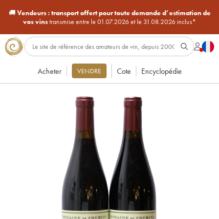
🚚
Vendeurs :
transport offert pour toute demande d’estimation de
vos vins
transmise entre le 01.07.2026 et le 31.08.2026 inclus*
Acheter
Cote
Encyclopédie
VENDRE