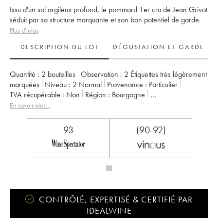
Issu d'un sol argileux profond, le pommard 1er cru de Jean Grivot
séduit par sa structure marquante et son bon potentiel de garde.
Plus d'infos
DESCRIPTION DU LOT
DÉGUSTATION ET GARDE
Quantité :
2 bouteilles
Observation :
2 Étiquettes très légèrement
marquées
Niveau :
2
Normal
Provenance :
particulier
TVA récupérable :
non
Région :
Bourgogne
Appellation :
Pommard
Classement :
1er Cru
En savoir plus...
Propriétaire :
de Courcel (Domaine)
93
(90-92)
CONTRÔLÉ, EXPERTISÉ & CERTIFIÉ PAR
IDEALWINE