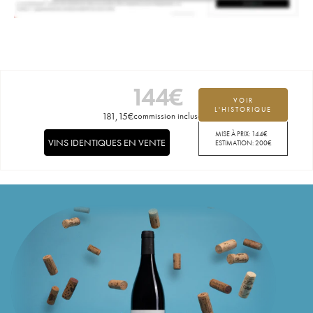
144
€
VOIR
L'HISTORIQUE
181,15
€
commission incluse
MISE À PRIX:
144
€
VINS IDENTIQUES EN VENTE
ESTIMATION:
200
€