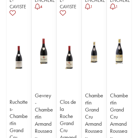
E-
ENCHÈRE
E-
ENCHÈRE
ENCHÈRE
CAVISTE
CAVISTE
4
1
1
Gevrey
Chambe
Chambe
Ruchotte
Clos de
-
rtin
rtin
s-
la
Chambe
Grand
Grand
Chambe
Roche
rtin
Cru
Cru
rtin
Grand
Armand
Armand
Armand
Grand
Cru
Roussea
Roussea
Roussea
Cru
Armand
u
u
u