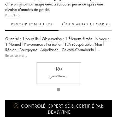
offre un pinot noir majestueux à savourer jeune ou après une
dizaine d'années de garde.
Plus d'infos
DESCRIPTION DU LOT
DÉGUSTATION ET GARDE
Quantité :
1 bouteille
Observation :
1 Étiquette filmée
Niveau :
1
Normal
Provenance :
particulier
TVA récupérable :
non
Région :
Bourgogne
Appellation :
Gevrey-Chambertin
Propriétaire :
Armand Rousseau (Domaine)
En savoir plus...
16+
CONTRÔLÉ, EXPERTISÉ & CERTIFIÉ PAR
IDEALWINE