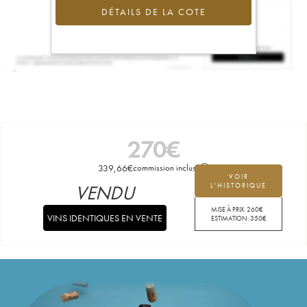
DÉTAILS DE LA COTE
270
€
339,66
€
commission incluse
VOIR
VENDU
L'HISTORIQUE
MISE À PRIX:
260
€
VINS IDENTIQUES EN VENTE
ESTIMATION:
350
€