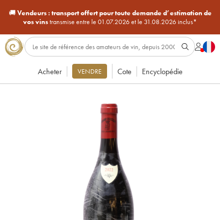
🚚
Vendeurs :
transport offert pour toute demande d’estimation de
vos vins
transmise entre le 01.07.2026 et le 31.08.2026 inclus*
Acheter
Cote
Encyclopédie
VENDRE