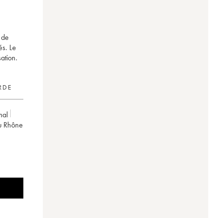
 de
és. Le
ation.
RDE
mal
du Rhône