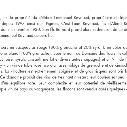
s, est la propriété du célèbre Emmanuel Reynaud, propriétaire du lége
epuis 1997 ainsi que Pignan. C'est Louis Reynaud, fils d’Albert R
dans les années 1930. Son fils Bernard prend alors la direction de ce d
à Emmanuel Reynaud aujourd'hui.

ours un vacqueyras rouge (80% grenache et 20% syrah), un côtes-du
ône blanc (100% grenache). Sous le nom de Domaine des Tours, l'exploi
oise, syrah, cinsault, merlot et divers autres cépages) et un Vin de P
isy » un vin de table rosé issu d'un assemblage de grenache et de cinsaul
 La viticulture est extrêmement soignée et de gros risques sont pris lo
. Ce domaine produit des vins de très haut niveau : leur couleur est peu i
d'un équilibre rare. Leur complexité et leur potentiel de vieillissemen
 simple vin de pays au vacqueyras, les flacons sont vendus après quelques