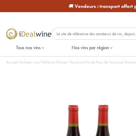
🚚
Vendeurs :
transport offert
Tous nos vins
Nos vins par région
Accueil
/
Acheter vins
/
Vallée du Rhône
/
Vaucluse (Vin de Pays de Vaucluse) Domai