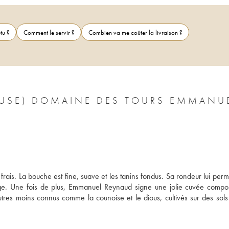
tu ?
Comment le servir ?
Combien va me coûter la livraison ?
CLUSE) DOMAINE DES TOURS EMMANU
rais. La bouche est fine, suave et les tanins fondus. Sa rondeur lui perme
e. Une fois de plus, Emmanuel Reynaud signe une jolie cuvée compo
utres moins connus comme la counoise et le dious, cultivés sur des sols 