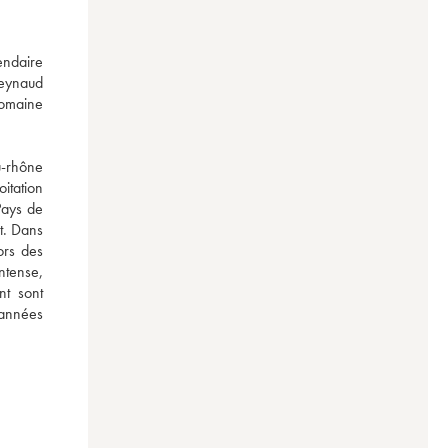
ndaire 
eynaud 
omaine 
-rhône 
tation 
ays de 
t. Dans 
rs des 
ntense, 
t sont 
 années 