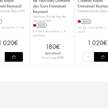
au Rayas
de Vaucluse) Domaine
Château Rayas
uel Reynaud
des Tours Emmanuel
Emmanuel Reyna
neuf-du-Pape AOC
Reynaud
Châteauneuf-du-Pape
Vaucluse (Vin de Pays de
Vaucluse) IGP
1
2003
2020
 bouteille | 1 en
Lot de 1 bouteille | 
Lot de 3 bouteilles | 4
stock
enchères
1 020
€
1 020
€
180
€
(
prix actuel
)
60
€
Prix à l'unité