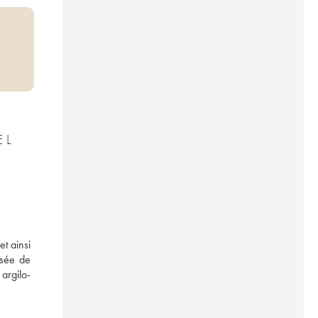
EL
t ainsi 
sée de 
argilo-