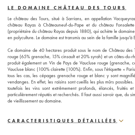
LE DOMAINE CHÂTEAU DES TOURS
Le château des Tours, situé à Sarrians, en appellation Vacqueyra
château Rayas à Châteauneuf-du-Pape et du château Fonsalette d
(propriétaire du château Rayas depuis 1880), qui achète le domaine 
en polyculture. Le domaine est transmis au sein de la famille jusqu'
Ce domaine de 40 hectares produit sous le nom de Château des T
rouge (65% grenache, 15% cinsault et 20% syrah) et un côtes-du-rh
produit également un Vin de Pays de Vaucluse rouge (grenache, coun
Vaucluse blanc (100% clairette (100%). Enfin, sous l'étiquette « Par
tous les cas, les cépages grenache rouge et blanc y sont magnifiés.
vendanges. En effet, les raisins sont cueillis les plus mûrs possibles
toutefois les vins sont extrêmement profonds, élancés, fruités et 
particulièrement réputés et recherchés. Il faut aussi savoir que, du
de vieillissement au domaine.
CARACTERISTIQUES DÉTAILLÉES