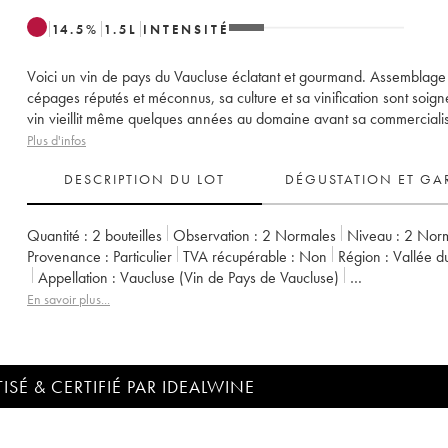
14.5
%
1.5
L
INTENSITÉ
Voici un vin de pays du Vaucluse éclatant et gourmand. Assemblage
cépages réputés et méconnus, sa culture et sa vinification sont soign
vin vieillit même quelques années au domaine avant sa commercialis
Plus d'infos
DESCRIPTION DU LOT
DÉGUSTATION ET GA
Quantité :
2 bouteilles
Observation :
2 Normales
Niveau :
2
Nor
Provenance :
particulier
TVA récupérable :
non
Région :
Vallée 
Appellation :
Vaucluse (Vin de Pays de Vaucluse)
Propriétaire :
Emmanuel Reynaud
En savoir plus...
ISÉ & CERTIFIÉ PAR IDEALWINE