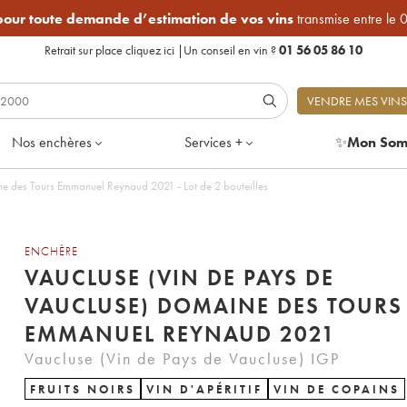
 pour toute demande d’estimation de vos vins
transmise entre le 
Retrait sur place
cliquez ici
|
Un conseil en vin ?
01 56 05 86 10
VENDRE MES VINS
Nos enchères
Services +
✨
Mon Som
ne des Tours Emmanuel Reynaud 2021 - Lot de 2 bouteilles
ENCHÈRE
VAUCLUSE (VIN DE PAYS DE
VAUCLUSE) DOMAINE DES TOURS
EMMANUEL REYNAUD 2021
Vaucluse (Vin de Pays de Vaucluse) IGP
FRUITS NOIRS
VIN D'APÉRITIF
VIN DE COPAINS