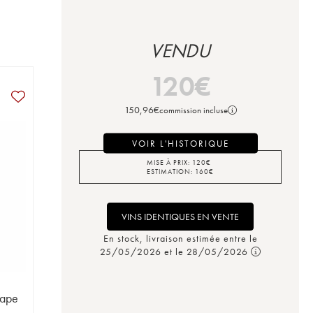
VENDU
120
€
150,96
€
commission incluse
VOIR L'HISTORIQUE
MISE À PRIX:
120
€
ESTIMATION:
160
€
VINS IDENTIQUES EN VENTE
En stock, livraison estimée entre le
25/05/2026 et le 28/05/2026
Pape