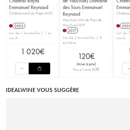
Château Rayas
de Vaucluse) Domaine
Châte
Emmanuel Reynaud
des Tours Emmanuel
Emman
Châteauneuf-du-Pape AOC
Reynaud
Château
Vaucluse (Vin de Pays de
Vaucluse) IGP
2003
200
2017
Lot de 1 bouteille | 1 en
Lot de 1
Lot de 2 bouteilles | 0
stock
stock
enchère
1 020
€
120
€
(
mise à prix
)
60
€
Prix à l'unité
IDEALWINE VOUS SUGGÈRE