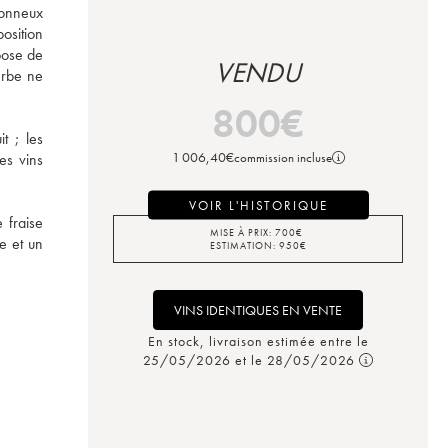
lonneux 
sition 
ose de 
VENDU
rbe ne 
800
€
 ; les 
1 006,40
€
commission incluse
s vins 
VOIR L'HISTORIQUE
fraise 
MISE À PRIX:
700
€
 et un 
ESTIMATION:
950
€
VINS IDENTIQUES EN VENTE
En stock, livraison estimée entre le
25/05/2026 et le 28/05/2026