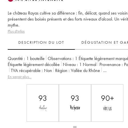
Le château Rayas cultive sa différence : fin, délicat, quand ses voisin
présentent des boisés présents et des forts niveaux d'alcool. Un véri
mythe.
Plus d'infos
DESCRIPTION DU LOT
DÉGUSTATION ET GA
Quantité :
1 bouteille
Observations :
1 Étiquette légèrement marqu
Étiquette légèrement décollée
Niveau :
1
Normal
Provenance :
p
TVA récupérable :
non
Région :
Vallée du Rhône
Appellation :
Châteauneuf-du-Pape
Propriétaire :
Emmanuel Reyna
En savoir plus...
93
93
90+