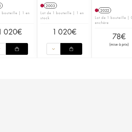
3
2003
2022
 bouteille | 1 en
Lot de 1 bouteille | 1 en
Lot de 1 bouteille | 
stock
enchère
1 020
€
1 020
€
78
€
(
mise à prix
)