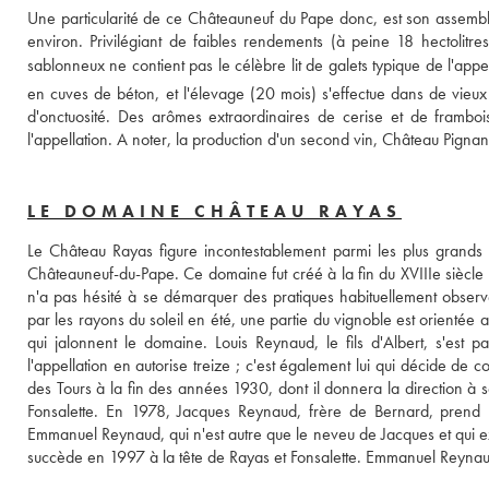
Une particularité de ce Châteauneuf du Pape donc, est son assem
environ. Privilégiant de faibles rendements (à peine 18 hectolitres 
sablonneux ne contient pas le célèbre lit de galets typique de l'appell
en cuves de béton, et l'élevage (20 mois) s'effectue dans de vieux
d'onctuosité. Des arômes extraordinaires de cerise et de framboi
l'appellation. A noter, la production d'un second vin, Château Pignan
LE DOMAINE CHÂTEAU RAYAS
Le Château Rayas figure incontestablement parmi les plus grands v
Châteauneuf-du-Pape. Ce domaine fut créé à la fin du XVIIIe siècle 
n'a pas hésité à se démarquer des pratiques habituellement observé
par les rayons du soleil en été, une partie du vignoble est orientée a
qui jalonnent le domaine. Louis Reynaud, le fils d'Albert, s'est p
l'appellation en autorise treize ; c'est également lui qui décide de 
des Tours à la fin des années 1930, dont il donnera la direction à so
Fonsalette. En 1978, Jacques Reynaud, frère de Bernard, prend la 
Emmanuel Reynaud, qui n'est autre que le neveu de Jacques et qui exp
succède en 1997 à la tête de Rayas et Fonsalette. Emmanuel Reynaud a