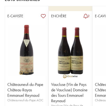
E-CAVISTE
ENCHÈRE
E-CAVI
2
Châteauneuf-du-Pape
Vaucluse (Vin de Pays
Châte
Château Rayas
de Vaucluse) Domaine
Châte
Emmanuel Reynaud
des Tours Emmanuel
Emman
Châteauneuf-du-Pape AOC
Reynaud
Château
Vaucluse (Vin de Pays de