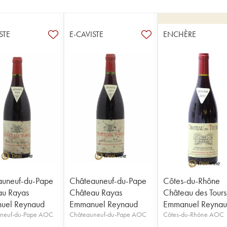
STE
E-CAVISTE
ENCHÈRE
auneuf-du-Pape
Châteauneuf-du-Pape
Côtes-du-Rhône
au Rayas
Château Rayas
Château des Tours
uel Reynaud
Emmanuel Reynaud
Emmanuel Reyna
neuf-du-Pape AOC
Châteauneuf-du-Pape AOC
Côtes-du-Rhône AOC