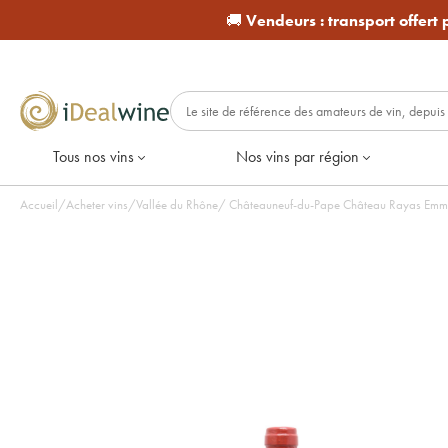
🚚
Vendeurs :
transport offert
Tous nos vins
Nos vins par région
Accueil
/
Acheter vins
/
Vallée du Rhône
/
Châteauneuf-du-Pape Château Rayas Emman