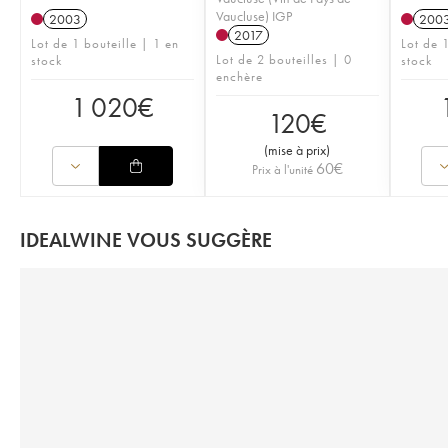
Vaucluse) IGP
2003
200
2017
Lot de 1 bouteille | 1 en
Lot de 1
Lot de 2 bouteilles | 0
stock
stock
enchère
1 020
€
120
€
(
mise à prix
)
60
€
Prix à l'unité
IDEALWINE VOUS SUGGÈRE