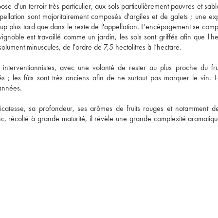
se d'un terroir très particulier, aux sols particulièrement pauvres et sab
ellation sont majoritairement composés d'argiles et de galets ; une expo
p plus tard que dans le reste de l'appellation. L'encépagement se comp
gnoble est travaillé comme un jardin, les sols sont griffés afin que l'he
ument minuscules, de l'ordre de 7,5 hectolitres à l’hectare. 
interventionnistes, avec une volonté de rester au plus proche du fruit
s ; les fûts sont très anciens afin de ne surtout pas marquer le vin. Le
années. 
atesse, sa profondeur, ses arômes de fruits rouges et notamment de 
c, récolté à grande maturité, il révèle une grande complexité aromatique