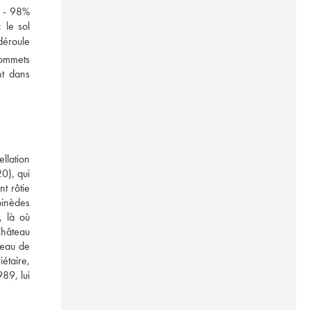
 - 98% 
 le sol 
déroule 
ommets 
t dans 
lation 
), qui 
 rôtie 
pinèdes 
 là où 
Château 
teau de 
taire, 
89, lui 