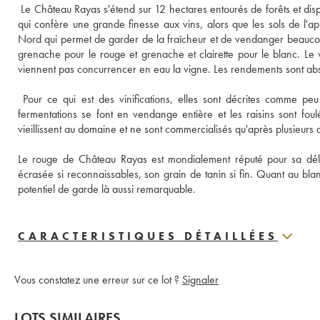
 Le Château Rayas s'étend sur 12 hectares entourés de forêts et dispo
qui confère une grande finesse aux vins, alors que les sols de l'app
Nord qui permet de garder de la fraîcheur et de vendanger beaucou
grenache pour le rouge et grenache et clairette pour le blanc. Le vi
viennent pas concurrencer en eau la vigne. Les rendements sont absol
 Pour ce qui est des vinifications, elles sont décrites comme peu 
fermentations se font en vendange entière et les raisins sont foulé
vieillissent au domaine et ne sont commercialisés qu'après plusieurs 
Le rouge de Château Rayas est mondialement réputé pour sa délic
écrasée si reconnaissables, son grain de tanin si fin. Quant au blan
potentiel de garde là aussi remarquable.
CARACTERISTIQUES DÉTAILLÉES
Vous constatez une erreur sur ce lot ?
Signaler
LOTS SIMILAIRES