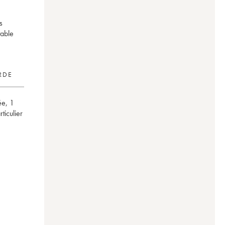
s
table
RDE
ée
,
1
articulier
ud