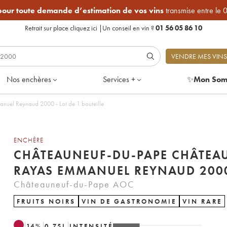
 pour toute demande d’estimation de vos vins
transmise entre le 
Retrait sur place
cliquez ici
|
Un conseil en vin ?
01 56 05 86 10
VENDRE MES VINS
Nos enchères
Services +
✨
Mon Som
uel Reynaud 2000 - Lot de 1 bouteille
ENCHÈRE
CHÂTEAUNEUF-DU-PAPE CHÂTEA
RAYAS EMMANUEL REYNAUD 200
Châteauneuf-du-Pape AOC
FRUITS NOIRS
VIN DE GASTRONOMIE
VIN RARE
14
%
0.75
L
INTENSITÉ