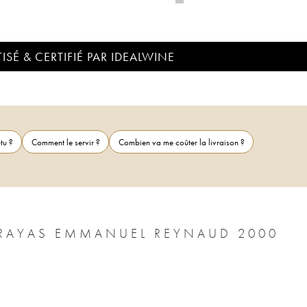
ISÉ & CERTIFIÉ PAR IDEALWINE
tu ?
Comment le servir ?
Combien va me coûter la livraison ?
RAYAS EMMANUEL REYNAUD 2000