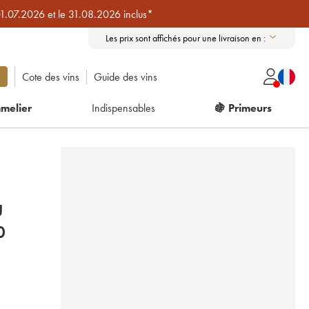
01.07.2026 et le 31.08.2026 inclus*
Les prix sont affichés pour une livraison en :
Cote des vins
Guide des vins
melier
Indispensables
🍇 Primeurs
U
0