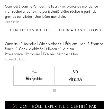
Considéré comme l'un des meilleurs vins blancs du monde, ce
montrachet a, parfois, la particularité d'être réalisé à partir de
grumes botrytisées. Une icône mondiale.
Plus d'infos
DESCRIPTION DU LOT
DÉGUSTATION ET GARDE
Quantité :
1 bouteille
Observations :
1 Étiquette usée
,
1 Étiquette
filmée
,
1 Capsule abimée
Niveau :
1
À 6 cm
Provenance :
particulier
TVA récupérable :
non
Région :
Bourgogne
Appellation :
Montrachet
En savoir plus...
Classement :
Grand Cru
Propriétaire :
Domaine de la Romanée-Conti
94
95
CONTRÔLÉ, EXPERTISÉ & CERTIFIÉ PAR