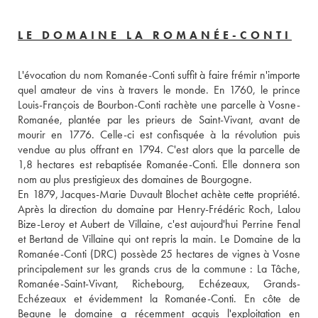
LE DOMAINE LA ROMANÉE-CONTI
L'évocation du nom Romanée-Conti suffit à faire frémir n'importe 
quel amateur de vins à travers le monde. En 1760, le prince 
Louis-François de Bourbon-Conti rachète une parcelle à Vosne-
Romanée, plantée par les prieurs de Saint-Vivant, avant de 
mourir en 1776. Celle-ci est confisquée à la révolution puis 
vendue au plus offrant en 1794. C'est alors que la parcelle de 
1,8 hectares est rebaptisée Romanée-Conti. Elle donnera son 
nom au plus prestigieux des domaines de Bourgogne.
En 1879, Jacques-Marie Duvault Blochet achète cette propriété. 
Après la direction du domaine par Henry-Frédéric Roch, Lalou 
Bize-Leroy et Aubert de Villaine, c'est aujourd'hui Perrine Fenal 
et Bertand de Villaine qui ont repris la main. Le Domaine de la 
Romanée-Conti (DRC) possède 25 hectares de vignes à Vosne 
principalement sur les grands crus de la commune : La Tâche, 
Romanée-Saint-Vivant, Richebourg, Echézeaux, Grands-
Echézeaux et évidemment la Romanée-Conti. En côte de 
Beaune le domaine a récemment acquis l'exploitation en 