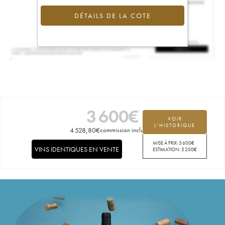
DÉTAILS DE LA COTE
3 600
€
VOIR
L'HISTORIQUE
4 528,80
€
commission incluse
MISE À PRIX:
3 600
€
VINS IDENTIQUES EN VENTE
ESTIMATION:
5 200
€