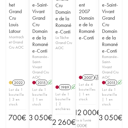
het
e-Saint-
ent
e-Saint-
Cru
Grand
Vivant
2007
Vivant
Domain
Cru
Grand
Domain
Grand
e de la
Louis
Cru
e de la
Cru
Romané
Latour
Domain
Romané
Domain
e-Conti
Montrach
e de la
e-Conti
e de la
La Tâche
et Grand
Grand Cru
Romané
Romané
Cru AOC
AOC
e-Conti
e-Conti
Romanée-
Romanée-
Saint-
Saint-
Vivant
Vivant
Grand Cru
Grand Cru
AOC
AOC
2007
T
2022
2015
A
2015
A
Lot de 4
1989
A
bouteilles
Lot de 1
Lot de 1
Lot de 1
Lot de 1
| 1 en
bouteille
bouteille
bouteille
bouteille
stock
| 3 en
| 1 en
| 1 en
| 2
stock
stock
stock
enchères
12 000
€
700
€
3 050
€
3 050
€
2 260
€
Prix à l'unité
3 000
€