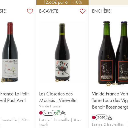
12,60
€
par 6 | -10%
STE
E-CAVISTE
ENCHÈRE
France Le Petit
Les Closeries des
Vin de France Ver
vril Paul Avril
Moussis - Virevolte
Terre Loup des Vi
Vin de France
Benoit Rosenberg
2021
A
K
2019
K
1 bouteille | 60+
Lot de 1 bouteille | 8 en
Lot de 2 bouteilles |
k
stock