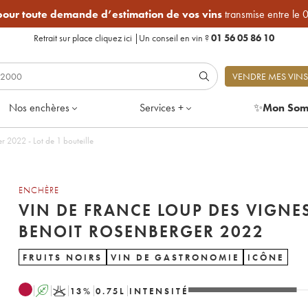
 pour toute demande d’estimation de vos vins
transmise entre le 
Retrait sur place
cliquez ici
|
Un conseil en vin ?
01 56 05 86 10
VENDRE MES VINS
Nos enchères
Services +
✨
Mon Som
 2022 - Lot de 1 bouteille
ENCHÈRE
VIN DE FRANCE LOUP DES VIGNE
BENOIT ROSENBERGER 2022
FRUITS NOIRS
VIN DE GASTRONOMIE
ICÔNE
A
K
13
%
0.75
L
INTENSITÉ