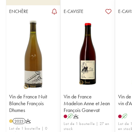
ENCHÈRE
E-CAVISTE
E-CAVI
Vin de France Nuit
Vin de France
Vin de 
Blanche François
Madelon Anne et Jean
vin d'A
Dhumes
François Ganevat
A
K
A
2023
K
Lot de 1 bouteille | 27 en
Lot de 
Lot de 1 bouteille | 0
stock
en stoc