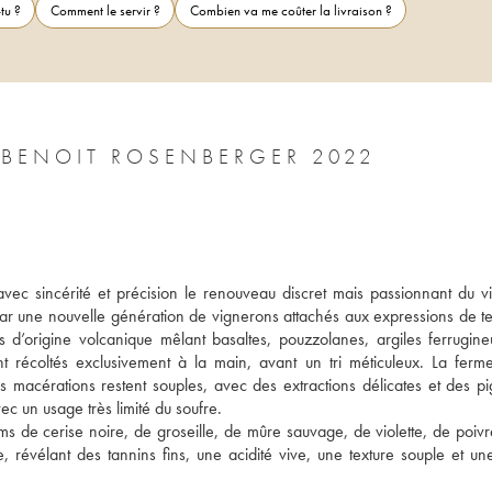
tu ?
Comment le servir ?
Combien va me coûter la livraison ?
 BENOIT ROSENBERGER 2022
c sincérité et précision le renouveau discret mais passionnant du vi
ar une nouvelle génération de vignerons attachés aux expressions de terr
s d’origine volcanique mêlant basaltes, pouzzolanes, argiles ferrugineu
nt récoltés exclusivement à la main, avant un tri méticuleux. La fermen
macérations restent souples, avec des extractions délicates et des pi
ec un usage très limité du soufre. 
 de cerise noire, de groseille, de mûre sauvage, de violette, de poivre
révélant des tannins fins, une acidité vive, une texture souple et une 