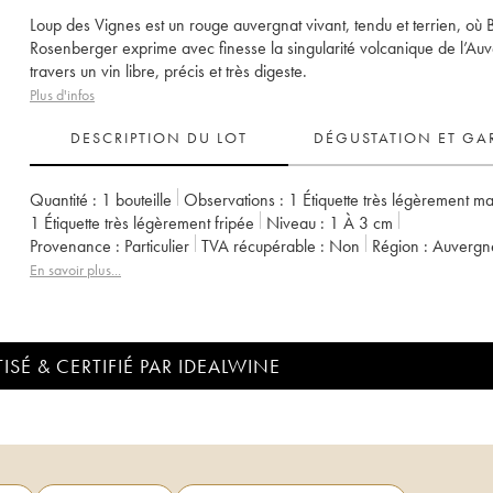
Loup des Vignes est un rouge auvergnat vivant, tendu et terrien, où 
Rosenberger exprime avec finesse la singularité volcanique de l’Au
travers un vin libre, précis et très digeste.
Plus d'infos
DESCRIPTION DU LOT
DÉGUSTATION ET GA
Quantité :
1 bouteille
Observations :
1 Étiquette très légèrement m
1 Étiquette très légèrement fripée
Niveau :
1
À 3 cm
Provenance :
particulier
TVA récupérable :
non
Région :
Auvergn
Appellation :
Vin de France
Propriétaire :
Benoit Rosenberger
En savoir plus...
ISÉ & CERTIFIÉ PAR IDEALWINE