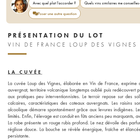
Avec quel plat l'accorder ?
Quels vins similaires me conseilles-
Poser une autre question
PRÉSENTATION DU LOT
VIN DE FRANCE LOUP DES VIGNES
LA CUVÉE
La cuvée Loup des Vignes, élaborée en Vin de France, exprime ave
auvergnat, territoire volcanique longtemps oublié puis redécouvert p
aux pratiques peu interventionnistes. Le terroir repose sur des sol
calcaires, caractéristiques des coteaux auvergnats. Les raisins so
alcoolique démarre spontanément grâce aux levures indigènes. Les 
limités. Enfin, l’élevage est conduit en fûts anciens peu marquants, av
La robe présente un rouge rubis profond. Le nez dévoile des parfums
réglisse douce. La bouche se révèle énergique, fraîche et élancée, 
persistante.