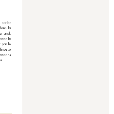
parler 
dans la 
rrand. 
nnelle 
par le 
finesse 
andons 
r.