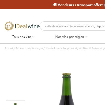
🚚
Vendeurs :
transport offert
Tous nos vins
Nos vins par région
Accueil
/
Acheter vins
/
Auvergne
/
Vin de France Loup des Vignes Benoit Rosenberger