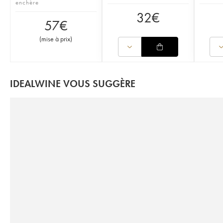
enchère
32
€
57
€
(
mise à prix
)
IDEALWINE VOUS SUGGÈRE