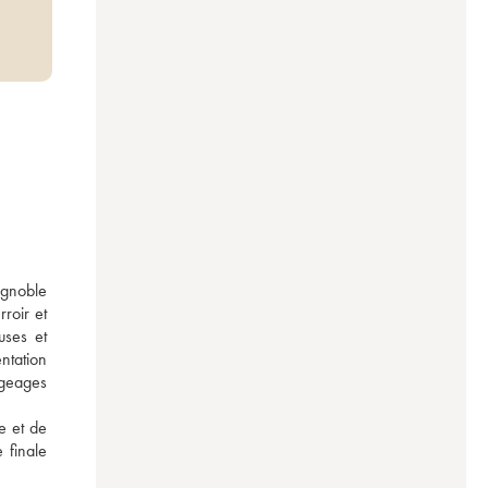
gnoble 
oir et 
ses et 
tation 
geages 
 et de 
finale 