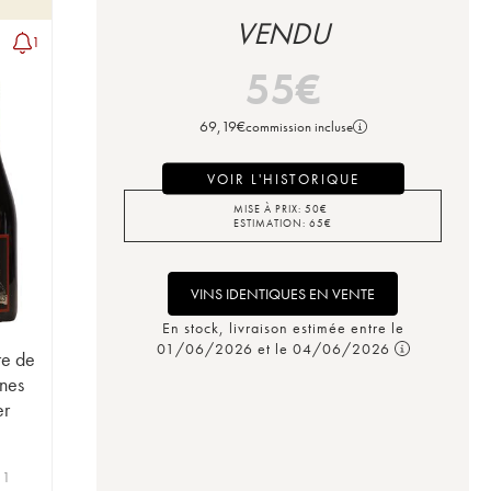
VENDU
1
55
€
69,19
€
commission incluse
VOIR L'HISTORIQUE
MISE À PRIX:
50
€
ESTIMATION:
65
€
VINS IDENTIQUES EN VENTE
En stock, livraison estimée entre le
01/06/2026 et le 04/06/2026
re de
gnes
er
 1