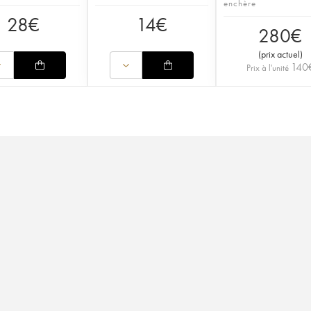
enchère
28
€
14
€
280
€
(
prix actuel
)
140
Prix à l'unité