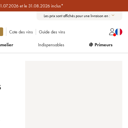
01.07.2026 et le 31.08.2026 inclus*
Les prix sont affichés pour une livraison en :
Cote des vins
Guide des vins
melier
Indispensables
🍇 Primeurs
S