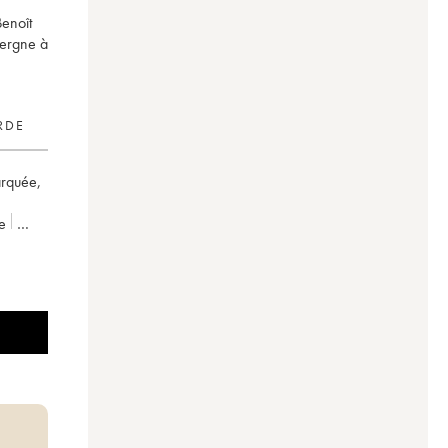
Benoît
vergne à
RDE
arquée
,
e