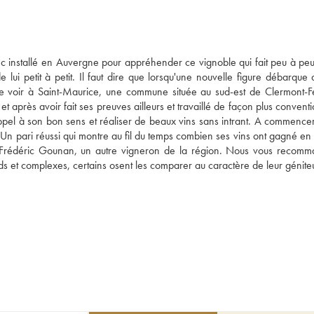
nc installé en Auvergne pour appréhender ce vignoble qui fait peu à peu 
 lui petit à petit. Il faut dire que lorsqu'une nouvelle figure débarque 
 voir à Saint-Maurice, une commune située au sud-est de Clermont-Fe
près avoir fait ses preuves ailleurs et travaillé de façon plus conventio
el à son bon sens et réaliser de beaux vins sans intrant. A commencer 
vin. Un pari réussi qui montre au fil du temps combien ses vins ont gagné en 
 à Frédéric Gounan, un autre vigneron de la région. Nous vous recomm
nds et complexes, certains osent les comparer au caractère de leur géniteu