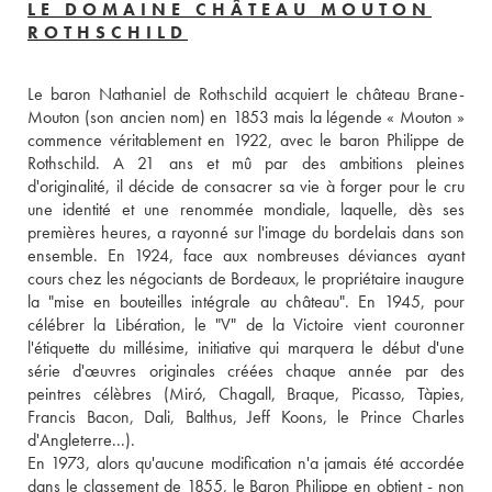
LE DOMAINE CHÂTEAU MOUTON
ROTHSCHILD
Le baron Nathaniel de Rothschild acquiert le château Brane-
Mouton (son ancien nom) en 1853 mais la légende « Mouton » 
commence véritablement en 1922, avec le baron Philippe de 
Rothschild. A 21 ans et mû par des ambitions pleines 
d'originalité, il décide de consacrer sa vie à forger pour le cru 
une identité et une renommée mondiale, laquelle, dès ses 
premières heures, a rayonné sur l'image du bordelais dans son 
ensemble. En 1924, face aux nombreuses déviances ayant 
cours chez les négociants de Bordeaux, le propriétaire inaugure 
la "mise en bouteilles intégrale au château". En 1945, pour 
célébrer la Libération, le "V" de la Victoire vient couronner 
l'étiquette du millésime, initiative qui marquera le début d'une 
série d'œuvres originales créées chaque année par des 
peintres célèbres (Miró, Chagall, Braque, Picasso, Tàpies, 
Francis Bacon, Dali, Balthus, Jeff Koons, le Prince Charles 
d'Angleterre...). 
En 1973, alors qu'aucune modification n'a jamais été accordée 
dans le classement de 1855, le Baron Philippe en obtient - non 