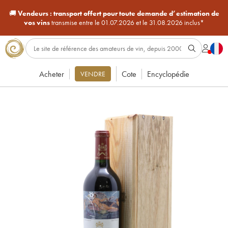
🚚
Vendeurs :
transport offert pour toute demande d’estimation de
vos vins
transmise entre le 01.07.2026 et le 31.08.2026 inclus*
Acheter
Cote
Encyclopédie
VENDRE