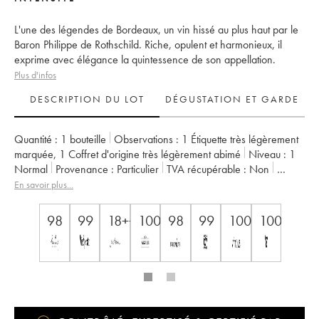
L'une des légendes de Bordeaux, un vin hissé au plus haut par le
Baron Philippe de Rothschild. Riche, opulent et harmonieux, il
exprime avec élégance la quintessence de son appellation.
Plus d'infos
DESCRIPTION DU LOT
DÉGUSTATION ET GARDE
Quantité :
1 bouteille
Observations :
1 Étiquette très légèrement
marquée
,
1 Coffret d'origine très légèrement abimé
Niveau :
1
Normal
Provenance :
particulier
TVA récupérable :
non
Région :
Bordeaux
Appellation :
Pauillac
En savoir plus...
Classement :
1er Grand Cru Classé
Propriétaire :
Famille Rothschild
98
99
18++
100
98
99
100
100