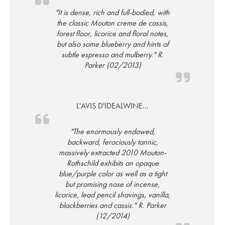
"It is dense, rich and full-bodied, with
the classic Mouton creme de cassis,
forest floor, licorice and floral notes,
but also some blueberry and hints of
subtle espresso and mulberry." R.
Parker (02/2013)
L'AVIS D'IDEALWINE...
"The enormously endowed,
backward, ferociously tannic,
massively extracted 2010 Mouton-
Rothschild exhibits an opaque
blue/purple color as well as a tight
but promising nose of incense,
licorice, lead pencil shavings, vanilla,
blackberries and cassis." R. Parker
(12/2014)