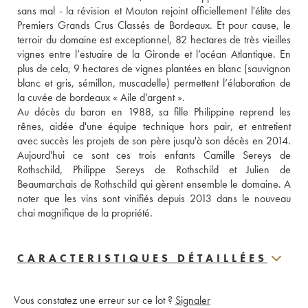
sans mal - la révision et Mouton rejoint officiellement l'élite des 
Premiers Grands Crus Classés de Bordeaux. Et pour cause, le 
terroir du domaine est exceptionnel, 82 hectares de très vieilles 
vignes entre l’estuaire de la Gironde et l’océan Atlantique. En 
plus de cela, 9 hectares de vignes plantées en blanc (sauvignon 
blanc et gris, sémillon, muscadelle) permettent l’élaboration de 
la cuvée de bordeaux « Aile d’argent ».
Au décès du baron en 1988, sa fille Philippine reprend les 
rênes, aidée d'une équipe technique hors pair, et entretient 
avec succès les projets de son père jusqu'à son décès en 2014. 
Aujourd'hui ce sont ces trois enfants Camille Sereys de 
Rothschild, Philippe Sereys de Rothschild et Julien de 
Beaumarchais de Rothschild qui gèrent ensemble le domaine. A 
noter que les vins sont vinifiés depuis 2013 dans le nouveau 
chai magnifique de la propriété.
CARACTERISTIQUES DÉTAILLÉES
Vous constatez une erreur sur ce lot ?
Signaler