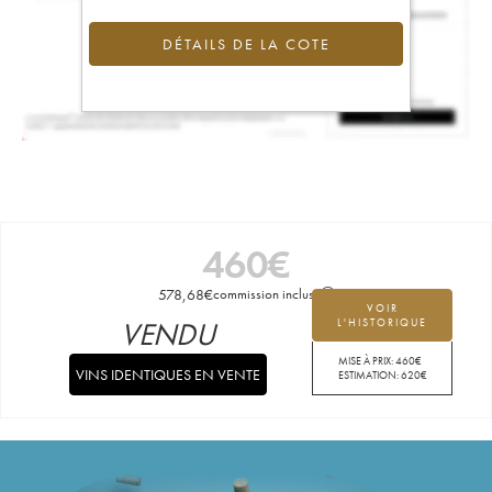
DÉTAILS DE LA COTE
460
€
578,68
€
commission incluse
VOIR
VENDU
L'HISTORIQUE
MISE À PRIX:
460
€
VINS IDENTIQUES EN VENTE
ESTIMATION:
620
€