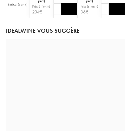
prix
)
prix
)
(
mise à prix
)
Prix à l'unité
Prix à l'unité
234
€
36
€
IDEALWINE VOUS SUGGÈRE