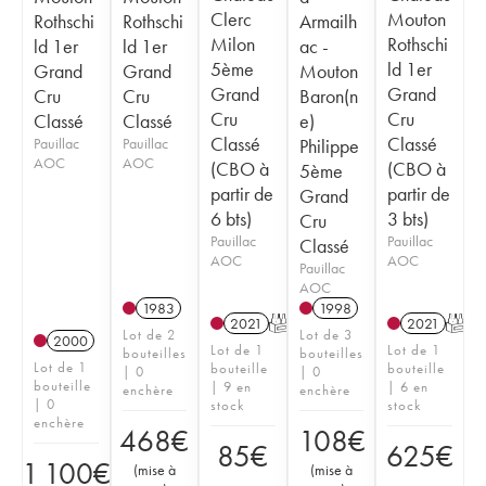
Clerc
Mouton
Rothschi
Rothschi
Armailh
Milon
Rothschi
ld 1er
ld 1er
ac -
5ème
ld 1er
Grand
Grand
Mouton
Grand
Grand
Cru
Cru
Baron(n
Cru
Cru
Classé
Classé
e)
Classé
Classé
Pauillac
Pauillac
Philippe
AOC
AOC
(CBO à
(CBO à
5ème
partir de
partir de
Grand
6 bts)
3 bts)
Cru
Pauillac
Pauillac
Classé
AOC
AOC
Pauillac
AOC
1983
1998
2021
T
2021
T
Lot de 2
Lot de 3
2000
Lot de 1
Lot de 1
bouteilles
bouteilles
Lot de 1
bouteille
bouteille
| 0
| 0
bouteille
| 9 en
| 6 en
enchère
enchère
| 0
stock
stock
enchère
468
€
108
€
85
€
625
€
1 100
€
(
mise à
(
mise à