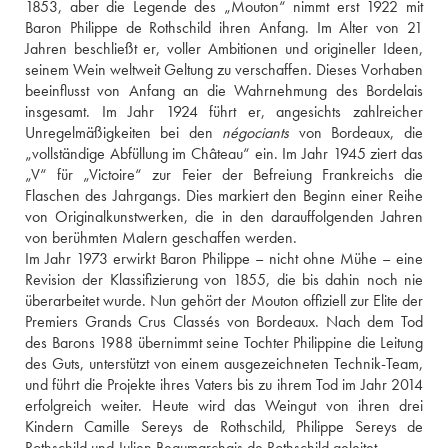
1853, aber die Legende des „Mouton“ nimmt erst 1922 mit 
Baron Philippe de Rothschild ihren Anfang. Im Alter von 21 
Jahren beschließt er, voller Ambitionen und origineller Ideen, 
seinem Wein weltweit Geltung zu verschaffen. Dieses Vorhaben 
beeinflusst von Anfang an die Wahrnehmung des Bordelais 
insgesamt. Im Jahr 1924 führt er, angesichts zahlreicher 
Unregelmäßigkeiten bei den 
négociants
 von Bordeaux, die 
„vollständige Abfüllung im Château“ ein. Im Jahr 1945 ziert das 
„V“ für „Victoire“ zur Feier der Befreiung Frankreichs die 
Flaschen des Jahrgangs. Dies markiert den Beginn einer Reihe 
von Originalkunstwerken, die in den darauffolgenden Jahren 
von berühmten Malern geschaffen werden.
Im Jahr 1973 erwirkt Baron Philippe – nicht ohne Mühe – eine 
Revision der Klassifizierung von 1855, die bis dahin noch nie 
überarbeitet wurde. Nun gehört der Mouton offiziell zur Elite der 
Premiers Grands Crus Classés von Bordeaux. Nach dem Tod 
des Barons 1988 übernimmt seine Tochter Philippine die Leitung 
des Guts, unterstützt von einem ausgezeichneten Technik-Team, 
und führt die Projekte ihres Vaters bis zu ihrem Tod im Jahr 2014 
erfolgreich weiter. Heute wird das Weingut von ihren drei 
Kindern Camille Sereys de Rothschild, Philippe Sereys de 
Rothschild und Julien Beaumarchais de Rothschild geleitet.