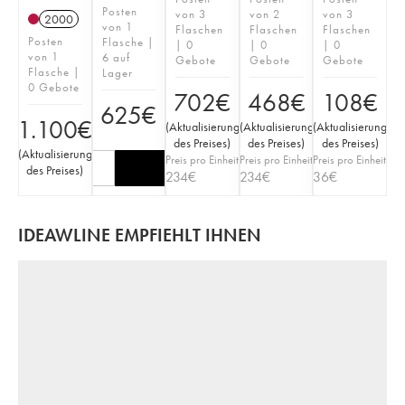
Posten
von 3
von 2
von 3
2000
von 1
Flaschen
Flaschen
Flaschen
Posten
Flasche |
| 0
| 0
| 0
von 1
6 auf
Gebote
Gebote
Gebote
Flasche |
Lager
0 Gebote
702
€
468
€
108
€
625
€
1.100
€
(
Aktualisierung
(
Aktualisierung
(
Aktualisierung
des Preises
)
des Preises
)
des Preises
)
(
Aktualisierung
Preis pro Einheit
Preis pro Einheit
Preis pro Einheit
des Preises
)
234
€
234
€
36
€
IDEAWLINE EMPFIEHLT IHNEN