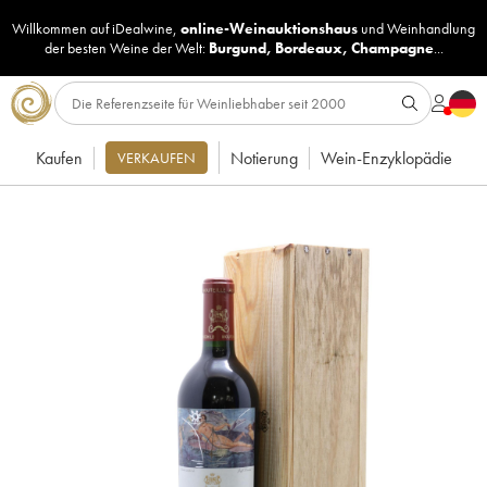
Willkommen auf iDealwine,
online-Weinauktionshaus
und
Weinhandlung
der besten Weine der Welt:
Burgund
,
Bordeaux
,
Champagne
...
Kaufen
Notierung
Wein-Enzyklopädie
VERKAUFEN