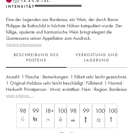
T
13.5
%
0.75
L
INTENSITÄT
Eine der Legenden aus Bordeaux, ein Wein, der durch Baron
Philippe de Rothschild in höchste Höhen katapultiert wurde. Der
füllige, opulente und harmonische Wein bringt elegant die
Quintessenz seiner Appellation zum Ausdruck.
Weitere Informationen
BESCHREIBUNG DES
VERKOSTUNG UND
POSTENS
LAGERUNG
Anzahl:
1 Flasche
Bemerkungen:
1 Etikett sehr leicht gezeichnet
,
1 Original-Holzbox sehr leicht beschädigt
Füllstand:
1
Normal
Herkunft:
privatperson
Mwst. erstattbar:
nein
Region:
Bordeaux
Appellation:
Pauillac
Klassifizierung:
1er Grand Cru Classé
Mehr erfahren …
Eigentümer:
Famille Rothschild
98
99
18++
100
98
99
100
100