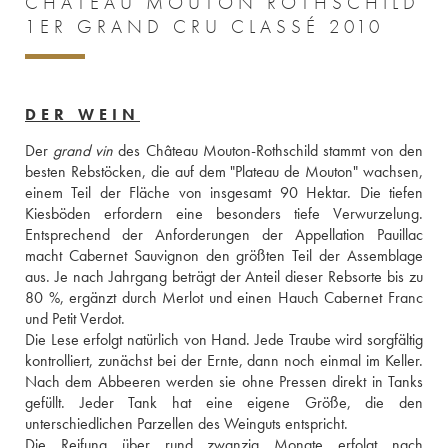
CHÂTEAU MOUTON ROTHSCHILD
1ER GRAND CRU CLASSÉ 2010
DER WEIN
Der 
grand vin
 des Château Mouton-Rothschild stammt von den 
besten Rebstöcken, die auf dem "Plateau de Mouton" wachsen, 
einem Teil der Fläche von insgesamt 90 Hektar. Die tiefen 
Kiesböden erfordern eine besonders tiefe Verwurzelung. 
Entsprechend der Anforderungen der Appellation Pauillac 
macht Cabernet Sauvignon den größten Teil der Assemblage 
aus. Je nach Jahrgang beträgt der Anteil dieser Rebsorte bis zu 
80 %, ergänzt durch Merlot und einen Hauch Cabernet Franc 
und Petit Verdot. 
Die Lese erfolgt natürlich von Hand. Jede Traube wird sorgfältig 
kontrolliert, zunächst bei der Ernte, dann noch einmal im Keller. 
Nach dem Abbeeren werden sie ohne Pressen direkt in Tanks 
gefüllt. Jeder Tank hat eine eigene Größe, die den 
unterschiedlichen Parzellen des Weinguts entspricht. 
Die Reifung über rund zwanzig Monate erfolgt nach 