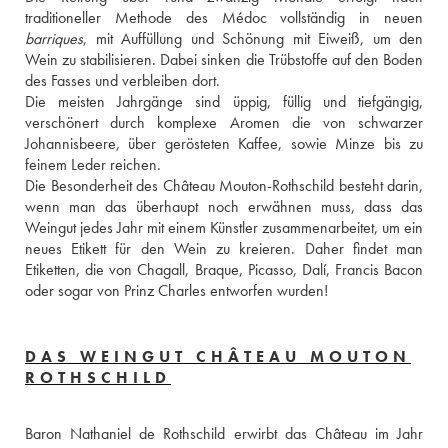
barriques
, mit Auffüllung und Schönung mit Eiweiß, um den 
Wein zu stabilisieren. Dabei sinken die Trübstoffe auf den Boden 
des Fasses und verbleiben dort. 
Die meisten Jahrgänge sind üppig, füllig und tiefgängig, 
verschönert durch komplexe Aromen die von schwarzer 
Johannisbeere, über gerösteten Kaffee, sowie Minze bis zu 
feinem Leder reichen. 
Die Besonderheit des Château Mouton-Rothschild besteht darin, 
wenn man das überhaupt noch erwähnen muss, dass das 
Weingut jedes Jahr mit einem Künstler zusammenarbeitet, um ein 
neues Etikett für den Wein zu kreieren. Daher findet man 
Etiketten, die von Chagall, Braque, Picasso, Dalí, Francis Bacon 
oder sogar von Prinz Charles entworfen wurden!
DAS WEINGUT CHÂTEAU MOUTON
ROTHSCHILD
Baron Nathaniel de Rothschild erwirbt das Château im Jahr 