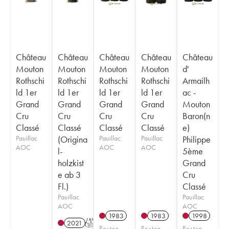
Château
Château
Château
Château
Château
Mouton
Mouton
Mouton
Mouton
d'
Rothschi
Rothschi
Rothschi
Rothschi
Armailh
ld 1er
ld 1er
ld 1er
ld 1er
ac -
Grand
Grand
Grand
Grand
Mouton
Cru
Cru
Cru
Cru
Baron(n
Classé
Classé
Classé
Classé
e)
Pauillac
(Origina
Pauillac
Pauillac
Philippe
AOC
AOC
AOC
l-
5ème
holzkist
Grand
e ab 3
Cru
Fl.)
Classé
Pauillac
Pauillac
AOC
AOC
1983
1983
1998
2021
T
Posten
Posten
Posten