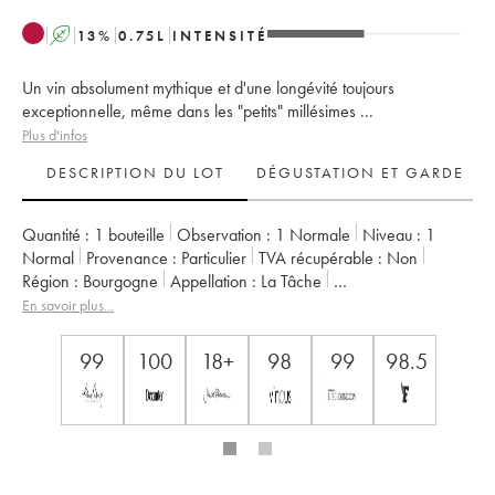
A
13
%
0.75
L
INTENSITÉ
Un vin absolument mythique et d'une longévité toujours
exceptionnelle, même dans les "petits" millésimes ...
Plus d'infos
DESCRIPTION DU LOT
DÉGUSTATION ET GARDE
Quantité :
1 bouteille
Observation :
1 Normale
Niveau :
1
Normal
Provenance :
particulier
TVA récupérable :
non
Région :
Bourgogne
Appellation :
La Tâche
Classement :
Grand Cru
En savoir plus...
Propriétaire :
Domaine de la Romanée-Conti
99
100
18+
98
99
98.5