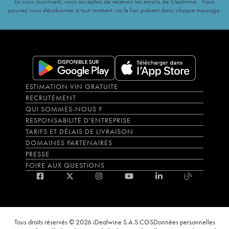
En vous inscrivant, vous acceptez de recevoir les emails de iDealwine. Vous
pouvez vous désabonner à tout moment via le lien présent dans chaque message.
ESTIMATION VIN GRATUITE
RECRUTEMENT
QUI SOMMES-NOUS ?
RESPONSABILITÉ D'ENTREPRISE
TARIFS ET DÉLAIS DE LIVRAISON
DOMAINES PARTENAIRES
PRESSE
FOIRE AUX QUESTIONS
Tous droits réservés © 2026 iDealwine S.A.S.
CGS
Données personnelles