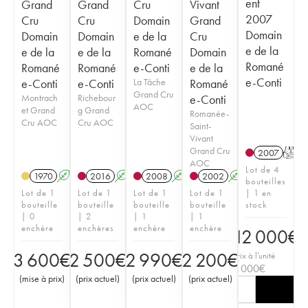
ent
Grand
Grand
Cru
Vivant
2007
Cru
Cru
Domain
Grand
Domain
Domain
Domain
e de la
Cru
e de la
e de la
e de la
Romané
Domain
Romané
Romané
Romané
e-Conti
e de la
e-Conti
e-Conti
e-Conti
La Tâche
Romané
Grand Cru
Montrach
Richebour
e-Conti
AOC
et Grand
g Grand
Romanée-
Cru AOC
Cru AOC
Saint-
Vivant
Grand Cru
2007
T
AOC
Lot de 4
1970
A
2016
A
2008
A
2002
A
bouteilles
Lot de 1
Lot de 1
Lot de 1
Lot de 1
| 1 en
bouteille
bouteille
bouteille
bouteille
stock
| 0
| 2
| 1
| 1
enchère
enchères
enchère
enchère
12 000
€
3 600
€
2 500
€
2 990
€
2 200
€
Prix à l'unité
3 000
€
(
mise à prix
)
(
prix actuel
)
(
prix actuel
)
(
prix actuel
)