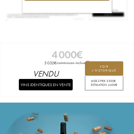
4 000
€
5 032
€
commission incluse
VOIR
VENDU
L'HISTORIQUE
MISE À PRIX:
3 500
€
VINS IDENTIQUES EN VENTE
ESTIMATION:
4 600
€