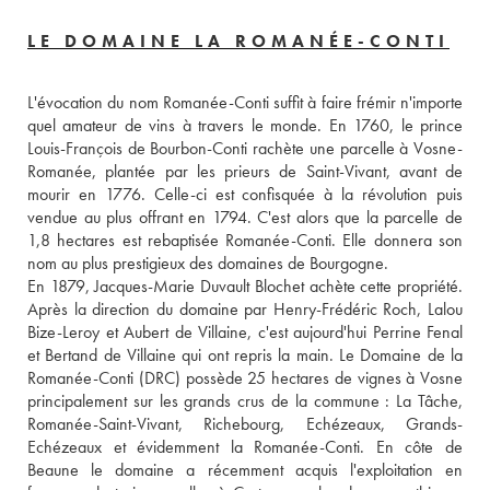
LE DOMAINE LA ROMANÉE-CONTI
L'évocation du nom Romanée-Conti suffit à faire frémir n'importe 
quel amateur de vins à travers le monde. En 1760, le prince 
Louis-François de Bourbon-Conti rachète une parcelle à Vosne-
Romanée, plantée par les prieurs de Saint-Vivant, avant de 
mourir en 1776. Celle-ci est confisquée à la révolution puis 
vendue au plus offrant en 1794. C'est alors que la parcelle de 
1,8 hectares est rebaptisée Romanée-Conti. Elle donnera son 
nom au plus prestigieux des domaines de Bourgogne.
En 1879, Jacques-Marie Duvault Blochet achète cette propriété. 
Après la direction du domaine par Henry-Frédéric Roch, Lalou 
Bize-Leroy et Aubert de Villaine, c'est aujourd'hui Perrine Fenal 
et Bertand de Villaine qui ont repris la main. Le Domaine de la 
Romanée-Conti (DRC) possède 25 hectares de vignes à Vosne 
principalement sur les grands crus de la commune : La Tâche, 
Romanée-Saint-Vivant, Richebourg, Echézeaux, Grands-
Echézeaux et évidemment la Romanée-Conti. En côte de 
Beaune le domaine a récemment acquis l'exploitation en 