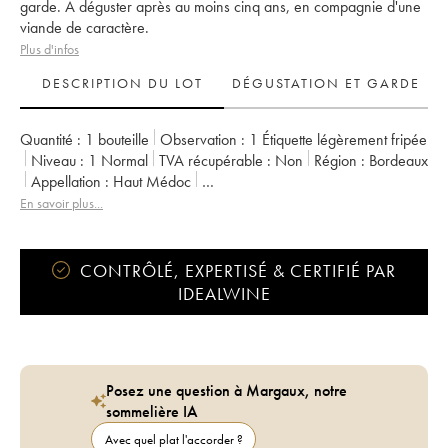
garde. A déguster après au moins cinq ans, en compagnie d'une
viande de caractère.
Plus d'infos
DESCRIPTION DU LOT
DÉGUSTATION ET GARDE
Quantité :
1 bouteille
Observation :
1 Étiquette légèrement fripée
Niveau :
1
Normal
TVA récupérable :
non
Région :
Bordeaux
Appellation :
Haut Médoc
Classement :
4ème Grand Cru Classé
En savoir plus...
Propriétaire :
Bernard Magrez
CONTRÔLÉ, EXPERTISÉ & CERTIFIÉ PAR
IDEALWINE
Posez une question à Margaux, notre
sommelière IA
Avec quel plat l'accorder ?