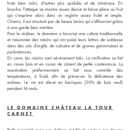
fruits bien mûrs, d’autres plus acidulés et de minéraux. En 
bouche, l’attaque se montre assez dense et laisse place au fruit 
qui s’exprime alors dans un registre assez fruité et ample. 
Charnu, il est structuré par de beaux tanins qui s’affineront grâce 
à une garde bien méritée. 
Pour le réaliser, le domaine a favorisé une culture traditionnelle 
et raisonnée des raisins qui ont puisé leurs lettres de noblesse 
dans des sols d’argile, de calcaire et de graves garonnaises et 
pyrénéennes. 
En cave, les raisins sont sévèrement triés. La vinification se fait 
en cuves bois et en cuves de ciment de petite contenance. La 
macération préfermentaire se fait sous contrôle des 
températures, à froid, afin de préserver la délicatesse des 
arômes. Le vin est élevé en barriques (30% de bois neuf) 
pendant 16 mois.
LE DOMAINE CHÂTEAU LA TOUR
CARNET
Belle propriété avec son château médiéval, sa tour, ses douves 