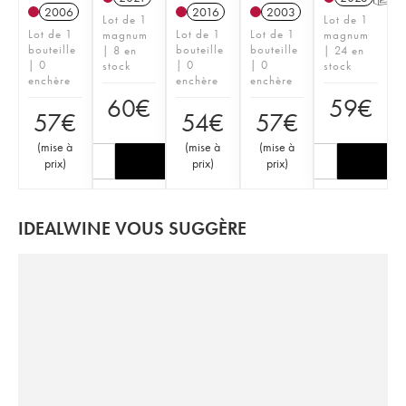
2006
2016
2003
Lot de 1
Lot de 1
Lot de 1
Lot de 1
Lot de 1
magnum
magnum
bouteille
bouteille
bouteille
| 8 en
| 24 en
| 0
| 0
| 0
stock
stock
enchère
enchère
enchère
60
€
59
€
57
€
54
€
57
€
(
mise à
(
mise à
(
mise à
prix
)
prix
)
prix
)
IDEALWINE VOUS SUGGÈRE