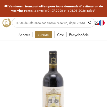
🚚
Vendeurs :
transport offert pour toute demande d’estimation de
vos vins
transmise entre le 01.07.2026 et le 31.08.2026 inclus*
Acheter
Cote
Encyclopédie
VENDRE