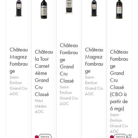
Château
Château
Château
Château
Château
Fombrau
Magrez
Magrez
la Tour
Fombrau
ge
Fombrau
Fombrau
Carnet
ge
Grand
ge
ge
4ème
Grand
Cru
Saint-
Saint-
Grand
Cru
Classé
Émilion
Émilion
Cru
Classé
Saint-
Grand Cru
Grand Cru
Émilion
Classé
(CBO à
AOC
AOC
Grand Cru
Haut
partir de
AOC
Médoc
6 mgs)
AOC
Saint-
Émilion
Grand Cru
AOC
2021
2023
T