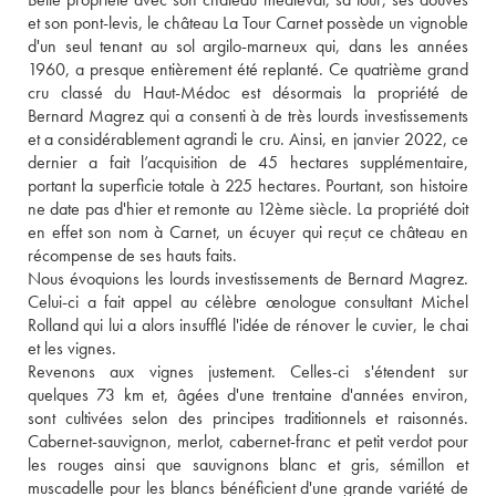
et son pont-levis, le château La Tour Carnet possède un vignoble 
d'un seul tenant au sol argilo-marneux qui, dans les années 
1960, a presque entièrement été replanté. Ce quatrième grand 
cru classé du Haut-Médoc est désormais la propriété de 
Bernard Magrez qui a consenti à de très lourds investissements 
et a considérablement agrandi le cru. Ainsi, en janvier 2022, ce 
dernier a fait l’acquisition de 45 hectares supplémentaire, 
portant la superficie totale à 225 hectares. Pourtant, son histoire 
ne date pas d'hier et remonte au 12ème siècle. La propriété doit 
en effet son nom à Carnet, un écuyer qui reçut ce château en 
récompense de ses hauts faits. 
Nous évoquions les lourds investissements de Bernard Magrez. 
Celui-ci a fait appel au célèbre œnologue consultant Michel 
Rolland qui lui a alors insufflé l'idée de rénover le cuvier, le chai 
et les vignes. 
Revenons aux vignes justement. Celles-ci s'étendent sur 
quelques 73 km et, âgées d'une trentaine d'années environ, 
sont cultivées selon des principes traditionnels et raisonnés. 
Cabernet-sauvignon, merlot, cabernet-franc et petit verdot pour 
les rouges ainsi que sauvignons blanc et gris, sémillon et 
muscadelle pour les blancs bénéficient d'une grande variété de 