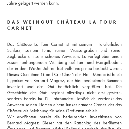
Jahre gelagert werden kann.
DAS WEINGUT CHÂTEAU LA TOUR
CARNET
Das Château La Tour Carnet ist mit seinem mittelalterlichen 
Schloss, seinem Turm, seinen Wassergräben und seiner 
Zugbrücke ein sehr schönes Anwesen. Es verfügt über einen 
zusammenhängenden Weinberg auf Ton- und Mergelboden, 
der in den 1960er Jahren fast vollständig neu bestockt wurde. 
Dieses Quatrième Grand Cru Classé des Haut-Médoc ist heute 
Eigentum von Bernard Magrez, der hier bedeutende Summen 
investiert und das Gut beträchtlich vergrößert hat. Die 
Geschichte des Guts beginnt allerdings nicht erst gestern, 
sondern bereits im 12. Jahrhundert. Tatsächlich verdankt das 
Anwesen seinen Namen einem Junker namens Carnet, der das 
Château als Belohnung für seine Großtaten erhielt. 
Wir erwähnten bereits die bedeutenden Investitionen von 
Bernard Magrez. Dieser hat den Ratschlag des berühmten 
Önologen und Beraters Michel Rolland eingeholt, der ihm die 