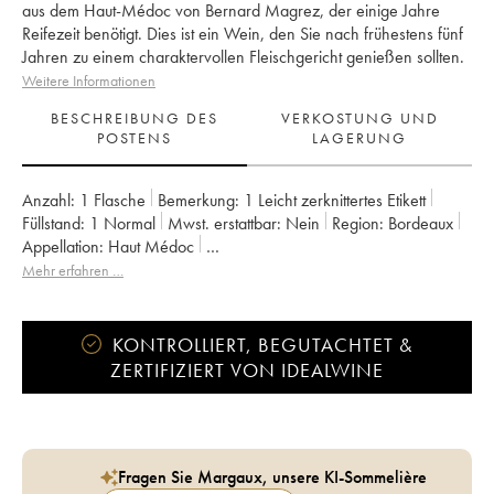
aus dem Haut-Médoc von Bernard Magrez, der einige Jahre
Reifezeit benötigt. Dies ist ein Wein, den Sie nach frühestens fünf
Jahren zu einem charaktervollen Fleischgericht genießen sollten.
Weitere Informationen
BESCHREIBUNG DES
VERKOSTUNG UND
POSTENS
LAGERUNG
Anzahl:
1 Flasche
Bemerkung:
1 Leicht zerknittertes Etikett
Füllstand:
1
Normal
Mwst. erstattbar:
nein
Region:
Bordeaux
Appellation:
Haut Médoc
Klassifizierung:
4ème Grand Cru Classé
Mehr erfahren …
Eigentümer:
Bernard Magrez
KONTROLLIERT, BEGUTACHTET &
ZERTIFIZIERT VON IDEALWINE
Fragen Sie Margaux, unsere KI-Sommelière