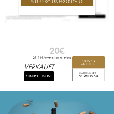
WEINNOTIERUNGSDETAILS
20
€
25,16
€
Kommission mit inbegriffen
HISTORIE
VERKAUFT
ANSEHEN
STARTPREIS:
20
€
ÄHNLICHE WEINE
SCHÄTZUNG:
30
€