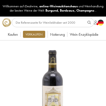
Willkommen auf iDealwine,
online-Weinauktionshaus
und
Weinhandlung
der besten Weine der Welt:
Burgund
,
Bordeaux
,
Champagne
...
Kaufen
Notierung
Wein-Enzyklopädie
VERKAUFEN