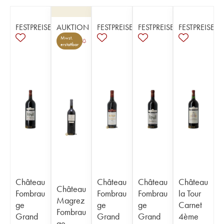
FESTPREISE
AUKTION
FESTPREISE
FESTPREISE
FESTPREISE
Mwst.
erstattbar
Château
Château
Château
Château
Château
Fombrau
Fombrau
Fombrau
la Tour
Magrez
ge
ge
ge
Carnet
Fombrau
Grand
Grand
Grand
4ème
ge