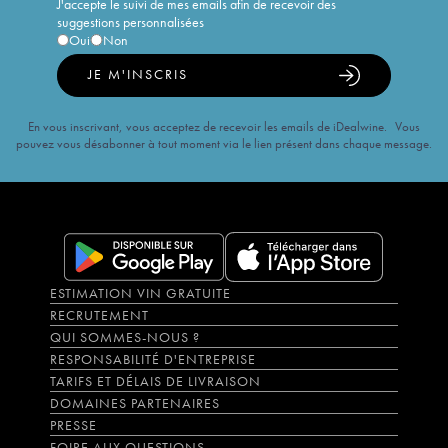
J'accepte le suivi de mes emails afin de recevoir des
suggestions personnalisées
Oui
Non
JE M'INSCRIS
En vous inscrivant, vous acceptez de recevoir les emails de iDealwine. Vous
pouvez vous désabonner à tout moment via le lien présent dans chaque message.
ESTIMATION VIN GRATUITE
RECRUTEMENT
QUI SOMMES-NOUS ?
RESPONSABILITÉ D'ENTREPRISE
TARIFS ET DÉLAIS DE LIVRAISON
DOMAINES PARTENAIRES
PRESSE
FOIRE AUX QUESTIONS