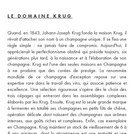
LE DOMAINE KRUG
Quand, en 1843, Johann-Joseph Krug fonda la maison Krug, il 
rêvait d'attacher son nom à un champagne unique. Il se fixa une 
règle simple : ne jamais faire de compromis. Aujourd'hui, il 
apprécierait le perfectionnisme obstiné qui préside toujours, six 
générations plus tard, à la naissance et à l'élaboration de son 
champagne. Krug est l'une des seules maisons en Champagne 
à ne produire que des cuvées de prestige. La renommée 
mondiale de ce champagne d'exception repose sur une 
expertise rare dans le travail des vins, qui associe patience et 
excellence. Une sélection rigoureuse s'opère dès le choix des 
trois cépages qui entreront dans les assemblages complexes 
élaborés par les Krug. Ensuite, Krug est la seule grande marque 
à fermenter en totalité ses champagnes en petits fûts de chêne, 
opération délicate dont naissent des champagnes aux arômes 
intenses, aux goûts riches et complexes. Enfin, cas exemplaire 
en Champagne, Krug maintient un stock de vieillissement de 6 à 
8 ans minimum, dont la récompense est une maturité et une 