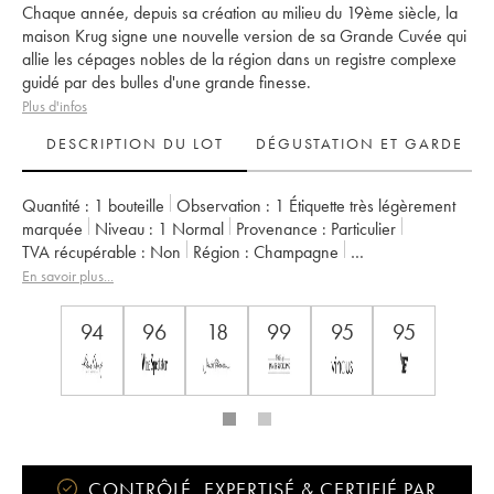
Chaque année, depuis sa création au milieu du 19ème siècle, la
maison Krug signe une nouvelle version de sa Grande Cuvée qui
allie les cépages nobles de la région dans un registre complexe
guidé par des bulles d'une grande finesse.
Plus d'infos
DESCRIPTION DU LOT
DÉGUSTATION ET GARDE
Quantité :
1 bouteille
Observation :
1 Étiquette très légèrement
marquée
Niveau :
1
Normal
Provenance :
particulier
TVA récupérable :
non
Région :
Champagne
Appellation :
Champagne
Propriétaire :
Krug
En savoir plus...
94
96
18
99
95
95
CONTRÔLÉ, EXPERTISÉ & CERTIFIÉ PAR