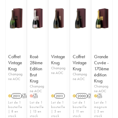
Coffret
Rosé
Vintage
Coffret
Grande
Vintage
28ème
Krug
Vintage
Cuvée -
Krug
Edition
Champag
Krug
170ème
ne AOC
Champag
Brut
Champag
édition
ne AOC
ne AOC
Krug
Krug
Champag
Champag
ne AOC
ne AOC
2011
T
T
2011
2000
T
T
H
H
H
H
H
Lot de 1
Lot de 1
Lot de 1
Lot de 1
Lot de 1
bouteille
bouteille
bouteille
bouteille
magnum
| 8 en
| 13 en
| 5 en
| 11 en
| 5 en
stock
stock
stock
stock
stock