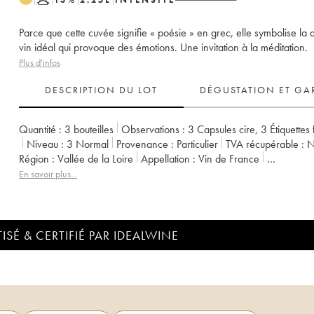
Parce que cette cuvée signifie « poésie » en grec, elle symbolise la 
vin idéal qui provoque des émotions. Une invitation à la méditation.
Plus d'infos
DESCRIPTION DU LOT
DÉGUSTATION ET GA
Quantité :
3 bouteilles
Observations :
3 Capsules cire
,
3 Étiquettes
Niveau :
3
Normal
Provenance :
particulier
TVA récupérable :
Région :
Vallée de la Loire
Appellation :
Vin de France
Propriétaire :
Clos des Plantes - Olivier Lejeune
En savoir plus...
ISÉ & CERTIFIÉ PAR IDEALWINE