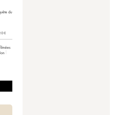
quête du
RDE
 filmées
non