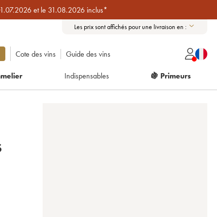
01.07.2026 et le 31.08.2026 inclus*
Les prix sont affichés pour une livraison en :
Cote des vins
Guide des vins
melier
Indispensables
🍇 Primeurs
S