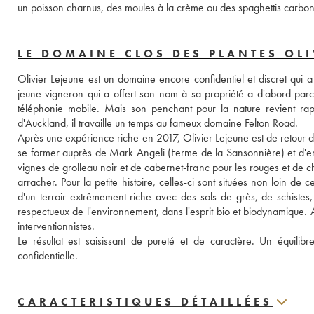
un poisson charnus, des moules à la crème ou des spaghettis carbon
LE DOMAINE CLOS DES PLANTES OLI
Olivier Lejeune est un domaine encore confidentiel et discret qui a 
jeune vigneron qui a offert son nom à sa propriété a d'abord parcou
téléphonie mobile. Mais son penchant pour la nature revient rapi
d'Auckland, il travaille un temps au fameux domaine Felton Road. 
Après une expérience riche en 2017, Olivier Lejeune est de retour da
se former auprès de Mark Angeli (Ferme de la Sansonnière) et d'en ap
vignes de grolleau noir et de cabernet-franc pour les rouges et de c
arracher. Pour la petite histoire, celles-ci sont situées non loin de 
d'un terroir extrêmement riche avec des sols de grès, de schistes,
respectueux de l'environnement, dans l'esprit bio et biodynamique. Ain
interventionnistes. 
Le résultat est saisissant de pureté et de caractère. Un équilibre 
confidentielle.
CARACTERISTIQUES DÉTAILLÉES