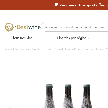
🚚
Vendeurs :
transport offert
Tous nos vins
Nos vins par région
Accueil
/
Acheter vins
/
Vallée de la Loire
/
Vin de France Poiesis Clos des Plantes - O