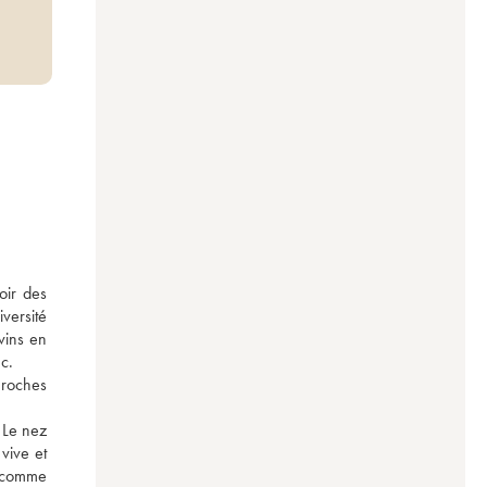
ir des 
ersité 
ins en 
c. 
roches 
Le nez 
ive et 
 comme 