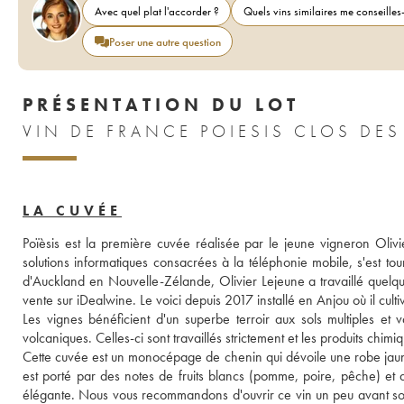
Avec quel plat l'accorder ?
Quels vins similaires me conseilles-
Poser une autre question
PRÉSENTATION DU LOT
VIN DE FRANCE POIESIS CLOS DES 
LA CUVÉE
Poïèsis est la première cuvée réalisée par le jeune vigneron Olivi
solutions informatiques consacrées à la téléphonie mobile, s'est tou
d'Auckland en Nouvelle-Zélande, Olivier Lejeune a travaillé quelqu
vente sur iDealwine. Le voici depuis 2017 installé en Anjou où il cul
Les vignes bénéficient d'un superbe terroir aux sols multiples et 
volcaniques. Celles-ci sont travaillés strictement et les produits chimi
Cette cuvée est un monocépage de chenin qui dévoile une robe jaune 
est porté par des notes de fruits blancs (pomme, poire, pêche) et de
élégante. Nous vous recommandons d'ouvrir ce vin un peu avant son