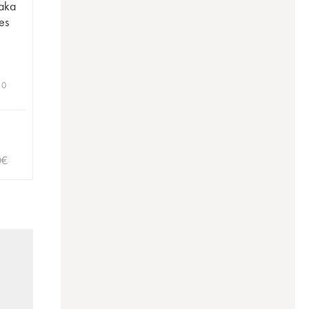
aka
es
 0
0
€