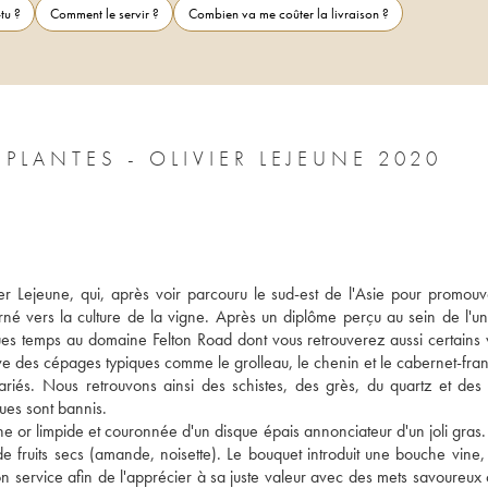
tu ?
Comment le servir ?
Combien va me coûter la livraison ?
PLANTES - OLIVIER LEJEUNE 2020
er Lejeune, qui, après voir parcouru le sud-est de l'Asie pour promouvo
rné vers la culture de la vigne. Après un diplôme perçu au sein de l'univ
es temps au domaine Felton Road dont vous retrouverez aussi certains v
tive des cépages typiques comme le grolleau, le chenin et le cabernet-fran
variés. Nous retrouvons ainsi des schistes, des grès, du quartz et des 
ques sont bannis. 
or limpide et couronnée d'un disque épais annonciateur d'un joli gras. 
 fruits secs (amande, noisette). Le bouquet introduit une bouche vine, v
 service afin de l'apprécier à sa juste valeur avec des mets savoureux