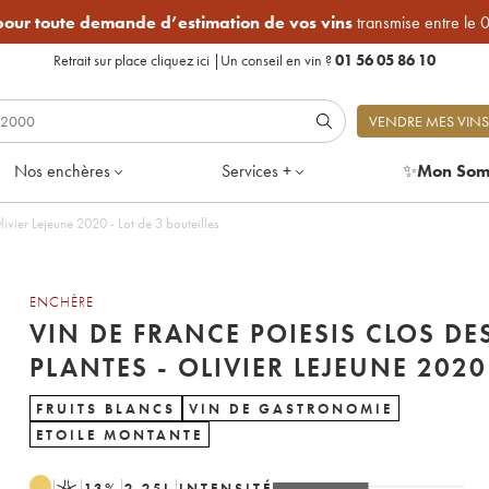
 pour toute demande d’estimation de vos vins
transmise entre le 
Retrait sur place
cliquez ici
|
Un conseil en vin ?
01 56 05 86 10
VENDRE MES VINS
Nos enchères
Services +
✨
Mon Som
livier Lejeune 2020 - Lot de 3 bouteilles
ENCHÈRE
VIN DE FRANCE POIESIS CLOS DE
PLANTES - OLIVIER LEJEUNE 2020
FRUITS BLANCS
VIN DE GASTRONOMIE
ETOILE MONTANTE
K
13
%
2.25
L
INTENSITÉ