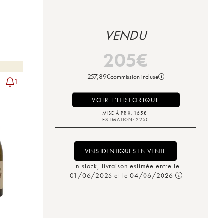
VENDU
205
€
257,89
€
commission incluse
1
VOIR L'HISTORIQUE
MISE À PRIX:
165
€
ESTIMATION:
225
€
VINS IDENTIQUES EN VENTE
En stock, livraison estimée entre le
01/06/2026 et le 04/06/2026