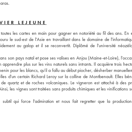
aras.
VIER LEJEUNE
toutes les cartes en main pour gagner en notoriété au fil des ans. En eff
ru le sud-est de l'Asie en travaillant dans le domaine de l'informatique
dement au galop et il se reconvertit. Diplômé de l'université néozéla
ns son pays natal et pose ses valises en Anjou (Maine-et-Loire), l'occas
prendre plus sur les vins naturels sans intrants. Il acquière trois hecta
henin pour les blancs, qu'il a fallu au début piocher, désherber manuelle
celles d'un certain Richard Leroy sur la colline de Montbenault. Elles béné
 de quartz et de roches volcaniques. Le vigneron est attaché à des pri
si, les vignes sont traitées sans produits chimiques et les vinifications s
subtil qui force l'admiration et nous fait regretter que la production s