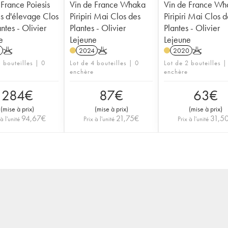
 France Poiesis
Vin de France Whaka
Vin de France Wh
s d'élevage Clos
Piripiri Mai Clos des
Piripiri Mai Clos d
ntes - Olivier
Plantes - Olivier
Plantes - Olivier
e
Lejeune
Lejeune
K
2024
K
2020
K
 bouteilles | 0
Lot de 4 bouteilles | 0
Lot de 2 bouteilles |
enchère
enchère
284
€
87
€
63
€
(
mise à prix
)
(
mise à prix
)
(
mise à prix
)
94,67
€
21,75
€
31,5
à l'unité
Prix à l'unité
Prix à l'unité