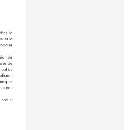
et, le 
 et la 
ndaise 
ion de 
res de 
ment ou 
ficient 
ncipes 
ont peu 
oit si 