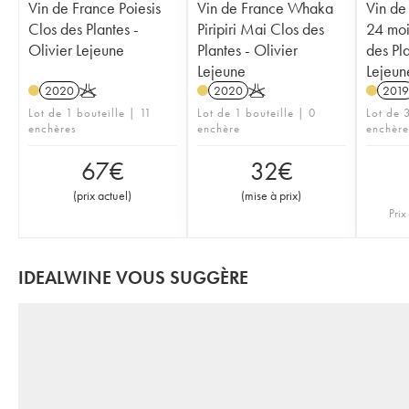
Vin de France Poiesis
Vin de France Whaka
Vin de
Clos des Plantes -
Piripiri Mai Clos des
24 moi
Olivier Lejeune
Plantes - Olivier
des Pla
Lejeune
Lejeun
2020
K
2020
K
2019
Lot de 1 bouteille | 11
Lot de 1 bouteille | 0
Lot de 3
enchères
enchère
enchère
67
€
32
€
(
prix actuel
)
(
mise à prix
)
Prix 
IDEALWINE VOUS SUGGÈRE