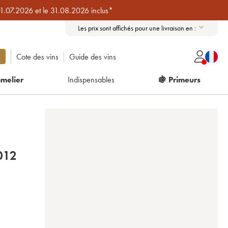
01.07.2026 et le 31.08.2026 inclus*
Les prix sont affichés pour une livraison en :
Cote des vins
Guide des vins
melier
Indispensables
🍇 Primeurs
012