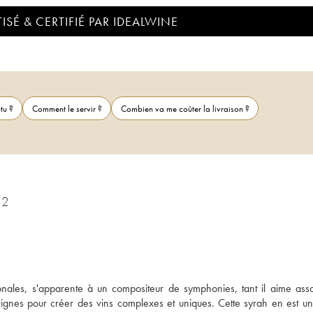
ISÉ & CERTIFIÉ PAR IDEALWINE
tu ?
Comment le servir ?
Combien va me coûter la livraison ?
12
ales, s'apparente à un compositeur de symphonies, tant il aime assoc
 vignes pour créer des vins complexes et uniques. Cette syrah en est une