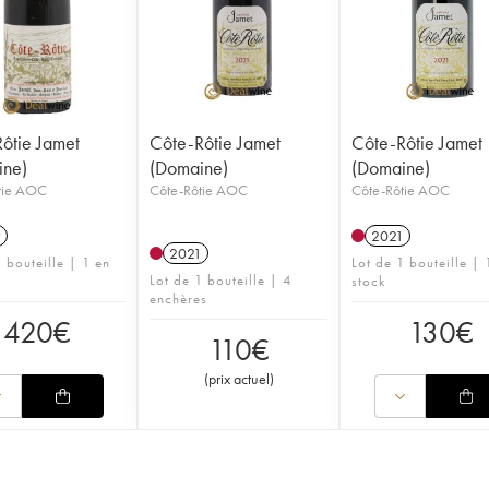
ôtie Jamet
Côte-Rôtie Jamet
Côte-Rôtie Jamet
ine)
(Domaine)
(Domaine)
tie AOC
Côte-Rôtie AOC
Côte-Rôtie AOC
9
2021
2021
 bouteille | 1 en
Lot de 1 bouteille | 
Lot de 1 bouteille | 4
stock
enchères
420
€
130
€
110
€
(
prix actuel
)