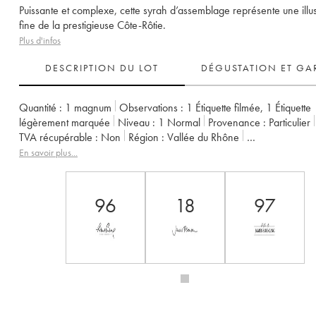
Puissante et complexe, cette syrah d’assemblage représente une illus
fine de la prestigieuse Côte-Rôtie.
Plus d'infos
DESCRIPTION DU LOT
DÉGUSTATION ET GA
Quantité :
1 magnum
Observations :
1 Étiquette filmée
,
1 Étiquette
légèrement marquée
Niveau :
1
Normal
Provenance :
particulier
TVA récupérable :
non
Région :
Vallée du Rhône
Appellation :
Côte-Rôtie
Propriétaire :
Jamet (Domaine)
En savoir plus...
96
18
97