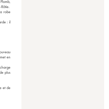
Plomb, 
Rôtie. 
a robe 
de : il 
ouveau 
met en 
 charge 
de plus 
 et de 