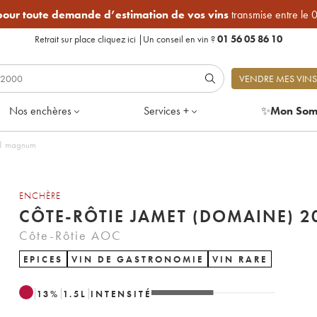
 pour toute demande d’estimation de vos vins
transmise entre le 
Retrait sur place
cliquez ici
|
Un conseil en vin ?
01 56 05 86 10
VENDRE MES VINS
Nos enchères
Services +
✨
Mon Som
e 1 magnum
ENCHÈRE
CÔTE-RÔTIE JAMET (DOMAINE) 2
Côte-Rôtie AOC
EPICES
VIN DE GASTRONOMIE
VIN RARE
13
%
1.5
L
INTENSITÉ