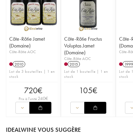
Côte-Rôtie Jamet
Côte-Rôtie Fructus
Côte-R
(Domaine)
Voluptas Jamet
(Doma
Côte-Rôtie AOC
(Domaine)
Côte-Rô
Côte-Rôtie AOC
2010
2015
199
Lot de 3 bouteilles | 1 en
Lot de 1 bouteille | 1 en
Lot de 1
stock
stock
stock
720
€
105
€
240
€
Prix à l'unité
IDEALWINE VOUS SUGGÈRE