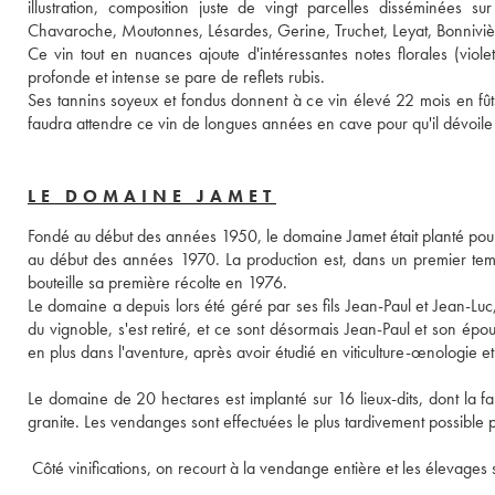
illustration, composition juste de vingt parcelles disséminées s
Chavaroche, Moutonnes, Lésardes, Gerine, Truchet, Leyat, Bonnivières
Ce vin tout en nuances ajoute d'intéressantes notes florales (viole
profonde et intense se pare de reflets rubis. 
Ses tannins soyeux et fondus donnent à ce vin élevé 22 mois en fûts 
faudra attendre ce vin de longues années en cave pour qu'il dévoile 
LE DOMAINE JAMET
Fondé au début des années 1950, le domaine Jamet était planté pour l
au début des années 1970. La production est, dans un premier tem
bouteille sa première récolte en 1976. 
Le domaine a depuis lors été géré par ses fils Jean-Paul et Jean-Luc,
du vignoble, s'est retiré, et ce sont désormais Jean-Paul et son épouse
en plus dans l'aventure, après avoir étudié en viticulture-œnologie 
Le domaine de 20 hectares est implanté sur 16 lieux-dits, dont la f
granite. Les vendanges sont effectuées le plus tardivement possible po
 Côté vinifications, on recourt à la vendange entière et les élevage