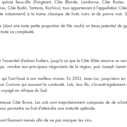
ur quinze lieux-dits (Fongeant, Côte Blonde, Landonne, Côte Rozier, 
, Côte Bodin, Tartaras, Rochins), tous appartenant à l'appellation Côte-
tte notamment) à la trame classique de fruits noirs et de poivre noir. S
(dont une toute petite proportion de fûts neufs) un beau potentiel de gar
toute sa complexité.
'essentiel d'arbres fruitiers, jusqu'à ce que la Côte-Rôtie amorce un ren
ps, vendue aux principaux négociants de la région, puis Joseph Jamet 
 qui l'ont hissé à son meilleur niveau. En 2013, Jean-Luc, jusqu'alors en
 Corinne qui assurent la continuité. Loïc, leur fils, s'investit également 
et voyagé en Afrique du Sud. 
ameuse Côte Brune. Les sols sont majoritairement composés de de schiste
ur permettre au fruit d'atteindre une maturité optimale. 
s sont finement menés afin de ne pas marquer les vins.