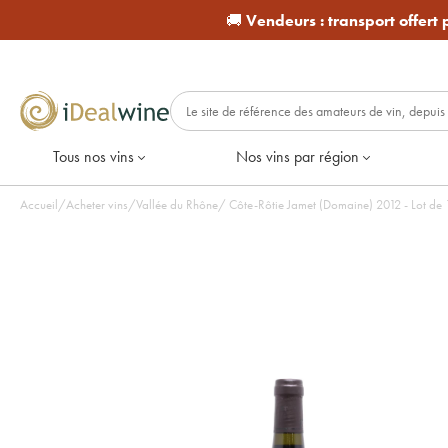
🚚
Vendeurs :
transport offert
Tous nos vins
Nos vins par région
Accueil
/
Acheter vins
/
Vallée du Rhône
/
Côte-Rôtie Jamet (Domaine) 2012 - Lot d