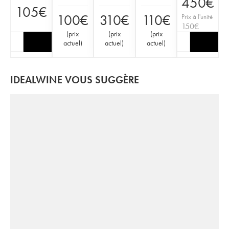
450
€
105
€
100
€
310
€
110
€
Prix à l'unité
150
€
(
prix
(
prix
(
prix
actuel
)
actuel
)
actuel
)
IDEALWINE VOUS SUGGÈRE