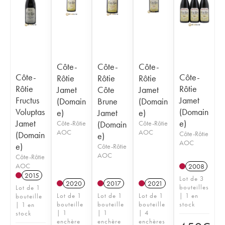
Côte-
Côte-
Côte-
Côte-
Côte-
Rôtie
Rôtie
Rôtie
Rôtie
Rôtie
Jamet
Côte
Jamet
Fructus
Jamet
(Domain
Brune
(Domain
Voluptas
(Domain
e)
Jamet
e)
Jamet
e)
Côte-Rôtie
(Domain
Côte-Rôtie
AOC
AOC
(Domain
Côte-Rôtie
e)
AOC
e)
Côte-Rôtie
AOC
Côte-Rôtie
AOC
2008
2015
Lot de 3
2020
2017
2021
bouteilles
Lot de 1
Lot de 1
Lot de 1
Lot de 1
| 1 en
bouteille
bouteille
bouteille
bouteille
stock
| 1 en
| 1
| 1
| 4
stock
enchère
enchère
enchères