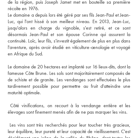
de la région, puis Joseph Jamet met en bouteille sa première 
récolte en 1976. 
Le domaine a depuis lors été géré par ses fils Jean-Paul et Jean-
Luc, qui l'ont hissé à son meilleur niveau. En 2013, Jean-Luc, 
jusqu'alors en charge du vignoble, s'est retiré, et ce sont 
désormais Jean-Paul et son épouse Corinne qui assurent la 
continuité. Loïc, leur fils, s'investit également de plus en plus dans 
l'aventure, après avoir étudié en viticulture-œnologie et voyagé 
en Afrique du Sud. 
Le domaine de 20 hectares est implanté sur 16 lieux-dits, dont la 
fameuse Côte Brune. Les sols sont majoritairement composés de 
de schiste et de granite. Les vendanges sont effectuées le plus 
tardivement possible pour permettre au fruit d'atteindre une 
maturité optimale. 
 Côté vinifications, on recourt à la vendange entière et les 
élevages sont finement menés afin de ne pas marquer les vins.
 Les vins sont très recherchés pour leur toucher très gracieux, 
leur équilibre, leur pureté et leur capacité de vieillissement. C'est 
décidément une icône de la vallée du Rhône, dont toutes les 