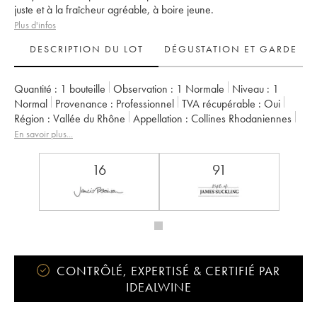
juste et à la fraîcheur agréable, à boire jeune.
Plus d'infos
DESCRIPTION DU LOT
DÉGUSTATION ET GARDE
Quantité :
1 bouteille
Observation :
1 Normale
Niveau :
1
Normal
Provenance :
professionnel
TVA récupérable :
oui
Région :
Vallée du Rhône
Appellation :
Collines Rhodaniennes
Propriétaire :
Jamet (Domaine)
En savoir plus...
16
91
CONTRÔLÉ, EXPERTISÉ & CERTIFIÉ PAR
IDEALWINE