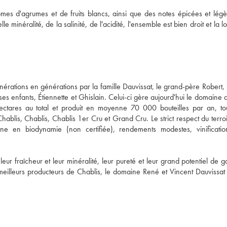
mes d'agrumes et de fruits blancs, ainsi que des notes épicées et légè
inéralité, de la salinité, de l'acidité, l'ensemble est bien droit et la l
rations en générations par la famille Dauvissat, le grand-père Robert, l
es enfants, Étiennette et Ghislain. Celui-ci gère aujourd'hui le domaine 
ctares au total et produit en moyenne 70 000 bouteilles par an, tou
Chablis, Chablis, Chablis 1er Cru et Grand Cru. Le strict respect du terroir
gne en biodynamie (non certifiée), rendements modestes, vinificatio
r fraîcheur et leur minéralité, leur pureté et leur grand potentiel de ga
illeurs producteurs de Chablis, le domaine René et Vincent Dauvissat p