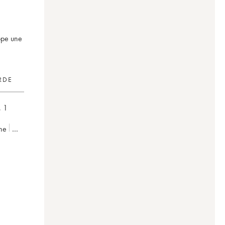
ppe une
RDE
,
1
ne