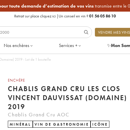
 pour toute demande d’estimation de vos vins
transmise entre le 
Retrait sur place
cliquez ici
|
Un conseil en vin ?
01 56 05 86 10
VENDRE MES VINS
Nos enchères
Services +
✨
Mon Som
Domaine) 2019 - Lot de 1 bouteille
ENCHÈRE
CHABLIS GRAND CRU LES CLOS
VINCENT DAUVISSAT (DOMAINE)
2019
Chablis Grand Cru AOC
MINÉRAL
VIN DE GASTRONOMIE
ICÔNE