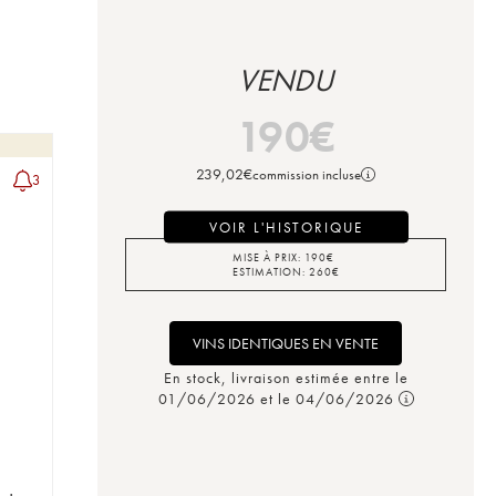
VENDU
190
€
239,02
€
commission incluse
3
VOIR L'HISTORIQUE
MISE À PRIX:
190
€
ESTIMATION:
260
€
VINS IDENTIQUES EN VENTE
En stock, livraison estimée entre le
01/06/2026 et le 04/06/2026