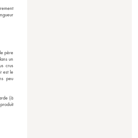
rement 
ongueur 
e père 
dans un 
s crus 
 est le 
ns peu 
rde (à 
roduit 