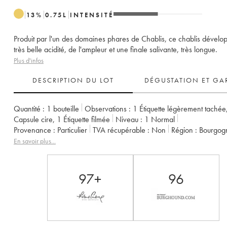
13
%
0.75
L
INTENSITÉ
Produit par l'un des domaines phares de Chablis, ce chablis dévelo
très belle acidité, de l'ampleur et une finale salivante, très longue.
Plus d'infos
DESCRIPTION DU LOT
DÉGUSTATION ET GA
Quantité :
1 bouteille
Observations :
1 Étiquette légèrement tachée
Capsule cire
,
1 Étiquette filmée
Niveau :
1
Normal
Provenance :
particulier
TVA récupérable :
non
Région :
Bourgog
Appellation :
Chablis
Classement :
Grand Cru
En savoir plus...
Propriétaire :
Vincent Dauvissat (Domaine)
97+
96