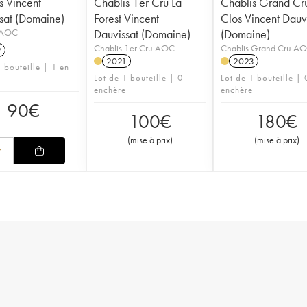
s Vincent
Chablis 1er Cru La
Chablis Grand Cru
sat (Domaine)
Forest Vincent
Clos Vincent Dauv
 AOC
Dauvissat (Domaine)
(Domaine)
Chablis 1er Cru AOC
Chablis Grand Cru A
2
2021
2023
 bouteille | 1 en
Lot de 1 bouteille | 0
Lot de 1 bouteille | 
enchère
enchère
90
€
100
€
180
€
(
mise à prix
)
(
mise à prix
)