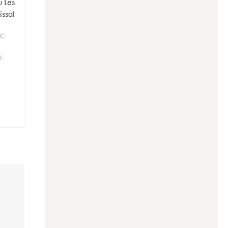
 Les
issat
OC
0