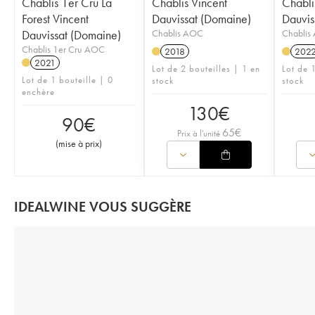
Chablis 1er Cru La
Chablis Vincent
Chabli
Forest Vincent
Dauvissat (Domaine)
Dauvis
Dauvissat (Domaine)
Chablis AOC
Chablis
Chablis 1er Cru AOC
2018
202
2021
Lot de 2 bouteilles | 1 en
Lot de 1
Lot de 1 bouteille | 0
stock
stock
enchère
130
€
90
€
65
€
Prix à l'unité
(
mise à prix
)
IDEALWINE VOUS SUGGÈRE