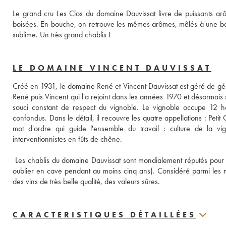
Le grand cru Les Clos du domaine Dauvissat livre de puissants arô
boisées. En bouche, on retrouve les mêmes arômes, mêlés à une belle m
sublime. Un très grand chablis !
LE DOMAINE VINCENT DAUVISSAT
Créé en 1931, le domaine René et Vincent Dauvissat est géré de géné
René puis Vincent qui l'a rejoint dans les années 1970 et désormais s
souci constant de respect du vignoble. Le vignoble occupe 12 he
confondus. Dans le détail, il recouvre les quatre appellations : Petit 
mot d'ordre qui guide l'ensemble du travail : culture de la vi
interventionnistes en fûts de chêne. 
 Les chablis du domaine Dauvissat sont mondialement réputés pour leu
oublier en cave pendant au moins cinq ans). Considéré parmi les me
des vins de très belle qualité, des valeurs sûres.
CARACTERISTIQUES DÉTAILLÉES