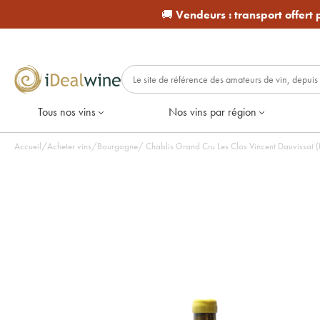
🚚
Vendeurs :
transport offert
Tous nos vins
Nos vins par région
Accueil
/
Acheter vins
/
Bourgogne
/
Chablis Grand Cru Les Clos Vincent Dauvissat (