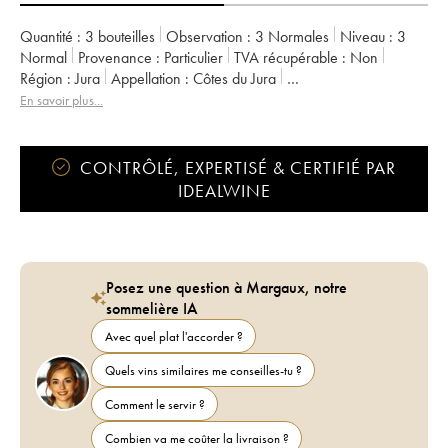
Quantité :
3 bouteilles
Observation :
3 Normales
Niveau :
3
Normal
Provenance :
particulier
TVA récupérable :
non
Région :
Jura
Appellation :
Côtes du Jura
Propriétaire :
Frédéric Cossard
En savoir plus...
CONTRÔLÉ, EXPERTISÉ & CERTIFIÉ PAR
IDEALWINE
Posez une question à Margaux, notre
sommelière IA
Avec quel plat l'accorder ?
Quels vins similaires me conseilles-tu ?
Comment le servir ?
Combien va me coûter la livraison ?