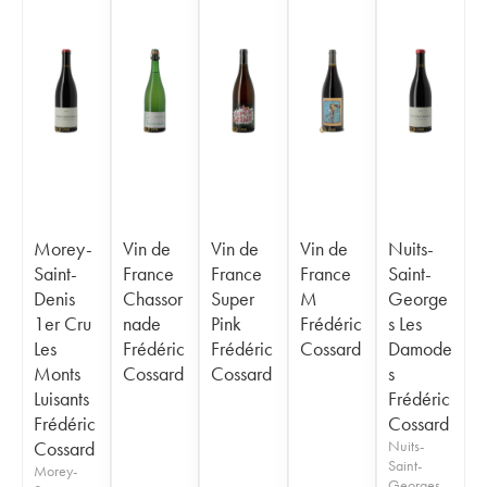
Morey-
Vin de
Vin de
Vin de
Nuits-
Saint-
France
France
France
Saint-
Denis
Chassor
Super
M
George
1er Cru
nade
Pink
Frédéric
s Les
Les
Frédéric
Frédéric
Cossard
Damode
Monts
Cossard
Cossard
s
Luisants
Frédéric
Frédéric
Cossard
Cossard
Nuits-
Saint-
Morey-
Georges