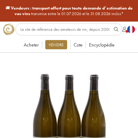
🚚
Vendeurs :
transport offert pour toute demande d’estimation de
vos vins
transmise entre le 01.07.2026 et le 31.08.2026 inclus*
Acheter
Cote
Encyclopédie
VENDRE