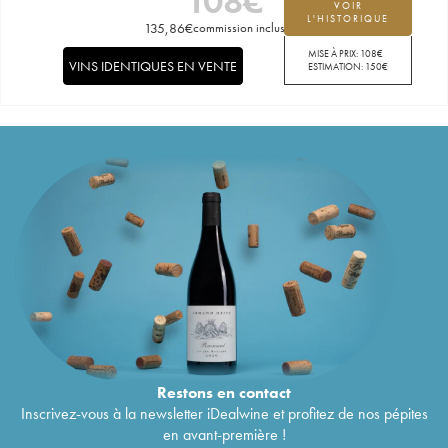
108
€
VOIR
L'HISTORIQUE
135,86
€
commission incluse
MISE À PRIX:
108
€
VINS IDENTIQUES EN VENTE
ESTIMATION:
150
€
Restons en
contact
Inscrivez-vous à la newsletter iDealwine et profitez de nos pépites
en avant-première !