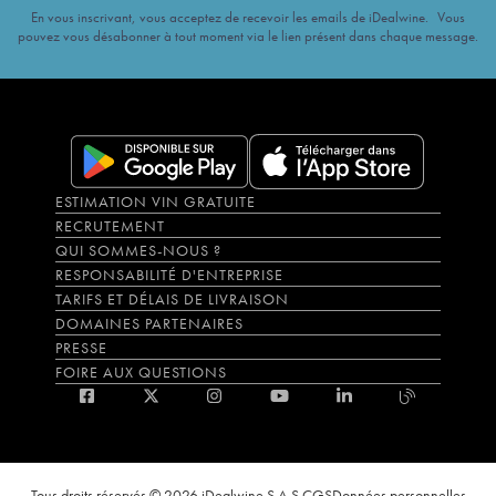
En vous inscrivant, vous acceptez de recevoir les emails de iDealwine. Vous
pouvez vous désabonner à tout moment via le lien présent dans chaque message.
ESTIMATION VIN GRATUITE
RECRUTEMENT
QUI SOMMES-NOUS ?
RESPONSABILITÉ D'ENTREPRISE
TARIFS ET DÉLAIS DE LIVRAISON
DOMAINES PARTENAIRES
PRESSE
FOIRE AUX QUESTIONS
Tous droits réservés © 2026 iDealwine S.A.S.
CGS
Données personnelles