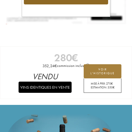
280
€
352,24
€
commission incluse
VOIR
VENDU
L'HISTORIQUE
MISE À PRIX:
270
€
VINS IDENTIQUES EN VENTE
ESTIMATION:
350
€