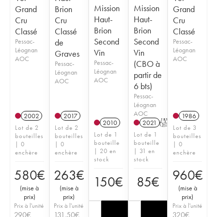
Mission
Mission
Grand
Brion
Grand
Haut-
Haut-
Cru
Cru
Cru
Brion
Brion
Classé
Classé
Classé
Second
Second
Pessac-
de
Pessac-
Léognan
Léognan
Vin
Vin
Graves
AOC
AOC
Pessac-
(CBO à
Pessac-
Léognan
Léognan
partir de
AOC
AOC
6 bts)
Pessac-
Léognan
AOC
2002
2017
1986
2010
2021
T
Lot de 2
Lot de 2
Lot de 3
Lot de 1
Lot de 1
bouteilles
bouteilles
bouteilles
bouteille
bouteille
| 0
| 0
| 0
| 20 en
| 31 en
enchère
enchère
enchère
stock
stock
580
€
263
€
960
€
150
€
85
€
(
mise à
(
mise à
(
mise à
prix
)
prix
)
prix
)
Prix à l'unité
Prix à l'unité
Prix à l'unité
290
€
131,50
€
320
€