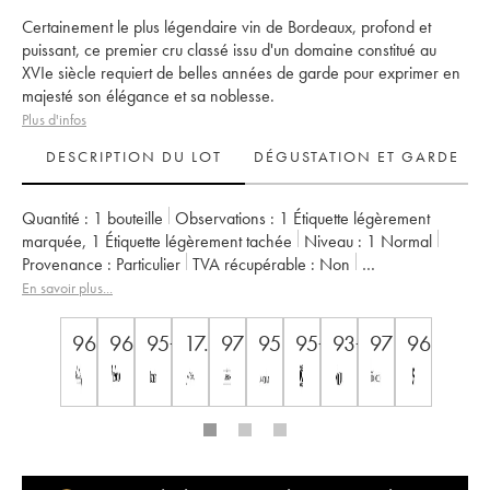
Certainement le plus légendaire vin de Bordeaux, profond et
puissant, ce premier cru classé issu d'un domaine constitué au
XVIe siècle requiert de belles années de garde pour exprimer en
majesté son élégance et sa noblesse.
Plus d'infos
DESCRIPTION DU LOT
DÉGUSTATION ET GARDE
Quantité :
1 bouteille
Observations :
1 Étiquette légèrement
marquée
,
1 Étiquette légèrement tachée
Niveau :
1
Normal
Provenance :
particulier
TVA récupérable :
non
Région :
Bordeaux
Appellation :
Pessac-Léognan
En savoir plus...
Classement :
1er Grand Cru Classé
Propriétaire :
Domaines Clarence Dillon
96
96
95+
17.5
97
95
95+
93+
97
96