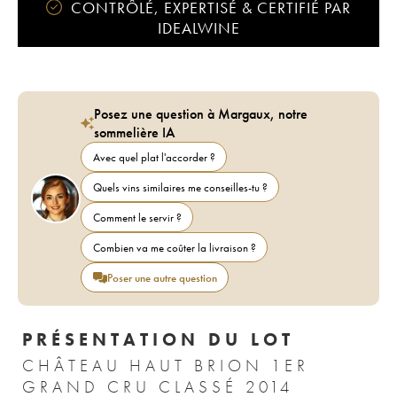
CONTRÔLÉ, EXPERTISÉ & CERTIFIÉ PAR
IDEALWINE
Posez une question à Margaux, notre
sommelière IA
Avec quel plat l'accorder ?
Quels vins similaires me conseilles-tu ?
Comment le servir ?
Combien va me coûter la livraison ?
Poser une autre question
PRÉSENTATION DU LOT
CHÂTEAU HAUT BRION 1ER
GRAND CRU CLASSÉ 2014