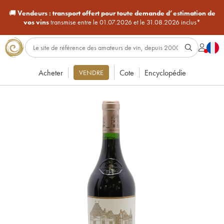
🚚
Vendeurs :
transport offert pour toute demande d’estimation de
vos vins
transmise entre le 01.07.2026 et le 31.08.2026 inclus*
Acheter
Cote
Encyclopédie
VENDRE