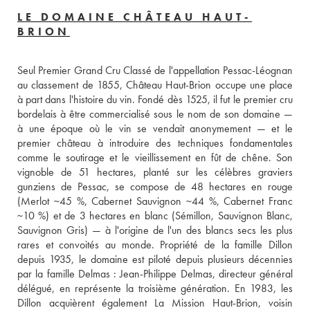
LE DOMAINE CHÂTEAU HAUT-
BRION
Seul Premier Grand Cru Classé de l'appellation Pessac-Léognan 
au classement de 1855, Château Haut-Brion occupe une place 
à part dans l'histoire du vin. Fondé dès 1525, il fut le premier cru 
bordelais à être commercialisé sous le nom de son domaine — 
à une époque où le vin se vendait anonymement — et le 
premier château à introduire des techniques fondamentales 
comme le soutirage et le vieillissement en fût de chêne. Son 
vignoble de 51 hectares, planté sur les célèbres graviers 
gunziens de Pessac, se compose de 48 hectares en rouge 
(Merlot ~45 %, Cabernet Sauvignon ~44 %, Cabernet Franc 
~10 %) et de 3 hectares en blanc (Sémillon, Sauvignon Blanc, 
Sauvignon Gris) — à l'origine de l'un des blancs secs les plus 
rares et convoités au monde. Propriété de la famille Dillon 
depuis 1935, le domaine est piloté depuis plusieurs décennies 
par la famille Delmas : Jean-Philippe Delmas, directeur général 
délégué, en représente la troisième génération. En 1983, les 
Dillon acquièrent également La Mission Haut-Brion, voisin 