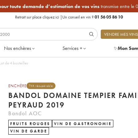
 pour toute demande d’estimation de vos vins
transmise entre le 
Retrait sur place
cliquez ici
|
Un conseil en vin ?
01 56 05 86 10
VENDRE MES VINS
Nos enchères
Services +
✨
Mon Som
ot de 4 bouteilles
ENCHÈRE
TVA récupérable
BANDOL DOMAINE TEMPIER FAMI
PEYRAUD 2019
Bandol AOC
FRUITS ROUGES
VIN DE GASTRONOMIE
VIN DE GARDE