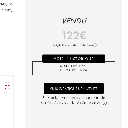
s), La 
n sud, 
VENDU
122
€
153,48
€
commission incluse
VOIR L'HISTORIQUE
MISE À PRIX:
112
€
ESTIMATION:
160
€
VINS IDENTIQUES EN VENTE
En stock, livraison estimée entre le
20/07/2026 et le 23/07/2026