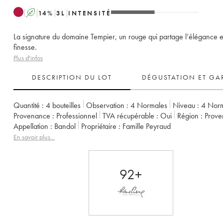
A
14
%
3
L
INTENSITÉ
La signature du domaine Tempier, un rouge qui partage l’élégance e
finesse.
Plus d'infos
DESCRIPTION DU LOT
DÉGUSTATION ET GA
Quantité :
4 bouteilles
Observation :
4 Normales
Niveau :
4
Nor
Provenance :
professionnel
TVA récupérable :
oui
Région :
Prov
Appellation :
Bandol
Propriétaire :
Famille Peyraud
En savoir plus...
92+