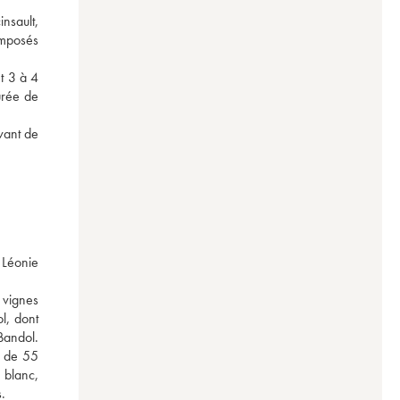
sault, 
mposés 
t 3 à 4 
rée de 
ant de 
Léonie 
vignes 
, dont 
andol. 
 de 55 
blanc, 
.