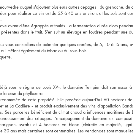
vèdre auquel s'ajoutent plusieurs autres cépages : du grenache, du cin
ées pour réaliser ce vin est de 35 à 40 ans environ, et les sols sont co
. 
 cave avant d'être égrappés et foulés. La fermentation durée alors pendan
résentes dans le fruit. S'en suit un élevage en foudres pendant une du
ous vous conseillons de patienter quelques années, de 5, 10 à 15 ans, av
es qui mêlent également du tabac ou du sous-bois.  
quette.
 déjà sous le règne de Louis XV-, le domaine Tempier doit son essor à 
e la crise du phylloxera. 
a renommée de cette propriété. Elle possède aujourd'hui 60 hectares de 
et et La Cadière - et produit exclusivement des vins d'appellation Bandol
. Ses parcelles bénéficient du climat chaud à influences maritimes de B
r l'épanouissement des cépages. L’encépagement du domaine est composé
arignan, syrah) et 4 hectares en blanc (clairette en majorité, ugni 
e 30 ans mais certaines sont centenaires. Les vendanges sont manuelles