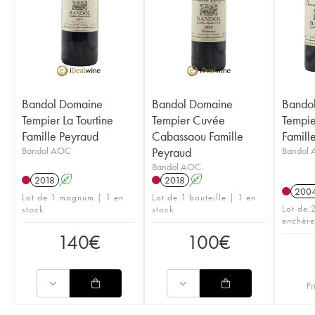
Bandol Domaine
Bandol Domaine
Bando
Tempier La Tourtine
Tempier Cuvée
Tempie
Famille Peyraud
Cabassaou Famille
Famill
Bandol AOC
Peyraud
Bandol
Bandol AOC
2018
A
2018
A
200
Lot de 1 magnum | 1 en
Lot de 1 bouteille | 1 en
Lot de 2
stock
stock
enchère
140
€
100
€
Pr