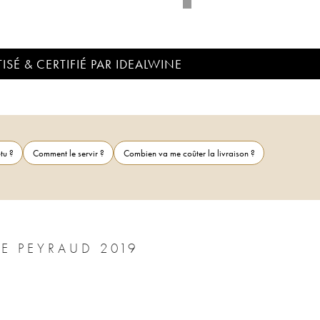
ISÉ & CERTIFIÉ PAR IDEALWINE
tu ?
Comment le servir ?
Combien va me coûter la livraison ?
E PEYRAUD 2019