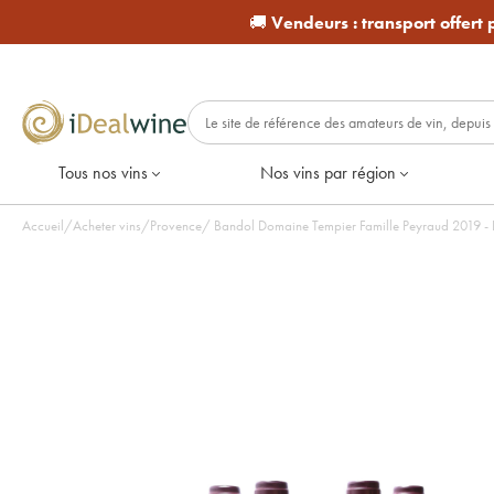
🚚
Vendeurs :
transport offert
Tous nos vins
Nos vins par région
Accueil
/
Acheter vins
/
Provence
/
Bandol Domaine Tempier Famille Peyraud 2019 - L