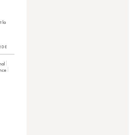
t la
RDE
mal
ence