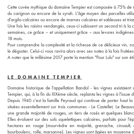
Cette cuvée mythique du domaine Tempier est composée à 75% de mour
du carignon ou encore de la syrah. L'âge moyen des parcelles utilis
d'argilo-calcaires ou encore de marnes calcaires et sableuses et trias
Une fois les raisins vendangés, ceux-ci subissent un second tri à la
semaines, ce grâce – et uniquement grâce – aux levures indigènes p
18 mois. 
Pour comprendre la complexité et la richesse de ce délicieux vin, n
le déguster. Celui-ci vous ravira alors avec ses notes à la fois fruité
A noter que le millésime 2017 porte la mention "Pour Lulu" sur son éti
LE DOMAINE TEMPIER
Domaine historique de l'appellation Bandol - les vignes existaient
Tempier, qui, à la fin du XIXème siècle, replanta les vignes à l'issue d
Depuis 1940 c'est la famille Peyraud qui continue de porter haut l
situées essentiellement sur trois communes - Le Castellet, Le Beauss
une grande majorité de rouges, un tiers de rosés et quelques blancs
Elles évoluent sur des sols squelettiques calcaires, parfaits pou
hectares en rouge (mourvèdre en majorité, grenache, cinsault, c
bourboulenc, rolle, marsanne). Les vignes sont âgées en moyenne d