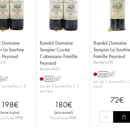
l Domaine
Bandol Domaine
Bandol Domaine
r La Tourtine
Tempier Cuvée
Tempier La Tourtin
e Peyraud
Cabassaou Famille
Famille Peyraud
 AOC
Peyraud
Bandol AOC
Bandol AOC
2022
A
4
A
2012
A
Lot de 1 bouteille |
 bouteilles | 0
Lot de 2 bouteilles | 1
stock
enchère
72
€
198
€
180
€
(
mise à prix
)
(
prix actuel
)
99
€
90
€
ix à l'unité
Prix à l'unité