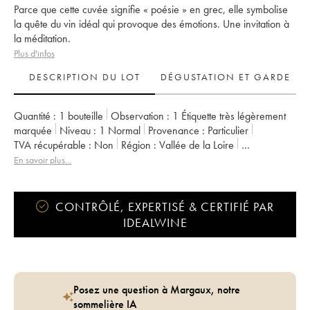
Parce que cette cuvée signifie « poésie » en grec, elle symbolise
la quête du vin idéal qui provoque des émotions. Une invitation à
la méditation.
Plus d'infos
DESCRIPTION DU LOT
DÉGUSTATION ET GARDE
Quantité :
1 bouteille
Observation :
1 Étiquette très légèrement
marquée
Niveau :
1
Normal
Provenance :
particulier
TVA récupérable :
non
Région :
Vallée de la Loire
Appellation :
Vin de France
En savoir plus...
Propriétaire :
Clos des Plantes - Olivier Lejeune
CONTRÔLÉ, EXPERTISÉ & CERTIFIÉ PAR
IDEALWINE
Posez une question à Margaux, notre
sommelière IA