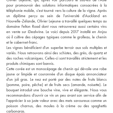
pour promouvoir des solutions informatiques consacrées à la 
téléphonie mobile, s'est tourné vers la culture de la vigne. Après 
un diplôme perçu au sein de l'université d'Auckland en 
Nouvelle-Zélande, Olivier Lejeune a travaillé quelques temps au 
domaine Felton Road dont vous retrouverez aussi certains vins 
en vente sur iDealwine. Le voici depuis 2017 installé en Anjou 
où il cultive des cépages typiques comme le grolleau, le chenin 
et le cabernet-franc. 
Les vignes bénéficient d'un superbe terroir aux sols multiples et 
variés. Nous retrouvons ainsi des schistes, des grès, du quartz et 
des roches volcaniques. Celles-ci sont travaillés strictement et les 
produits chimiques sont bannis. 
Cette cuvée est un monocépage de chenin qui dévoile une robe 
jaune or limpide et couronnée d'un disque épais annonciateur 
d'un joli gras. Le nez est porté par des notes de fruits blancs 
(pomme, poire, pêche) et de fruits secs (amande, noisette). Le 
bouquet introduit une bouche vine, vive et élégante. Nous vous 
recommandons d'ouvrir ce vin un peu avant son service afin de 
l'apprécier à sa juste valeur avec des mets savoureux comme un 
poisson charnus, des moules à la crème ou des spaghettis 
carbonaras.