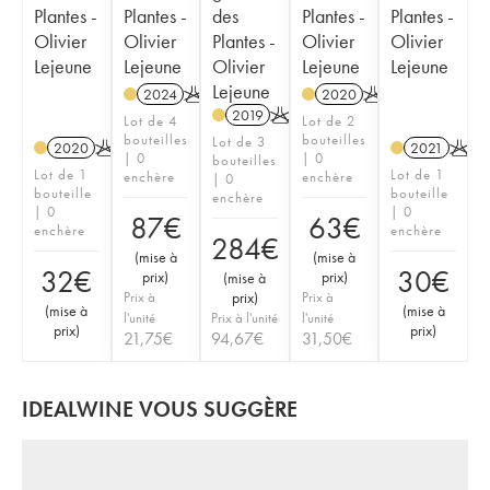
Plantes -
Plantes -
des
Plantes -
Plantes -
Olivier
Olivier
Plantes -
Olivier
Olivier
Lejeune
Lejeune
Olivier
Lejeune
Lejeune
Lejeune
2024
K
2020
K
2019
K
Lot de 4
Lot de 2
bouteilles
bouteilles
Lot de 3
2020
K
2021
K
| 0
| 0
bouteilles
Lot de 1
Lot de 1
enchère
enchère
| 0
bouteille
bouteille
enchère
| 0
| 0
87
€
63
€
enchère
enchère
284
€
(
mise à
(
mise à
32
€
30
€
prix
)
prix
)
(
mise à
Prix à
prix
)
Prix à
(
mise à
(
mise à
l'unité
Prix à l'unité
l'unité
prix
)
prix
)
21,75
€
94,67
€
31,50
€
IDEALWINE VOUS SUGGÈRE