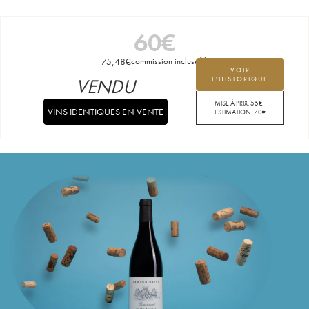
60
€
75,48
€
commission incluse
VOIR
VENDU
L'HISTORIQUE
MISE À PRIX:
55
€
VINS IDENTIQUES EN VENTE
ESTIMATION:
70
€