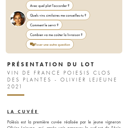
Avec quel plat l'accorder ?
Quels vins similaires me conseilles-tu ?
Comment le servir ?
Combien va me coûter la livraison ?
Poser une autre question
PRÉSENTATION DU LOT
VIN DE FRANCE POIESIS CLOS
DES PLANTES - OLIVIER LEJEUNE
2021
LA CUVÉE
Poïèsis est la première cuvée réalisée par le jeune vigneron 
Olivier Lejeune, qui, après voir parcouru le sud-est de l'Asie 