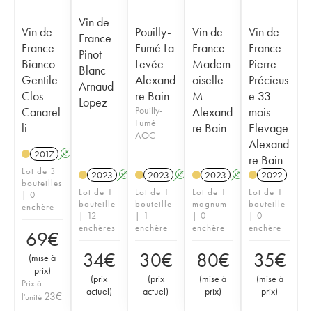
Vin de
Vin de
Pouilly-
Vin de
Vin de
France
France
Fumé La
France
France
Pinot
Bianco
Levée
Madem
Pierre
Blanc
Gentile
Alexand
oiselle
Précieus
Arnaud
Clos
re Bain
M
e 33
Lopez
Canarel
Pouilly-
Alexand
mois
Fumé
li
re Bain
Elevage
AOC
Alexand
2017
A
re Bain
Lot de 3
2023
A
2023
A
K
2023
A
K
2022
bouteilles
Lot de 1
Lot de 1
Lot de 1
Lot de 1
| 0
bouteille
bouteille
magnum
bouteille
enchère
| 12
| 1
| 0
| 0
enchères
enchère
enchère
enchère
69
€
34
€
30
€
80
€
35
€
(
mise à
prix
)
(
prix
(
prix
(
mise à
(
mise à
Prix à
actuel
)
actuel
)
prix
)
prix
)
23
€
l'unité