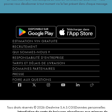
pouvez vous désabonner à tout moment via le lien présent dans chaque message.
ESTIMATION VIN GRATUITE
RECRUTEMENT
QUI SOMMES-NOUS ?
RESPONSABILITÉ D'ENTREPRISE
TARIFS ET DÉLAIS DE LIVRAISON
DOMAINES PARTENAIRES
PRESSE
FOIRE AUX QUESTIONS
Tous droits réservés © 2026 iDealwine S.A.S.
CGS
Données personnelles
Interdiction de vente de boissons alcooliques aux mineurs de