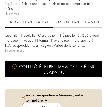
équilibre précieux entre texture cristalline et aromatique bien
mûre.
Plus d'infos
DESCRIPTION DU LOT
DÉGUSTATION ET GARDE
Quantité :
1 bouteille
Observation :
1 Étiquette très légèrement
marquée
Niveau :
1
Normal
Provenance :
professionnel
TVA récupérable :
oui
Région :
Vallée de la Loire
Appellation :
Vin de France
Propriétaire :
Alexandre Bain
En savoir plus...
CONTRÔLÉ, EXPERTISÉ & CERTIFIÉ PAR
IDEALWINE
Posez une question à Margaux, notre
sommelière IA
Avec quel plat l'accorder ?