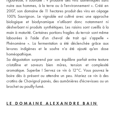
rigoureuse, il souhaite : « produire des vins authentiques sans 
nuire aux hommes, à la terre ou à l'environnement ». Créé en 
2007, son domaine de 11 hectares produit des vins en cépage 
100% Sauvignon. Le vignoble est cultivé avec une approche 
biologique et biodynamique n'utilisant donc notamment ni 
désherbant ni produits synthétiques. Les raisins sont cueillis à la 
main à maturité. Certaines portions fragiles du terroir sont même 
labourées à l'aide d'un cheval de trait qui s'appelle « 
Phénomène ». La fermentation a été déclenchée grâce aux 
levures indigènes et le soufre n'a été ajouté qu'en dose 
homéopathique. 
Sa dégustation surprend par son équilibre parfait entre texture 
cristalline et saveurs bien mûres, tension et complexité 
aromatique. Superbe ! Servez ce vin à 12°C. Vous pouvez le 
boire dès à présent ou attendre un peu. Mariez ce vin à des 
crottins de Chavignol panés, des aumônières d'écrevisses ou un 
brochet au pouilly-fumé.
LE DOMAINE ALEXANDRE BAIN