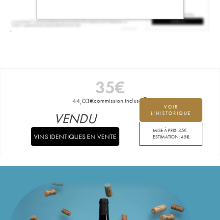
35
€
44,03
€
commission incluse
VOIR
VENDU
L'HISTORIQUE
MISE À PRIX:
35
€
VINS IDENTIQUES EN VENTE
ESTIMATION:
45
€