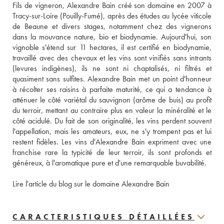
Fils de vigneron, Alexandre Bain créé son domaine en 2007 à 
Tracy-sur-Loire (Pouilly-Fumé), après des études au lycée viticole 
de Beaune et divers stages, notamment chez des vignerons 
dans la mouvance nature, bio et biodynamie. Aujourd'hui, son 
vignoble s'étend sur 11 hectares, il est certifié en biodynamie, 
travaillé avec des chevaux et les vins sont vinifiés sans intrants 
(levures indigènes), ils ne sont ni chaptalisés, ni filtrés et 
quasiment sans sulfites. Alexandre Bain met un point d'honneur 
à récolter ses raisins à parfaite maturité, ce qui a tendance à 
atténuer le côté variétal du sauvignon (arôme de buis) au profit 
du terroir, mettant au contraire plus en valeur la minéralité et le 
côté acidulé. Du fait de son originalité, les vins perdent souvent 
l'appellation, mais les amateurs, eux, ne s'y trompent pas et lui 
restent fidèles. Les vins d'Alexandre Bain expriment avec une 
franchise rare la typicité de leur terroir, ils sont profonds et 
généreux, à l'aromatique pure et d'une remarquable buvabilité. 
Lire l'article du blog sur le domaine Alexandre Bain
CARACTERISTIQUES DÉTAILLÉES