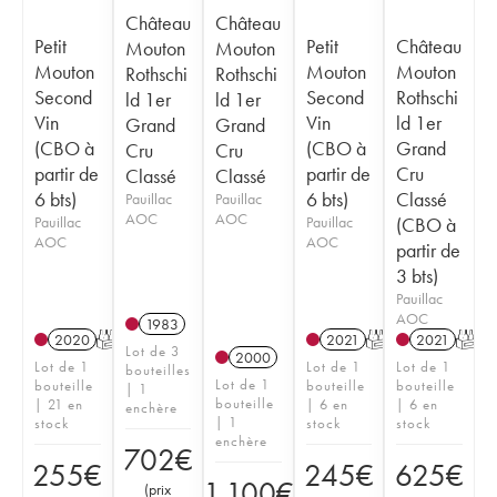
Château
Château
Petit
Petit
Château
Mouton
Mouton
Mouton
Mouton
Mouton
Rothschi
Rothschi
Second
Second
Rothschi
ld 1er
ld 1er
Vin
Vin
ld 1er
Grand
Grand
(CBO à
(CBO à
Grand
Cru
Cru
partir de
partir de
Cru
Classé
Classé
6 bts)
6 bts)
Classé
Pauillac
Pauillac
AOC
AOC
Pauillac
Pauillac
(CBO à
AOC
AOC
partir de
3 bts)
Pauillac
AOC
1983
2020
T
2021
T
2021
T
Lot de 3
2000
Lot de 1
Lot de 1
Lot de 1
bouteilles
Lot de 1
bouteille
bouteille
bouteille
| 1
bouteille
| 21 en
| 6 en
| 6 en
enchère
| 1
stock
stock
stock
enchère
702
€
255
€
245
€
625
€
1 100
€
(
prix