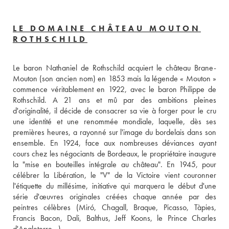
LE DOMAINE CHÂTEAU MOUTON
ROTHSCHILD
Le baron Nathaniel de Rothschild acquiert le château Brane-
Mouton (son ancien nom) en 1853 mais la légende « Mouton » 
commence véritablement en 1922, avec le baron Philippe de 
Rothschild. A 21 ans et mû par des ambitions pleines 
d'originalité, il décide de consacrer sa vie à forger pour le cru 
une identité et une renommée mondiale, laquelle, dès ses 
premières heures, a rayonné sur l'image du bordelais dans son 
ensemble. En 1924, face aux nombreuses déviances ayant 
cours chez les négociants de Bordeaux, le propriétaire inaugure 
la "mise en bouteilles intégrale au château". En 1945, pour 
célébrer la Libération, le "V" de la Victoire vient couronner 
l'étiquette du millésime, initiative qui marquera le début d'une 
série d'œuvres originales créées chaque année par des 
peintres célèbres (Miró, Chagall, Braque, Picasso, Tàpies, 
Francis Bacon, Dali, Balthus, Jeff Koons, le Prince Charles 
d'Angleterre...). 