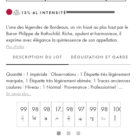
T
13
%
6
L
INTENSITÉ
L'une des légendes de Bordeaux, un vin hissé au plus haut par le
Baron Philippe de Rothschild. Riche, opulent et harmonieux, il
exprime avec élégance la quintessence de son appellation.
Plus d'infos
DESCRIPTION DU LOT
DÉGUSTATION ET GARDE
Quantité :
1 impériale
Observations :
1 Étiquette très légèrement
marquée
,
1 Étiquette très légèrement abimée
,
1 Traces anciennes
coulures
Niveau :
1
Normal
Provenance :
professionnel
TVA récupérable :
oui
Région :
Bordeaux
Appellation :
Pauillac
En savoir plus...
Classement :
1er Grand Cru Classé
Propriétaire :
Famille Rothschild
99
98
98
17.5
98
97
99
98
100