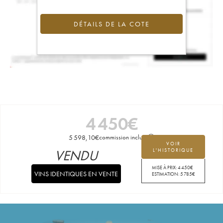
DÉTAILS DE LA COTE
4 450
€
5 598,10
€
commission incluse
VOIR
VENDU
L'HISTORIQUE
MISE À PRIX:
4 450
€
VINS IDENTIQUES EN VENTE
ESTIMATION:
5 785
€