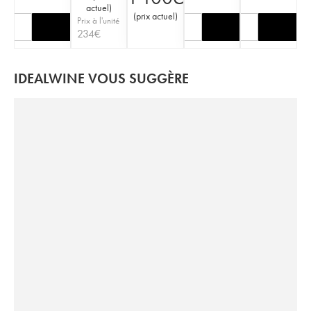
actuel
)
(
prix actuel
)
Prix à l'unité
234
€
IDEALWINE VOUS SUGGÈRE