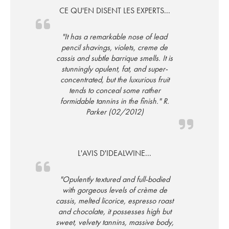
CE QU'EN DISENT LES EXPERTS...
"It has a remarkable nose of lead
pencil shavings, violets, creme de
cassis and subtle barrique smells. It is
stunningly opulent, fat, and super-
concentrated, but the luxurious fruit
tends to conceal some rather
formidable tannins in the finish." R.
Parker (02/2012)
L'AVIS D'IDEALWINE...
"Opulently textured and full-bodied
with gorgeous levels of crème de
cassis, melted licorice, espresso roast
and chocolate, it possesses high but
sweet, velvety tannins, massive body,