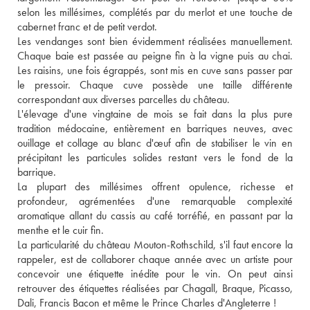
selon les millésimes, complétés par du merlot et une touche de 
cabernet franc et de petit verdot. 
Les vendanges sont bien évidemment réalisées manuellement. 
Chaque baie est passée au peigne fin à la vigne puis au chai. 
Les raisins, une fois égrappés, sont mis en cuve sans passer par 
le pressoir. Chaque cuve possède une taille différente 
correspondant aux diverses parcelles du château. 
L'élevage d'une vingtaine de mois se fait dans la plus pure 
tradition médocaine, entièrement en barriques neuves, avec 
ouillage et collage au blanc d'œuf afin de stabiliser le vin en 
précipitant les particules solides restant vers le fond de la 
barrique. 
La plupart des millésimes offrent opulence, richesse et 
profondeur, agrémentées d'une remarquable complexité 
aromatique allant du cassis au café torréfié, en passant par la 
menthe et le cuir fin. 
La particularité du château Mouton-Rothschild, s'il faut encore la 
rappeler, est de collaborer chaque année avec un artiste pour 
concevoir une étiquette inédite pour le vin. On peut ainsi 
retrouver des étiquettes réalisées par Chagall, Braque, Picasso, 
Dali, Francis Bacon et même le Prince Charles d'Angleterre !