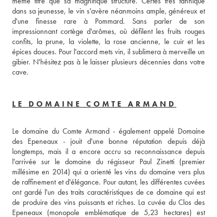
même titre que sa magnifique structure. Certes très tannique 
dans sa jeunesse, le vin s'avère néanmoins ample, généreux et 
d'une finesse rare à Pommard. Sans parler de son 
impressionnant cortège d'arômes, où défilent les fruits rouges 
confits, la prune, la violette, la rose ancienne, le cuir et les 
épices douces. Pour l'accord mets vin, il sublimera à merveille un 
gibier. N'hésitez pas à le laisser plusieurs décennies dans votre 
cave.
LE DOMAINE COMTE ARMAND
Le domaine du Comte Armand - également appelé Domaine 
des Epeneaux - jouit d'une bonne réputation depuis déjà 
longtemps, mais il a encore accru sa reconnaissance depuis 
l'arrivée sur le domaine du régisseur Paul Zinetti (premier 
millésime en 2014) qui a orienté les vins du domaine vers plus 
de raffinement et d'élégance. Pour autant, les différentes cuvées 
ont gardé l'un des traits caractéristiques de ce domaine qui est 
de produire des vins puissants et riches. La cuvée du Clos des 
Epeneaux (monopole emblématique de 5,23 hectares) est 