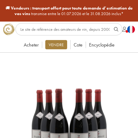
🚚
Vendeurs :
transport offert pour toute demande d’estimation de
vos vins
transmise entre le 01.07.2026 et le 31.08.2026 inclus*
Acheter
Cote
Encyclopédie
VENDRE