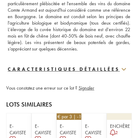
particulièrement plébiscitée et l'ensemble des vins du domaine 
Comte Armand est aujourd'hui considéré comme une référence 
en Bourgogne. Le domaine est conduit selon les principes de 
l'agriculture biologique et biodynamique (tous deux certifiés). 
L’élevage de la cuvée historique du domaine est d’environ 22 
mois en fût de chêne (dont 40-50% de bois neuf, avec chauffe 
légère). Les vins présentent de beaux potentiels de gardes, 
s’appréciant sur quelques décennies.
CARACTERISTIQUES DÉTAILLÉES
Vous constatez une erreur sur ce lot ?
Signaler
LOTS SIMILAIRES
171
€
par 3 | -10%
E-
E-
E-
E-
ENCHÈRE
CAVISTE
CAVISTE
CAVISTE
CAVISTE
2