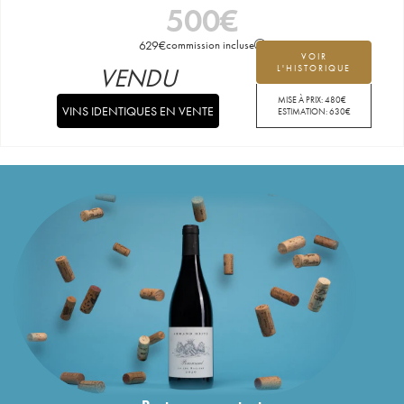
500
€
629
€
commission incluse
VOIR
VENDU
L'HISTORIQUE
MISE À PRIX:
480
€
VINS IDENTIQUES EN VENTE
ESTIMATION:
630
€