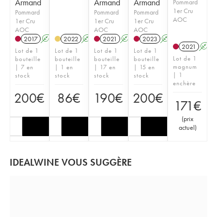
Armand
Armand
Armand
Pommard
1er Cru
Pommard
Pommard
Pommard
AOC
1er Cru
1er Cru
1er Cru
AOC
AOC
AOC
2017
A
2022
A
2021
A
2023
A
2021
A
Lot de 1
Lot de 1
Lot de 1
Lot de 1
Lot de 1
bouteille
bouteille
bouteille
bouteille
magnum
| 7 en
| 1 en
| 17 en
| 15 en
| 1
stock
stock
stock
stock
enchère
200
€
86
€
190
€
200
€
171
€
(
prix
actuel
)
IDEALWINE VOUS SUGGÈRE