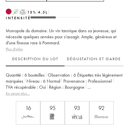
A
T
13
%
4.5
L
INTENSITÉ
Monopole du domaine. Un vin tannique dans sa jeunesse, qui
nécessite quelques années pour s'assagir. Ample, généreux et
d'une finesse rare à Pommard.
Plus d'infos
DESCRIPTION DU LOT
DÉGUSTATION ET GARDE
Quantité :
6 bouteilles
Observation :
6 Étiquettes très légèrement
marquées
Niveau :
6
Normal
Provenance :
professionnel
TVA récupérable :
oui
Région :
Bourgogne
Appellation :
Pommard
Classement :
1er Cru
En savoir plus...
Propriétaire :
Comte Armand
16
95
93
92