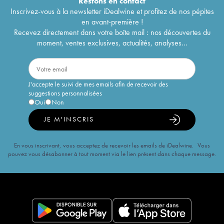
Restons en
contact
Inscrivez-vous à la newsletter iDealwine et profitez de nos pépites
en avant-première !
Recevez directement dans votre boîte mail : nos découvertes du
moment, ventes exclusives, actualités, analyses...
J'accepte le suivi de mes emails afin de recevoir des
suggestions personnalisées
Oui
Non
JE M'INSCRIS
En vous inscrivant, vous acceptez de recevoir les emails de iDealwine. Vous
pouvez vous désabonner à tout moment via le lien présent dans chaque message.