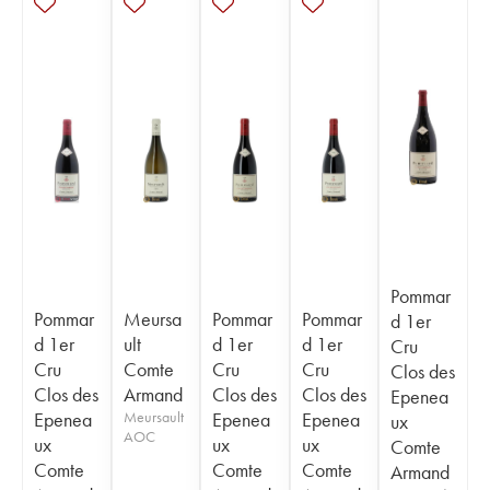
Pommar
Pommar
Meursa
Pommar
Pommar
d 1er
d 1er
ult
d 1er
d 1er
Cru
Cru
Comte
Cru
Cru
Clos des
Clos des
Armand
Clos des
Clos des
Epenea
Epenea
Meursault
Epenea
Epenea
ux
AOC
ux
ux
ux
Comte
Comte
Comte
Comte
Armand