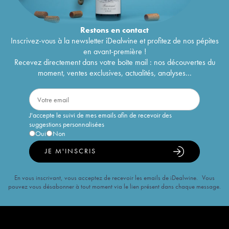
Restons en
contact
Inscrivez-vous à la newsletter iDealwine et profitez de nos pépites
en avant-première !
Recevez directement dans votre boîte mail : nos découvertes du
moment, ventes exclusives, actualités, analyses...
J'accepte le suivi de mes emails afin de recevoir des
suggestions personnalisées
Oui
Non
JE M'INSCRIS
En vous inscrivant, vous acceptez de recevoir les emails de iDealwine. Vous
pouvez vous désabonner à tout moment via le lien présent dans chaque message.