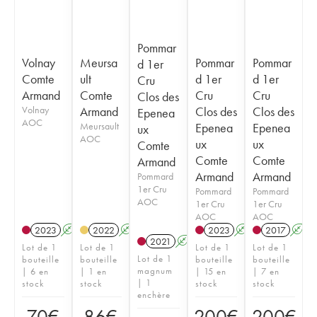
Pommar
Volnay
Meursa
Pommar
Pommar
d 1er
Comte
ult
d 1er
d 1er
Cru
Armand
Comte
Cru
Cru
Clos des
Volnay
Armand
Clos des
Clos des
Epenea
AOC
Meursault
Epenea
Epenea
ux
AOC
ux
ux
Comte
Comte
Comte
Armand
Armand
Armand
Pommard
1er Cru
Pommard
Pommard
AOC
1er Cru
1er Cru
AOC
AOC
2023
A
2022
A
2023
A
2017
A
2021
A
T
Lot de 1
Lot de 1
Lot de 1
Lot de 1
Lot de 1
bouteille
bouteille
bouteille
bouteille
magnum
| 6 en
| 1 en
| 15 en
| 7 en
| 1
stock
stock
stock
stock
enchère
70
€
86
€
200
€
200
€