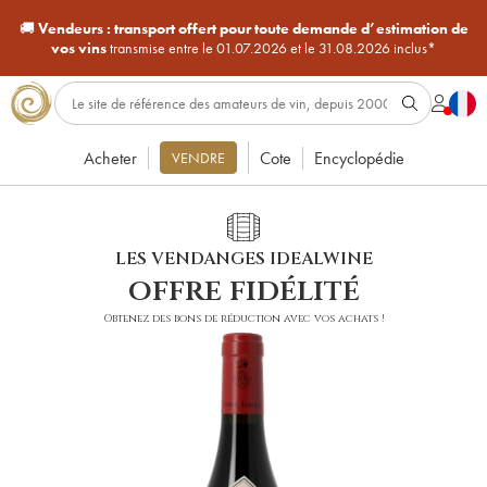
🚚
Vendeurs :
transport offert pour toute demande d’estimation de
vos vins
transmise entre le 01.07.2026 et le 31.08.2026 inclus*
Acheter
Cote
Encyclopédie
VENDRE
LES VENDANGES IDEALWINE
offre fidélité
Obtenez des bons de réduction avec vos achats !