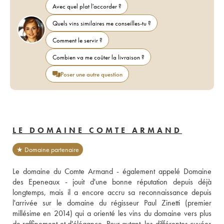
Avec quel plat l'accorder ?
Quels vins similaires me conseilles-tu ?
Comment le servir ?
Combien va me coûter la livraison ?
Poser une autre question
LE DOMAINE COMTE ARMAND
★ Domaine partenaire
Le domaine du Comte Armand - également appelé Domaine 
des Epeneaux - jouit d'une bonne réputation depuis déjà 
longtemps, mais il a encore accru sa reconnaissance depuis 
l'arrivée sur le domaine du régisseur Paul Zinetti (premier 
millésime en 2014) qui a orienté les vins du domaine vers plus 
de raffinement et d'élégance. Pour autant, les différentes cuvées 