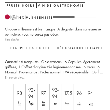
FRUITS NOIRS
VIN DE GASTRONOMIE
T
14
%
9
L
INTENSITÉ
Chaque millésime est bien unique. A déguster dans sa jeunesse
ou mature, vous ne serez pas déçu.
Plus d'infos
DESCRIPTION DU LOT
DÉGUSTATION ET GARDE
Quantité :
6 magnums
Observations :
6 Capsules légèrement
griffées
,
1 Coffret d'origine très légèrement abimé
Niveau :
6
Normal
Provenance :
professionnel
TVA récupérable :
oui
Région :
Bordeaux
Appellation :
Saint-Émilion Grand Cru
En savoir plus...
Propriétaire :
François et Emilie Mitjiavile
92-
92-
98
97
17.5
96
94+
94
94