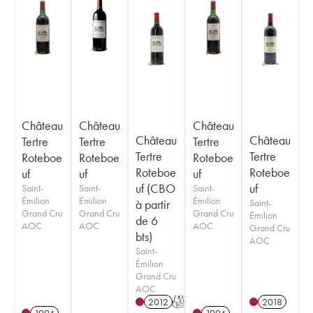
Château
Château
Château
Château
Château
Tertre
Tertre
Tertre
Tertre
Tertre
Roteboe
Roteboe
Roteboe
Roteboe
Roteboe
uf
uf
uf
uf (CBO
uf
Saint-
Saint-
Saint-
Émilion
Émilion
Émilion
à partir
Saint-
Grand Cru
Grand Cru
Grand Cru
Émilion
de 6
AOC
AOC
AOC
Grand Cru
bts)
AOC
Saint-
Émilion
Grand Cru
AOC
2012
T
2018