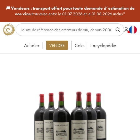
🚚
Vendeurs :
transport offert pour toute demande d’estimation de
vos vins
transmise entre le 01.07.2026 et le 31.08.2026 inclus*
Acheter
Cote
Encyclopédie
VENDRE