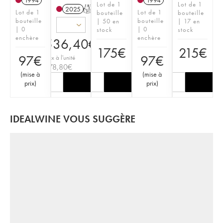
1994
1994
Lot de 1
Lot de 1
2025
T
Lot de 1
Lot de 1
bouteille
bouteille
bouteille
bouteille
| 50 en
| 17 en
| 0
| 0
stock
stock
enchère
enchère
536,40
€
175
€
215
€
97
€
97
€
Prix à l'unité
178,80
€
(
mise à
(
mise à
prix
)
prix
)
IDEALWINE VOUS SUGGÈRE