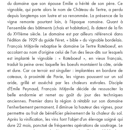
du domaine que son épouse Emilie a hérité de son père. Ce 
vignoble, qui porte alors le nom de Château du Tertre, a perdu 
depuis longtemps son lustre et sa renommée. La présence de la 
vigne remonte pourtant loin, à l'époque romaine. Quant à 
l'ensemble des bâtiments (chais et habitation), ils datent de la fin 
du XVIIème siècle. Le domaine est par ailleurs référencé dans 
l'édition de 1929 du guide Féret, « bible » du vignoble bordelais. 
François Mitjavile rebaptise le domaine Le Tertre Roteboeuf, en 
accolant au nom d'origine celui de l'un des lieux-dits sur lesquels 
est implanté le vignoble : « Roteboeuf », en vieux français, 
traduit la peine avec laquelle les boeufs montaient la côte, aride 
et dure. Car ce terroir est singulier : implantées en bordure de 
coteaux, à proximité de Pavie, les vignes poussent sur un sol 
aride, grillé et asséché par les chaleurs estivales. Disciple 
d'Emile Peynaud, François Mitjavile décide de ressusciter la 
belle endormie et remet au goût du jour des techniques 
anciennes. Premier dans la région à rétablir sur son domaine 
l'enherbement permanent, il diminue la hauteur des vignes, pour 
permettre au fruit de bénéficier pleinement de la chaleur du sol. 
Après la vinification, les vins font l'objet d'un élevage soigné qui 
dure 22 mois, ponctué de fréquentes opérations de soutirage. Le 