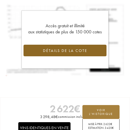
Accès gratuit et illimité
aux statistiques de plus de 150 000 cotes
DÉTAILS DE LA COTE
2 622
€
VOIR
L'HISTORIQUE
3 298,48
€
commission incluse
MISE À PRIX:
2 622
€
VINS IDENTIQUES EN VENTE
ESTIMATION:
3 420
€