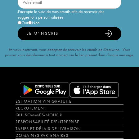
J'accepte le suivi de mes emails afin de recevoir des
suggestions personnalisées
Oui
Non
JE M'INSCRIS
En vous inscrivant, vous acceptez de recevoir les emails de iDealwine. Vous
pouvez vous désabonner à tout moment via le lien présent dans chaque message.
ESTIMATION VIN GRATUITE
RECRUTEMENT
QUI SOMMES-NOUS ?
RESPONSABILITÉ D'ENTREPRISE
TARIFS ET DÉLAIS DE LIVRAISON
DOMAINES PARTENAIRES