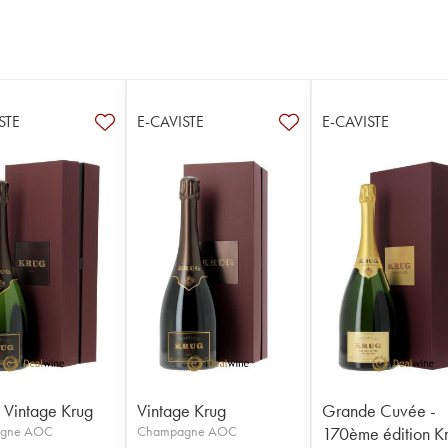
STE
E-CAVISTE
E-CAVISTE
t Vintage Krug
Vintage Krug
Grande Cuvée -
gne AOC
Champagne AOC
170ème édition K