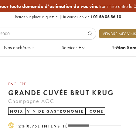
 pour toute demande d’estimation de vos vins
transmise entre le 
Retrait sur place
cliquez ici
|
Un conseil en vin ?
01 56 05 86 10
VENDRE MES VINS
Nos enchères
Services +
✨
Mon Som
ENCHÈRE
GRANDE CUVÉE BRUT KRUG
Champagne AOC
NOIX
VIN DE GASTRONOMIE
ICÔNE
H
12
%
0.75
L
INTENSITÉ