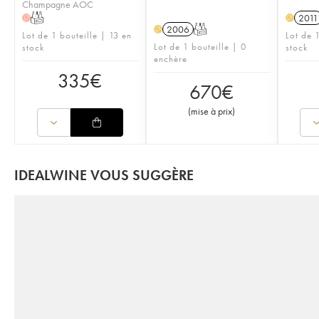
Champagne AOC
T
2011
H
H
2006
T
H
Lot de 1 bouteille | 13 en
Lot de 1
Lot de 1 bouteille | 0
stock
stock
enchère
335
€
670
€
(
mise à prix
)
IDEALWINE VOUS SUGGÈRE