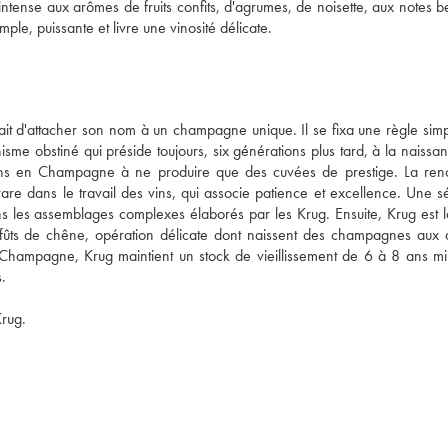
intense aux arômes de fruits confits, d'agrumes, de noisette, aux notes b
et briochées, ainsi que de moka. En bouche, elle se révèle souple, ample, puissante et livre une vinosité délicate. 
t d'attacher son nom à un champagne unique. Il se fixa une règle simpl
isme obstiné qui préside toujours, six générations plus tard, à la naissan
sons en Champagne à ne produire que des cuvées de prestige. La re
 dans le travail des vins, qui associe patience et excellence. Une sél
s les assemblages complexes élaborés par les Krug. Ensuite, Krug est la
fûts de chêne, opération délicate dont naissent des champagnes aux 
 Champagne, Krug maintient un stock de vieillissement de 6 à 8 ans mi
.
Krug.