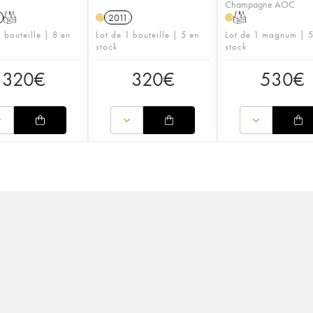
Champagne AOC
T
2011
T
H
H
 bouteille | 8 en
Lot de 1 bouteille | 5 en
Lot de 1 magnum | 5
stock
stock
320
€
320
€
530
€