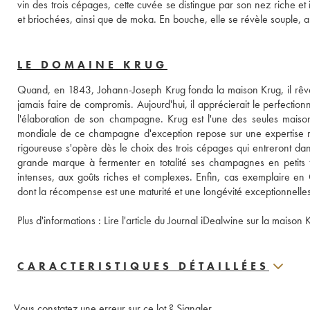
vin des trois cépages, cette cuvée se distingue par son nez riche et 
LE DOMAINE KRUG
Quand, en 1843, Johann-Joseph Krug fonda la maison Krug, il rêvai
jamais faire de compromis. Aujourd'hui, il apprécierait le perfectionn
l'élaboration de son champagne. Krug est l'une des seules mai
mondiale de ce champagne d'exception repose sur une expertise rare
rigoureuse s'opère dès le choix des trois cépages qui entreront dan
grande marque à fermenter en totalité ses champagnes en petits 
intenses, aux goûts riches et complexes. Enfin, cas exemplaire en
dont la récompense est une maturité et une longévité exceptionnelles
Plus d'informations : 
Lire l'article du Journal iDealwine sur la maison 
CARACTERISTIQUES DÉTAILLÉES
Vous constatez une erreur sur ce lot ?
Signaler