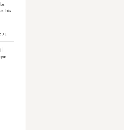
les
es très
RDE
l
gne