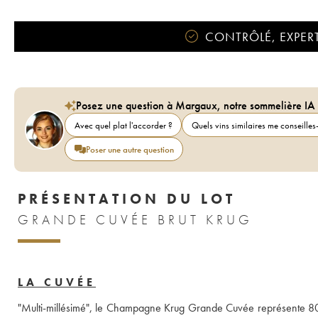
CONTRÔLÉ, EXPERT
Posez une question à Margaux, notre sommelière IA
Avec quel plat l'accorder ?
Quels vins similaires me conseilles-
Poser une autre question
PRÉSENTATION DU LOT
GRANDE CUVÉE BRUT KRUG
LA CUVÉE
"Multi-millésimé", le Champagne Krug Grande Cuvée représente 80%