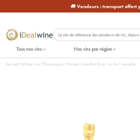
🚚
Vendeurs :
transport offert
Tous nos vins
Nos vins par région
Accueil
/
Acheter vins
/
Champagne
/
Grande Cuvée Brut Krug - Lot de 1 bouteille