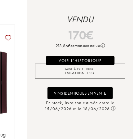
VENDU
170
€
213,86
€
commission incluse
VOIR L'HISTORIQUE
MISE À PRIX:
130
€
ESTIMATION:
170
€
VINS IDENTIQUES EN VENTE
En stock, livraison estimée entre le
15/06/2026 et le 18/06/2026
rug