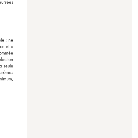
eurrées 
e : ne 
ce et à 
nommée 
ection 
 seule 
arômes 
nimum, 