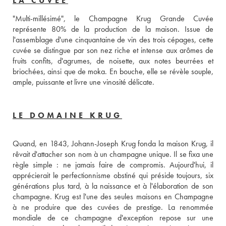
LA CUVÉE
"Multi-millésimé", le Champagne Krug Grande Cuvée 
représente 80% de la production de la maison. Issue de 
l'assemblage d'une cinquantaine de vin des trois cépages, cette 
cuvée se distingue par son nez riche et intense aux arômes de 
fruits confits, d'agrumes, de noisette, aux notes beurrées et 
briochées, ainsi que de moka. En bouche, elle se révèle souple, 
ample, puissante et livre une vinosité délicate. 
LE DOMAINE KRUG
Quand, en 1843, Johann-Joseph Krug fonda la maison Krug, il 
rêvait d'attacher son nom à un champagne unique. Il se fixa une 
règle simple : ne jamais faire de compromis. Aujourd'hui, il 
apprécierait le perfectionnisme obstiné qui préside toujours, six 
générations plus tard, à la naissance et à l'élaboration de son 
champagne. Krug est l'une des seules maisons en Champagne 
à ne produire que des cuvées de prestige. La renommée 
mondiale de ce champagne d'exception repose sur une 