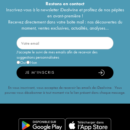
Restons en
contact
Inscrivez-vous à la newsletter iDealwine et profitez de nos pépites
en avant-première !
Recevez directement dans votre boîte mail : nos découvertes du
moment, ventes exclusives, actualités, analyses...
J'accepte le suivi de mes emails afin de recevoir des
suggestions personnalisées
Oui
Non
JE M'INSCRIS
En vous inscrivant, vous acceptez de recevoir les emails de iDealwine. Vous
pouvez vous désabonner à tout moment via le lien présent dans chaque message.