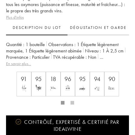
tous les oxymores (puissance et finesse, maturité et fraîcheur...) :
le propre des très grands vins.
Plus d'infos
DESCRIPTION DU LOT
DÉGUSTATION ET GARDE
Quantité :
1 bouteille
Observations :
1 Étiquette légèrement
marquée
,
1 Étiquette légèrement abimée
Niveau :
1
À 2,5 cm
Provenance :
particulier
TVA récupérable :
non
Région :
Champagne
Appellation :
Champagne
En savoir plus...
Propriétaire :
Krug
91
95
18
96
95
94
90
CONTRÔLÉ, EXPERTISÉ & CERTIFIÉ PAR
IDEALWINE