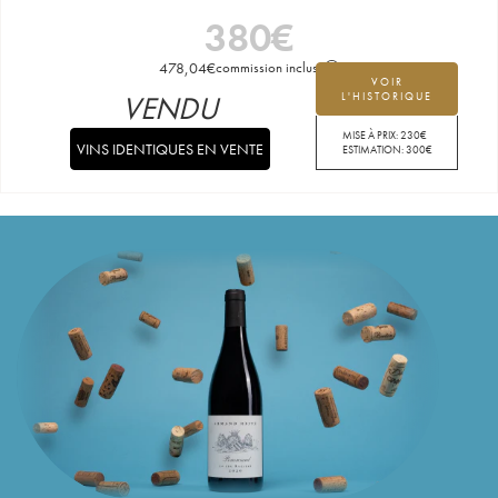
380
€
478,04
€
commission incluse
VOIR
VENDU
L'HISTORIQUE
MISE À PRIX:
230
€
VINS IDENTIQUES EN VENTE
ESTIMATION:
300
€