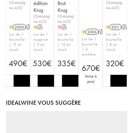
Champag
édition
Brut
Champag
ne AOC
ne AOC
Krug
Krug
Champag
Champag
ne AOC
ne AOC
2000
T
T
T
2011
T
H
H
H
H
2006
T
H
Lot de 1
Lot de 1
Lot de 1
Lot de 1
Lot de 1
bouteille
magnum
bouteille
bouteille
bouteille
| 11 en
| 5 en
| 13 en
| 8 en
| 0
stock
stock
stock
stock
enchère
490
€
530
€
335
€
320
€
670
€
(
mise à
prix
)
IDEALWINE VOUS SUGGÈRE