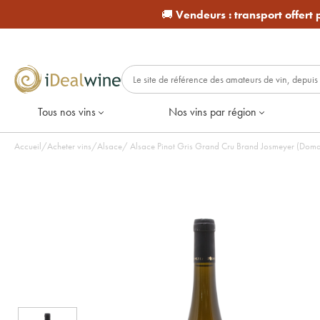
🚚
Vendeurs :
transport offert
Tous nos vins
Nos vins par région
Accueil
/
Acheter vins
/
Alsace
/
Alsace Pinot Gris Grand Cru Brand Josmeyer (Domai