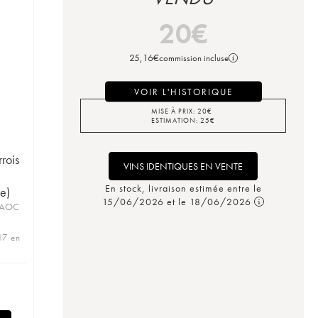
20
€
25,16
€
commission incluse
VOIR L'HISTORIQUE
MISE À PRIX:
20
€
ESTIMATION:
25
€
rois
VINS IDENTIQUES EN VENTE
En stock, livraison estimée entre le
e)
15/06/2026 et le 18/06/2026
s AOC
17 en