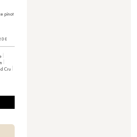
ce pinot
RDE
e
on
nd Cru