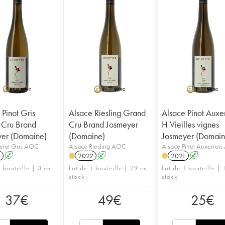
 Pinot Gris
Alsace Riesling Grand
Alsace Pinot Auxer
 Cru Brand
Cru Brand Josmeyer
H Vieilles vignes
er (Domaine)
(Domaine)
Josmeyer (Domain
inot Gris AOC
Alsace Riesling AOC
Alsace Pinot Auxerroi
6
A
2022
A
2021
A
 bouteille | 3 en
Lot de 1 bouteille | 29 en
Lot de 1 bouteille | 
stock
stock
37
€
49
€
25
€