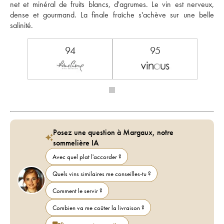
net et minéral de fruits blancs, d'agrumes. Le vin est nerveux, 
dense et gourmand. La finale fraîche s'achève sur une belle 
salinité.
94
95
Posez une question à Margaux, notre
sommelière IA
Avec quel plat l'accorder ?
Quels vins similaires me conseilles-tu ?
Comment le servir ?
Combien va me coûter la livraison ?