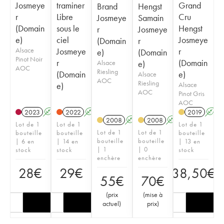
Josmeye
traminer
Grand
Brand
Hengst
r
Libre
Cru
Josmeye
Samain
(Domain
sous le
Hengst
r
Josmeye
e)
ciel
Josmeye
(Domain
r
Alsace
Josmeye
r
e)
(Domain
Pinot Noir
r
(Domain
Alsace
e)
AOC
Riesling
(Domain
e)
Alsace
AOC
Riesling
e)
Alsace
AOC
Pinot Gris
AOC
2023
A
2022
A
2019
A
2008
A
2008
A
Lot de 1
Lot de 1
Lot de 1
Lot de 1
Lot de 1
bouteille
bouteille
bouteille
bouteille
bouteille
| 6 en
| 14 en
| 13 en
| 1
| 0
stock
stock
stock
enchère
enchère
28
€
29
€
38,50
€
55
€
70
€
(
prix
(
mise à
actuel
)
prix
)