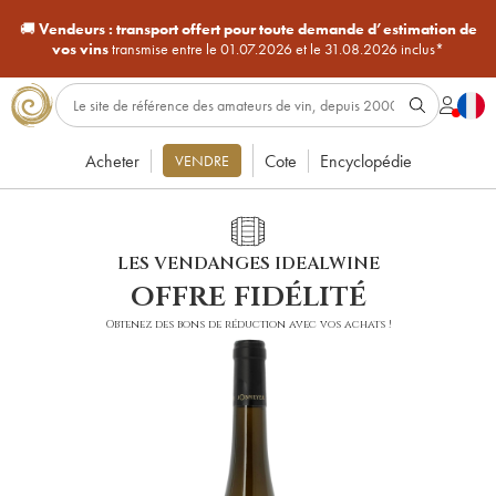
🚚
Vendeurs :
transport offert pour toute demande d’estimation de
vos vins
transmise entre le 01.07.2026 et le 31.08.2026 inclus*
Acheter
Cote
Encyclopédie
VENDRE
LES VENDANGES IDEALWINE
offre fidélité
Obtenez des bons de réduction avec vos achats !