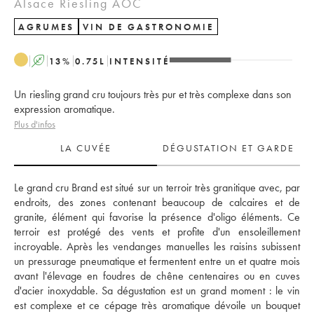
Alsace Riesling AOC
AGRUMES
VIN DE GASTRONOMIE
A
13
%
0.75
L
INTENSITÉ
Un riesling grand cru toujours très pur et très complexe dans son
expression aromatique.
Plus d'infos
LA CUVÉE
DÉGUSTATION ET GARDE
Le grand cru Brand est situé sur un terroir très granitique avec, par 
endroits, des zones contenant beaucoup de calcaires et de 
granite, élément qui favorise la présence d'oligo éléments. Ce 
terroir est protégé des vents et profite d'un ensoleillement 
incroyable. Après les vendanges manuelles les raisins subissent 
un pressurage pneumatique et fermentent entre un et quatre mois 
avant l'élevage en foudres de chêne centenaires ou en cuves 
d'acier inoxydable. Sa dégustation est un grand moment : le vin 
est complexe et ce cépage très aromatique dévoile un bouquet 