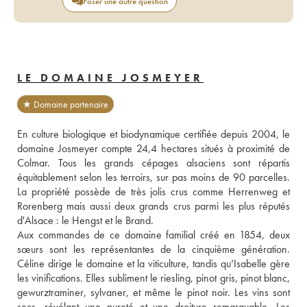
Poser une autre question
LE DOMAINE JOSMEYER
★ Domaine partenaire
En culture biologique et biodynamique certifiée depuis 2004, le 
domaine Josmeyer compte 24,4 hectares situés à proximité de 
Colmar. Tous les grands cépages alsaciens sont répartis 
équitablement selon les terroirs, sur pas moins de 90 parcelles. 
La propriété possède de très jolis crus comme Herrenweg et 
Rorenberg mais aussi deux grands crus parmi les plus réputés 
d'Alsace : le Hengst et le Brand.
Aux commandes de ce domaine familial créé en 1854, deux 
sœurs sont les représentantes de la cinquième génération. 
Céline dirige le domaine et la viticulture, tandis qu’Isabelle gère 
les vinifications. Elles subliment le riesling, pinot gris, pinot blanc, 
gewurztraminer, sylvaner, et même le pinot noir. Les vins sont 
secs, révélant une pureté et une droiture remarquable. Les 