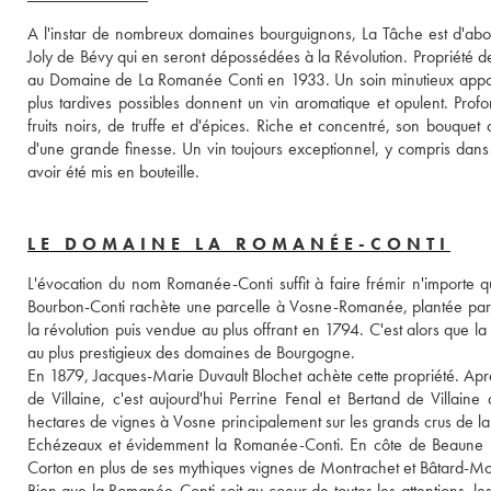
A l'instar de nombreux domaines bourguignons, La Tâche est d'abord
Joly de Bévy qui en seront dépossédées à la Révolution. Propriété de
au Domaine de La Romanée Conti en 1933. Un soin minutieux apporté
plus tardives possibles donnent un vin aromatique et opulent. Pro
fruits noirs, de truffe et d'épices. Riche et concentré, son bouqu
d'une grande finesse. Un vin toujours exceptionnel, y compris dans l
avoir été mis en bouteille.
LE DOMAINE LA ROMANÉE-CONTI
L'évocation du nom Romanée-Conti suffit à faire frémir n'importe q
Bourbon-Conti rachète une parcelle à Vosne-Romanée, plantée par le
la révolution puis vendue au plus offrant en 1794. C'est alors que 
au plus prestigieux des domaines de Bourgogne.
En 1879, Jacques-Marie Duvault Blochet achète cette propriété. Aprè
de Villaine, c'est aujourd'hui Perrine Fenal et Bertand de Villa
hectares de vignes à Vosne principalement sur les grands crus de
Echézeaux et évidemment la Romanée-Conti. En côte de Beaune le 
Corton en plus de ses mythiques vignes de Montrachet et Bâtard-Mon
Bien que la Romanée-Conti soit au coeur de toutes les attentions, le