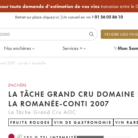
 pour toute demande d’estimation de vos vins
transmise entre le 
Retrait sur place
cliquez ici
|
Un conseil en vin ?
01 56 05 86 10
VENDRE MES VINS
Nos enchères
Services +
✨
Mon Som
ti 2007 - Lot de 1 bouteille
ENCHÈRE
LA TÂCHE GRAND CRU DOMAINE 
LA ROMANÉE-CONTI 2007
La Tâche Grand Cru AOC
FRUITS ROUGES
VIN DE GASTRONOMIE
VIN RAR
A
13
%
0.75
L
INTENSITÉ