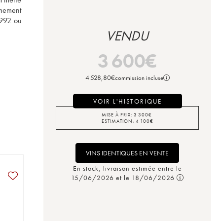
mement 
992 ou 
VENDU
3 600
€
4 528,80
€
commission incluse
VOIR L'HISTORIQUE
MISE À PRIX:
3 300
€
ESTIMATION:
4 100
€
VINS IDENTIQUES EN VENTE
En stock, livraison estimée entre le
15/06/2026 et le 18/06/2026