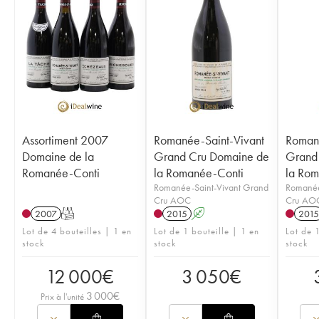
Assortiment 2007
Romanée-Saint-Vivant
Romané
Domaine de la
Grand Cru Domaine de
Grand
Romanée-Conti
la Romanée-Conti
la Rom
Romanée-Saint-Vivant Grand
Romanée
Cru AOC
Cru AO
2007
T
2015
A
2015
Lot de 4 bouteilles | 1 en
Lot de 1 bouteille | 1 en
Lot de 1
stock
stock
stock
12 000
€
3 050
€
3 000
€
Prix à l'unité