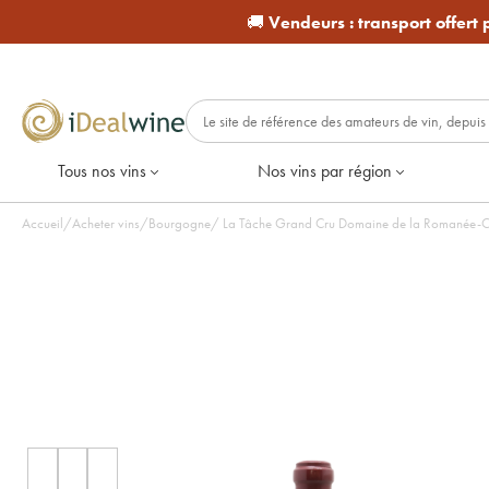
🚚
Vendeurs :
transport offert
Tous nos vins
Nos vins par région
Accueil
/
Acheter vins
/
Bourgogne
/
La Tâche Grand Cru Domaine de la Romanée-Con