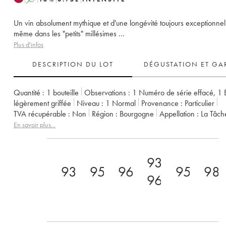
Un vin absolument mythique et d'une longévité toujours exceptionnel
même dans les "petits" millésimes ...
Plus d'infos
DESCRIPTION DU LOT
DÉGUSTATION ET GA
Quantité :
1 bouteille
Observations :
1 Numéro de série effacé
,
1 
légèrement griffée
Niveau :
1
Normal
Provenance :
particulier
TVA récupérable :
non
Région :
Bourgogne
Appellation :
La Tâch
Classement :
Grand Cru
Propriétaire :
Domaine de la Romanée-Co
En savoir plus...
93-
93
95
96
95
98
96