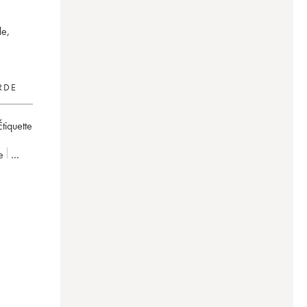
le,
RDE
Étiquette
e
nti