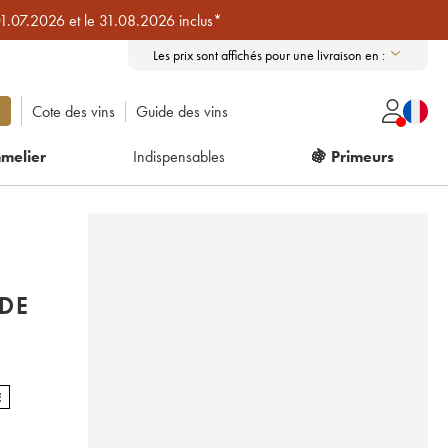
01.07.2026 et le 31.08.2026 inclus*
Les prix sont affichés pour une livraison en :
Cote des vins
Guide des vins
melier
Indispensables
🍇 Primeurs
DE
E