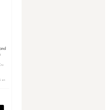
and
s
Cru
6 en