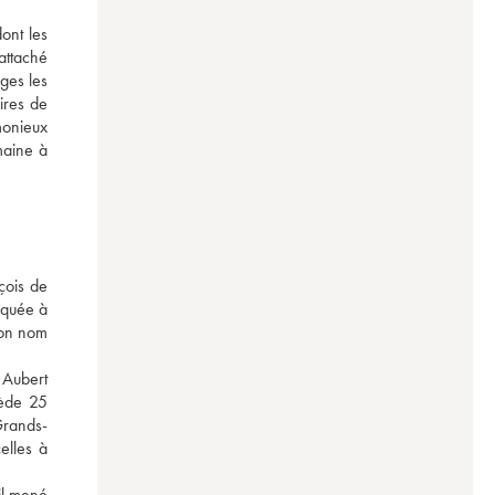
nt les 
attaché 
es les 
res de 
onieux 
maine à 
ois de 
quée à 
on nom 
Aubert 
ède 25 
Grands-
lles à 
l mené 