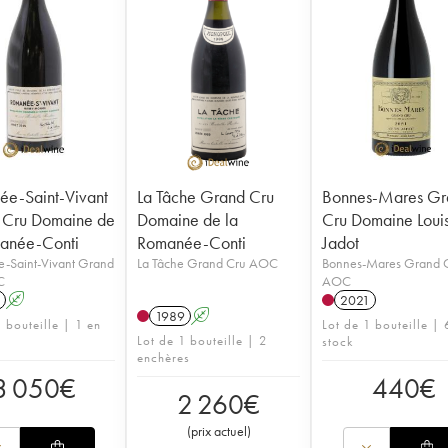
e-Saint-Vivant
La Tâche Grand Cru
Bonnes-Mares Gr
 Cru Domaine de
Domaine de la
Cru Domaine Loui
anée-Conti
Romanée-Conti
Jadot
-Saint-Vivant Grand
La Tâche Grand Cru AOC
Bonnes-Mares Grand 
C
AOC
A
2021
1989
A
 bouteille | 1 en
Lot de 1 bouteille | 
Lot de 1 bouteille | 2
stock
enchères
3 050
€
440
€
2 260
€
(
prix actuel
)