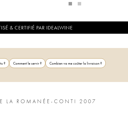
ISÉ & CERTIFIÉ PAR IDEALWINE
tu ?
Comment le servir ?
Combien va me coûter la livraison ?
E LA ROMANÉE-CONTI 2007