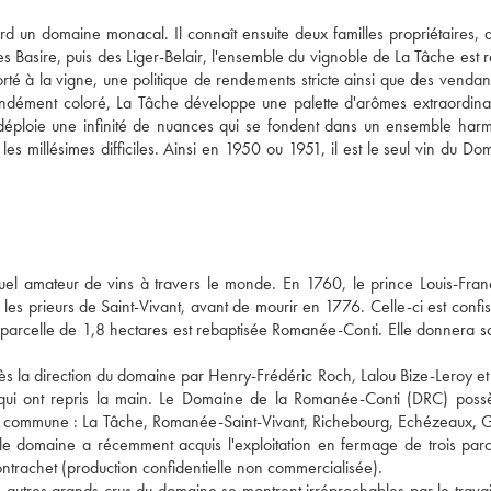
 un domaine monacal. Il connaît ensuite deux familles propriétaires, do
s Basire, puis des Liger-Belair, l'ensemble du vignoble de La Tâche est r
 à la vigne, une politique de rendements stricte ainsi que des vendang
fondément coloré, La Tâche développe une palette d'arômes extraordinai
et déploie une infinité de nuances qui se fondent dans un ensemble harm
es millésimes difficiles. Ainsi en 1950 ou 1951, il est le seul vin du Do
uel amateur de vins à travers le monde. En 1760, le prince Louis-Franç
s prieurs de Saint-Vivant, avant de mourir en 1776. Celle-ci est confis
la parcelle de 1,8 hectares est rebaptisée Romanée-Conti. Elle donnera s
s la direction du domaine par Henry-Frédéric Roch, Lalou Bize-Leroy et 
ine qui ont repris la main. Le Domaine de la Romanée-Conti (DRC) poss
 la commune : La Tâche, Romanée-Saint-Vivant, Richebourg, Echézeaux, 
domaine a récemment acquis l'exploitation en fermage de trois parce
trachet (production confidentielle non commercialisée).
s autres grands crus du domaine se montrent irréprochables par le travai