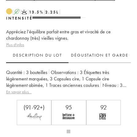
A
K
13.5
%
2.25
L
INTENSITÉ
Appréciez l’équilibre parfait entre gras et vivacité de ce
chardonnay (très) vieilles vignes.
Plus d'infos
DESCRIPTION DU LOT
DÉGUSTATION ET GARDE
Quantité :
3 bouteilles
Observations :
3 Étiquettes très
légèrement marquées
,
3 Capsules cire
,
1 Capsule cire
légèrement abimée
,
1 Traces anciennes coulures
Niveau :
3
Normal
Provenance :
particulier
TVA récupérable :
non
En savoir plus...
Région :
Jura
Appellation :
Côtes du Jura
Propriétaire :
Jean-François Ganevat (Domaine)
(91-92+)
95
92