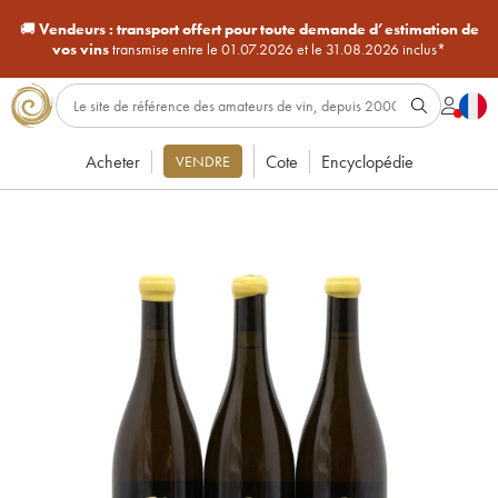
🚚
Vendeurs :
transport offert pour toute demande d’estimation de
vos vins
transmise entre le 01.07.2026 et le 31.08.2026 inclus*
Acheter
Cote
Encyclopédie
VENDRE