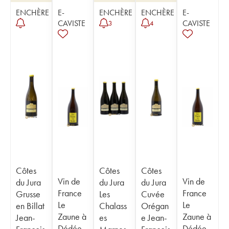
ENCHÈRE
E-
ENCHÈRE
ENCHÈRE
E-
CAVISTE
CAVISTE
3
4
Côtes
Côtes
Côtes
Vin de
Vin de
du Jura
du Jura
du Jura
France
France
Grusse
Les
Cuvée
Le
Le
en Billat
Chalass
Orégan
Zaune à
Zaune à
Jean-
es
e Jean-
Dédée
Dédée