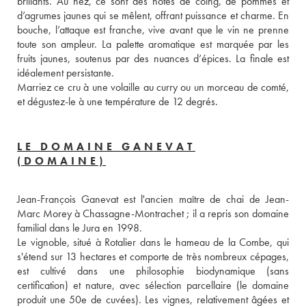
brillants. Au nez, ce sont des notes de coing, de pommes et 
d’agrumes jaunes qui se mêlent, offrant puissance et charme. En 
bouche, l’attaque est franche, vive avant que le vin ne prenne 
toute son ampleur. La palette aromatique est marquée par les 
fruits jaunes, soutenus par des nuances d’épices. La finale est 
idéalement persistante. 
Marriez ce cru à une volaille au curry ou un morceau de comté, 
et dégustez-le à une température de 12 degrés. 
LE DOMAINE GANEVAT
(DOMAINE)
Jean-François Ganevat est l'ancien maître de chai de Jean-
Marc Morey à Chassagne-Montrachet ; il a repris son domaine 
familial dans le Jura en 1998. 
Le vignoble, situé à Rotalier dans le hameau de la Combe, qui 
s'étend sur 13 hectares et comporte de très nombreux cépages, 
est cultivé dans une philosophie biodynamique (sans 
certification) et nature, avec sélection parcellaire (le domaine 
produit une 50e de cuvées). Les vignes, relativement âgées et 