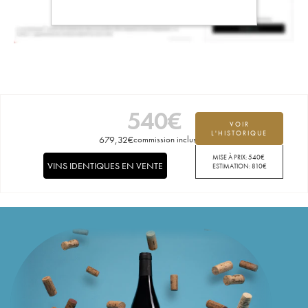
540
€
VOIR
L'HISTORIQUE
679,32
€
commission incluse
MISE À PRIX:
540
€
VINS IDENTIQUES EN VENTE
ESTIMATION:
810
€