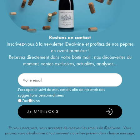
Restons en
contact
Inscrivez-vous à la newsletter iDealwine et profitez de nos pépites
en avant-première !
Recevez directement dans votre boîte mail : nos découvertes du
moment, ventes exclusives, actualités, analyses...
J'accepte le suivi de mes emails afin de recevoir des
suggestions personnalisées
Oui
Non
JE M'INSCRIS
En vous inscrivant, vous acceptez de recevoir les emails de iDealwine. Vous
pouvez vous désabonner à tout moment via le lien présent dans chaque message.