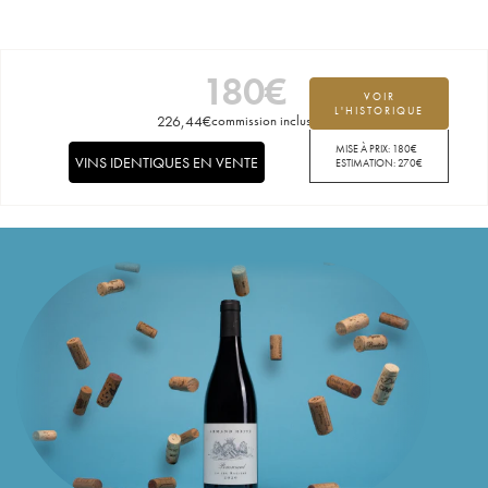
180
€
VOIR
L'HISTORIQUE
226,44
€
commission incluse
MISE À PRIX:
180
€
VINS IDENTIQUES EN VENTE
ESTIMATION:
270
€