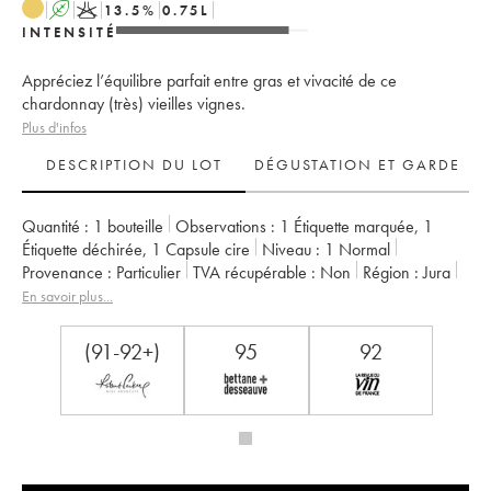
A
K
13.5
%
0.75
L
INTENSITÉ
Appréciez l’équilibre parfait entre gras et vivacité de ce
chardonnay (très) vieilles vignes.
Plus d'infos
DESCRIPTION DU LOT
DÉGUSTATION ET GARDE
Quantité :
1 bouteille
Observations :
1 Étiquette marquée
,
1
Étiquette déchirée
,
1 Capsule cire
Niveau :
1
Normal
Provenance :
particulier
TVA récupérable :
non
Région :
Jura
Appellation :
Côtes du Jura
En savoir plus...
Propriétaire :
Jean-François Ganevat (Domaine)
(91-92+)
95
92