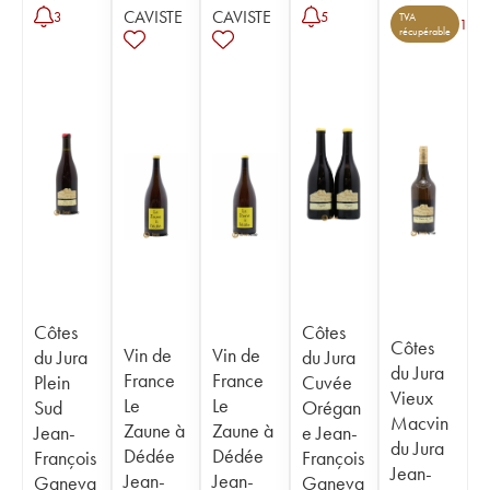
CAVISTE
CAVISTE
3
5
TVA
1
récupérable
Côtes
Côtes
Côtes
Vin de
Vin de
du Jura
du Jura
du Jura
France
France
Plein
Cuvée
Vieux
Le
Le
Sud
Orégan
Macvin
Zaune à
Zaune à
Jean-
e Jean-
du Jura
Dédée
Dédée
François
François
Jean-
Jean-
Jean-
Ganeva
Ganeva