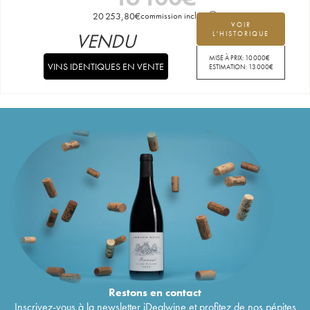
20 253,80
€
commission incluse
VOIR
VENDU
L'HISTORIQUE
MISE À PRIX:
10 000
€
VINS IDENTIQUES EN VENTE
ESTIMATION:
13 000
€
Restons en
contact
Inscrivez-vous à la newsletter iDealwine et profitez de nos pépites