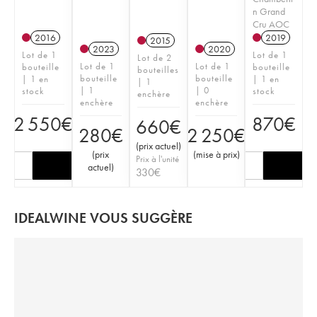
n Grand
Cru AOC
2016
2019
2015
2023
2020
Lot de 1
Lot de 1
Lot de 2
Lot de 1
Lot de 1
bouteille
bouteille
bouteilles
bouteille
bouteille
| 1 en
| 1 en
| 1
| 1
| 0
stock
stock
enchère
enchère
enchère
2 550
€
870
€
660
€
280
€
2 250
€
(
prix actuel
)
(
prix
(
mise à prix
)
Prix à l'unité
actuel
)
330
€
IDEALWINE VOUS SUGGÈRE