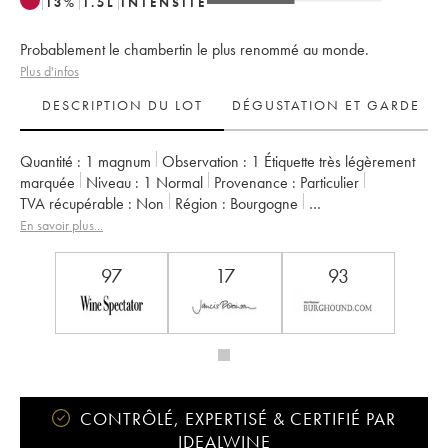
13
%
1.5
L
INTENSITÉ
Probablement le chambertin le plus renommé au monde.
Plus d'infos
DESCRIPTION DU LOT
DÉGUSTATION ET GARDE
Quantité :
1 magnum
Observation :
1 Étiquette très légèrement
marquée
Niveau :
1
Normal
Provenance :
particulier
TVA récupérable :
non
Région :
Bourgogne
Appellation :
Chambertin
Classement :
Grand Cru
En savoir plus...
Propriétaire :
Armand Rousseau (Domaine)
97
17
93
CONTRÔLÉ, EXPERTISÉ & CERTIFIÉ PAR
IDEALWINE