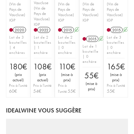
Vaucluse
(Vin de
(Vin de
(Vin de
(Vin de
(Vin de
Pays de
Pays de
Pays de
Pays de
Pays de
Vaucluse)
Vaucluse)
Vaucluse)
Vaucluse)
Vaucluse)
IGP
IGP
IGP
IGP
IGP
2020
2022
2015
A
2015
A
Lot de 3
Lot de 2
Lot de 2
Lot de 3
2015
A
bouteilles
bouteilles
bouteilles
bouteilles
Lot de 1
| 4
| 1
| 0
| 0
bouteille
enchères
enchère
enchère
enchère
| 0
enchère
180
€
108
€
110
€
165
€
55
€
(
prix
(
prix
(
mise à
(
mise à
actuel
)
actuel
)
prix
)
prix
)
(
mise à
Prix à l'unité
Prix à l'unité
Prix à
Prix à l'unité
prix
)
60
€
54
€
55
€
55
€
l'unité
IDEALWINE VOUS SUGGÈRE