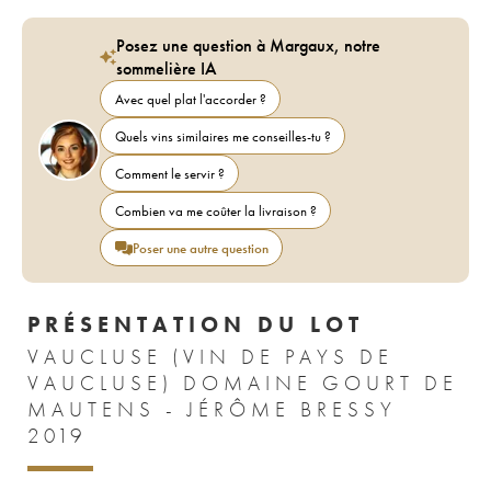
Posez une question à Margaux, notre
sommelière IA
Avec quel plat l'accorder ?
Quels vins similaires me conseilles-tu ?
Comment le servir ?
Combien va me coûter la livraison ?
Poser une autre question
PRÉSENTATION DU LOT
VAUCLUSE (VIN DE PAYS DE
VAUCLUSE) DOMAINE GOURT DE
MAUTENS - JÉRÔME BRESSY
2019