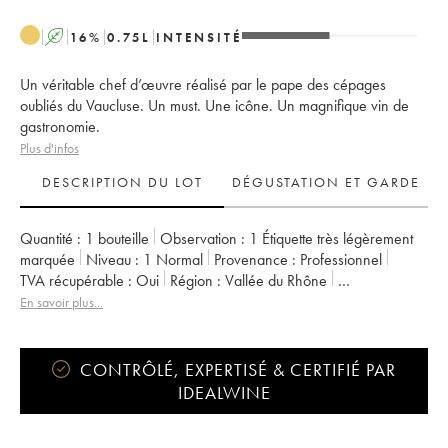
A
16
%
0.75
L
INTENSITÉ
Un véritable chef d’œuvre réalisé par le pape des cépages
oubliés du Vaucluse. Un must. Une icône. Un magnifique vin de
gastronomie.
Plus d'infos
DESCRIPTION DU LOT
DÉGUSTATION ET GARDE
Quantité :
1 bouteille
Observation :
1 Étiquette très légèrement
marquée
Niveau :
1
Normal
Provenance :
professionnel
TVA récupérable :
oui
Région :
Vallée du Rhône
Appellation :
Vaucluse (Vin de Pays de Vaucluse)
En savoir plus...
Propriétaire :
Domaine Gourt de Mautens - Jérôme Bressy
CONTRÔLÉ, EXPERTISÉ & CERTIFIÉ PAR
IDEALWINE