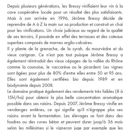
Depuis plusieurs générations, les Bressy vinifiaient leur vin à la 
cave coopérative locale pour un résultat des plus satisfaisants. 
Mais à son arrivée en 1996, Jérôme Bressy décide de 
reprendre de A à Z la main sur sa production et construit un chai 
pour les vinifications. Un choix judicieux au regard de la qualité 
de ses terroirs, il possède en effet des terrasses et des coteaux 
superbes composés de marnes argilo-calcaires. 
Il y plante de la grenache, de la syrah, du mourvèdre et du 
vieux carignan. Ce n'est pas tout puisque Jérôme Bressy a 
également réintroduit des vieux cépages de la vallée du Rhône 
comme la counoise, le vaccarèse ou le picardent. Les vignes 
sont âgées pour plus de 80% d'entre elles entre 50 et 95 ans. 
Elles sont également certifiées bio depuis 1989 et en 
biodynamie depuis 2008. 
Le domaine pratique également des rendements très faibles (8 à 
15hl/ha) pour obtenir la plus belle concentration aromatique 
possible dans ses raisins. Depuis 2007, Jérôme Bressy vinifie en 
vendanges entières, ce qui signifie qu'il n'égrappe plus ses 
raisins avant la fermentation. Les élevages se font dans des 
foudres ou des cuves béton et peuvent durer jusqu'à 36 mois 
selon les millésimes si le vigneron juge par exemple que les 