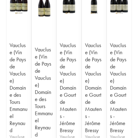
Vauclus
Vauclus
Vauclus
Vauclus
Vauclus
e (Vin
e (Vin
e (Vin
e (Vin
e (Vin
de Pays
de Pays
de Pays
de Pays
de Pays
de
de
de
de
de
Vauclus
Vauclus
Vauclus
Vauclus
Vauclus
e)
e)
e)
e)
e)
Domain
Domain
Domain
Domain
Domain
e des
e Gourt
e Gourt
e Gourt
e des
Tours
de
de
de
Tours
Emmanu
Mauten
Mauten
Mauten
Emmanu
el
s -
s -
s -
el
Reynau
Jérôme
Jérôme
Jérôme
Reynau
d
Bressy
Bressy
Bressy
d
Vaucluse
Vaucluse
Vaucluse
Vaucluse