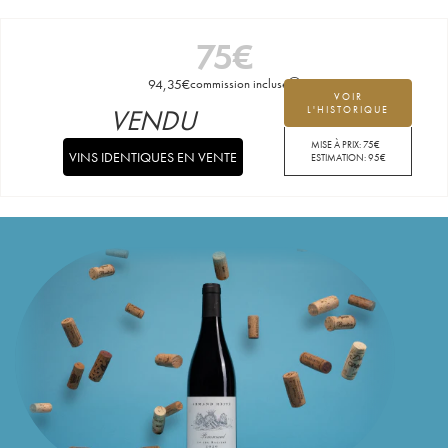
75
€
94,35
€
commission incluse
VOIR
VENDU
L'HISTORIQUE
MISE À PRIX:
75
€
VINS IDENTIQUES EN VENTE
ESTIMATION:
95
€