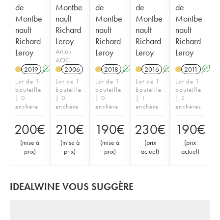
de
Montbe
de
de
de
Montbe
nault
Montbe
Montbe
Montbe
nault
Richard
nault
nault
nault
Richard
Leroy
Richard
Richard
Richard
Leroy
Anjou
Leroy
Leroy
Leroy
AOC
2019
A
K
2006
2018
A
K
2016
A
K
2011
A
Lot de 1
Lot de 1
Lot de 1
Lot de 1
Lot de 1
bouteille
bouteille
bouteille
bouteille
bouteille
| 0
| 0
| 0
| 1
| 2
enchère
enchère
enchère
enchère
enchères
200
€
210
€
190
€
230
€
190
€
(
mise à
(
mise à
(
mise à
(
prix
(
prix
prix
)
prix
)
prix
)
actuel
)
actuel
)
IDEALWINE VOUS SUGGÈRE