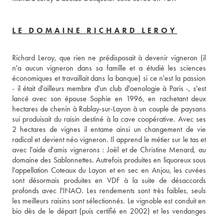
LE DOMAINE RICHARD LEROY
Richard Leroy, que rien ne prédisposait à devenir vigneron (il 
n'a aucun vigneron dans sa famille et a étudié les sciences 
économiques et travaillait dans la banque) si ce n'est la passion 
- il était d'ailleurs membre d'un club d'oenologie à Paris -, s'est 
lancé avec son épouse Sophie en 1996, en rachetant deux 
hectares de chenin à Rablay-sur-Layon à un couple de paysans 
sui produisait du raisin destiné à la cave coopérative. Avec ses  
2 hectares de vignes il entame ainsi un changement de vie 
radical et devient néo vigneron. Il apprend le métier sur le tas et 
avec l'aide d'amis vignerons : Joël et de Christine Menard, au 
domaine des Sablonnettes. Autrefois produites en liquoreux sous 
l'appellation Coteaux du Layon et en sec en Anjou, les cuvées 
sont désormais produites en VDF à la suite de désaccords 
profonds avec l'INAO. Les rendements sont très faibles, seuls 
les meilleurs raisins sont sélectionnés. Le vignoble est conduit en 
bio dès de le départ (puis certifié en 2002) et les vendanges 