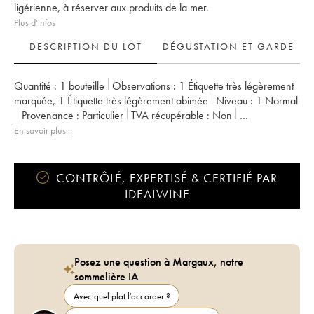
ligérienne, à réserver aux produits de la mer.
Plus d'infos
DESCRIPTION DU LOT
DÉGUSTATION ET GARDE
Quantité :
1 bouteille
Observations :
1 Étiquette très légèrement
marquée
,
1 Étiquette très légèrement abimée
Niveau :
1
Normal
Provenance :
particulier
TVA récupérable :
non
Région :
Vallée de la Loire
Appellation :
Vin de France
En savoir plus...
Propriétaire :
Richard Leroy
CONTRÔLÉ, EXPERTISÉ & CERTIFIÉ PAR
IDEALWINE
Posez une question à Margaux, notre
sommelière IA
Avec quel plat l'accorder ?