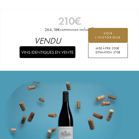
210
€
264,18
€
commission incluse
VOIR
VENDU
L'HISTORIQUE
MISE À PRIX:
200
€
VINS IDENTIQUES EN VENTE
ESTIMATION:
270
€