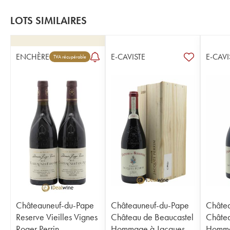
LOTS SIMILAIRES
ENCHÈRE
E-CAVISTE
E-CAVI
TVA récupérable
Châteauneuf-du-Pape
Châteauneuf-du-Pape
Châte
Reserve Vieilles Vignes
Château de Beaucastel
Châtea
Roger Perrin
Hommage à Jacques
Homma