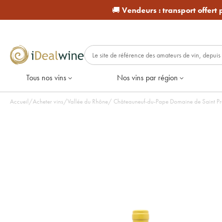
🚚
Vendeurs :
transport offert
Tous nos vins
Nos vins par région
Accueil
/
Acheter vins
/
Vallée du Rhône
/
Châteauneuf-du-Pape Domaine de Saint Préf