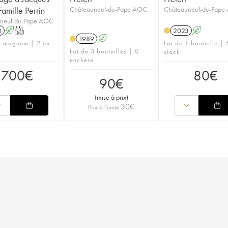
Famille Perrin
Châteauneuf-du-Pape AOC
Châteauneuf-du-Pape
neuf-du-Pape AOC
0
A
T
2023
A
1989
A
1 magnum | 2 en
Lot de 1 bouteille | 
Lot de 3 bouteilles | 0
stock
enchère
700
€
80
€
90
€
(
mise à prix
)
30
€
Prix à l'unité