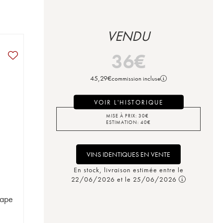
VENDU
36
€
45,29
€
commission incluse
VOIR L'HISTORIQUE
MISE À PRIX:
30
€
ESTIMATION:
40
€
VINS IDENTIQUES EN VENTE
En stock, livraison estimée entre le
22/06/2026 et le 25/06/2026
Pape