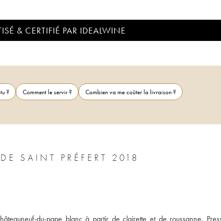
ISÉ & CERTIFIÉ PAR IDEALWINE
tu ?
Comment le servir ?
Combien va me coûter la livraison ?
E SAINT PRÉFERT 2018
châteauneuf-du-pape blanc à partir de clairette et de roussanne. Press