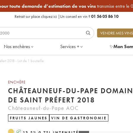
 pour toute demande d’estimation de vos vins
transmise entre le 
Retrait sur place
cliquez ici
|
Un conseil en vin ?
01 56 05 86 10
VENDRE MES VINS
Nos enchères
Services +
✨
Mon Som
ert 2018 - Lot de 1 bouteille
ENCHÈRE
CHÂTEAUNEUF-DU-PAPE DOMAIN
DE SAINT PRÉFERT 2018
Châteauneuf-du-Pape AOC
FRUITS JAUNES
VIN DE GASTRONOMIE
A
13.5
%
0.75
L
INTENSITÉ