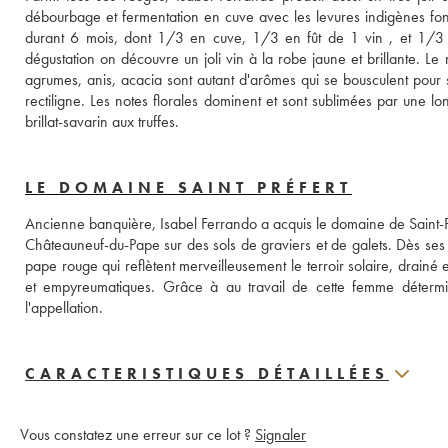
débourbage et fermentation en cuve avec les levures indigènes font p
durant 6 mois, dont 1/3 en cuve, 1/3 en fût de 1 vin , et 1/3 e
dégustation on découvre un joli vin à la robe jaune et brillante. Le 
agrumes, anis, acacia sont autant d'arômes qui se bousculent pour 
rectiligne. Les notes florales dominent et sont sublimées par une lon
brillat-savarin aux truffes.
LE DOMAINE SAINT PRÉFERT
Ancienne banquière, Isabel Ferrando a acquis le domaine de Saint-Pré
Châteauneuf-du-Pape sur des sols de graviers et de galets. Dès ses
pape rouge qui reflètent merveilleusement le terroir solaire, drainé 
et empyreumatiques. Grâce à au travail de cette femme détermin
l'appellation.
CARACTERISTIQUES DÉTAILLÉES
Vous constatez une erreur sur ce lot ?
Signaler