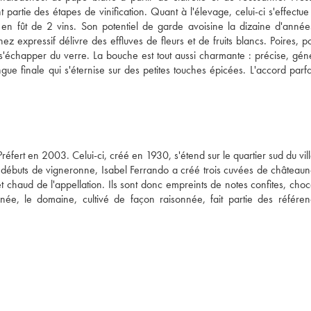
artie des étapes de vinification. Quant à l'élevage, celui-ci s'effectue 
n fût de 2 vins. Son potentiel de garde avoisine la dizaine d'années
nez expressif délivre des effluves de fleurs et de fruits blancs. Poires, 
s'échapper du verre. La bouche est tout aussi charmante : précise, géné
gue finale qui s'éternise sur des petites touches épicées. L'accord parfa
fert en 2003. Celui-ci, créé en 1930, s'étend sur le quartier sud du vill
 débuts de vigneronne, Isabel Ferrando a créé trois cuvées de châteaun
et chaud de l'appellation. Ils sont donc empreints de notes confites, choc
ée, le domaine, cultivé de façon raisonnée, fait partie des référen