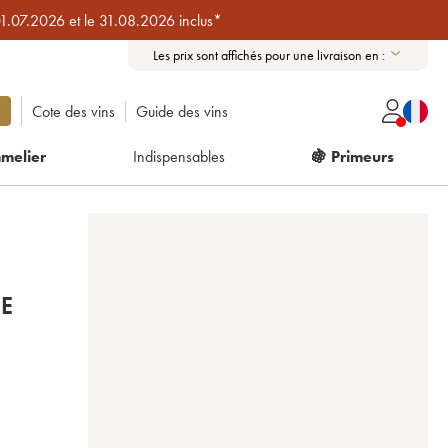
01.07.2026 et le 31.08.2026 inclus*
Les prix sont affichés pour une livraison en :
Cote des vins
Guide des vins
melier
Indispensables
🍇 Primeurs
E