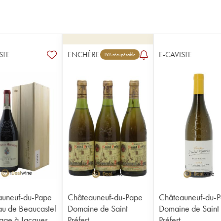
STE
ENCHÈRE
E-CAVISTE
TVA récupérable
auneuf-du-Pape
Châteauneuf-du-Pape
Châteauneuf-du-
u de Beaucastel
Domaine de Saint
Domaine de Saint
ge à Jacques
Préfert
Préfert