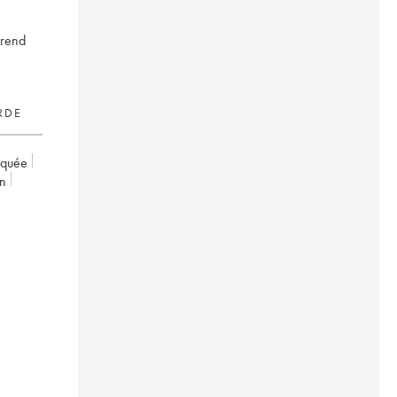
prend
RDE
rquée
on