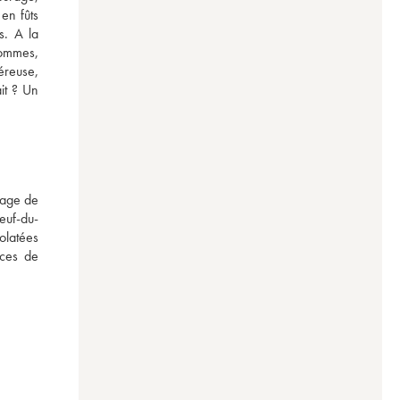
en fûts 
. A la 
pommes, 
reuse, 
it ? Un 
age de 
euf-du-
olatées 
ces de 