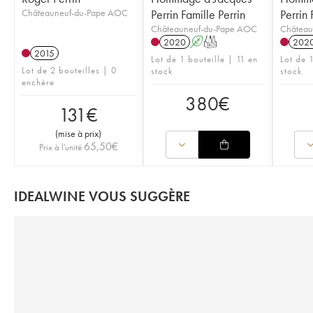
Châteauneuf-du-Pape AOC
Perrin Famille Perrin
Perrin 
Châteauneuf-du-Pape AOC
Château
2020
A
T
202
2015
Lot de 1 bouteille | 11 en
Lot de 
Lot de 2 bouteilles | 0
stock
stock
enchère
380
€
131
€
(
mise à prix
)
65,50
€
Prix à l'unité
IDEALWINE VOUS SUGGÈRE